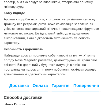
простір, а м’яко слідує за власником, створюючи приємну
квіткову ауру.
Кому підійде
Аромат сподобається тим, хто шукає нетривіальну, сучасну
троянду без ретро-акцентів. Хоча композиція заявлена як
унісекс, вона має виразний жіночний нахил завдяки фруктово-
квітковим нюансам. Це ідеальний вибір для щоденного
використання, який підкреслить витонченість та легкість
характеру.
Сезонність і доречність
Найкраще аромат проявляє себе навесні та влітку. У теплу
погоду Rose Magnetic розквітає, демонструючи всі грані своєї
свіжості. Він доречний у будь-якій ситуації: в офісі, на
прогулянці чи на романтичному побаченні, оскільки володіє
врівноваженим і делікатним характером.
Доставка
Оплата
Гарантія
Повернення
Способи доставки
Нова Пошта