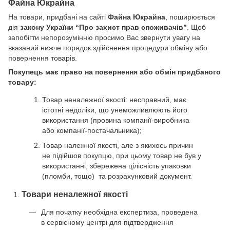
Файна Юкрайна
На товари, придбані на сайті
Файна Юкрайна
, поширюється
дія
закону України “Про захист прав споживачів”
. Щоб
запобігти непорозумінню просимо Вас звернути увагу на
вказаний нижче порядок здійснення процедури обміну або
повернення товарів.
Покупець має право на повернення або обмін придбаного
товару:
Товар неналежної якості: несправний, має
істотні недоліки, що унеможливлюють його
використання (провина компанії-виробника
або компанії-постачальника);
Товар належної якості, але з якихось причин
не підійшов покупцю, при цьому товар не був у
використанні, збережена цілісність упаковки
(пломби, тощо) та розрахунковий документ.
Товари неналежної якості
Для початку необхідна експертиза, проведена
в сервісному центрі для підтвердження