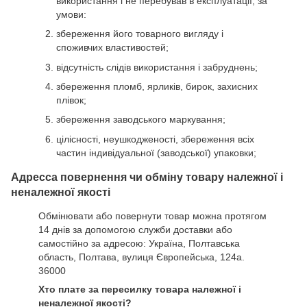
використання і не перебував в експлуатації, за
умови:
збереження його товарного вигляду і
споживчих властивостей;
відсутність слідів використання і забруднень;
збереження пломб, ярликів, бирок, захисних
плівок;
збереження заводського маркування;
цілісності, неушкодженості, збереження всіх
частин індивідуальної (заводської) упаковки;
Адресса повернення чи обміну товару належної і
неналежної якості
Обмінювати або повернути товар можна протягом
14 днів за допомогою служби доставки або
самостійно за адресою: Україна, Полтавська
область, Полтава, вулиця Європейська, 124а.
36000
Хто плате за пересилку товара належної і
неналежної якості?