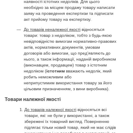
наявності істотних недоліків. Для цього
необхідно за місцем продажу товару написати
заяву на проведення експертизи та підписати
акт прийому товару на експертизу.
До товарів неналежної якості
відносяться
товари: товар з недоліком, тобто з будь-якою
невідповідністю вимогам нормативно-правових
актів, нормативних документів, умовам
договорів або вимогам, що пред’являють до
нього, а також інформації, наданій виробником
(виконавцем, продавцем) товар з істотним
недоліком (
істотним
вважають недолік, який
робить неможливим або
неприпустимим використання товару за його
цільовим призначенням, з вини виробника).
Товари належної якості
До товарів належної якості
відносяться всі
товари, які: не були у використанні, а також
збережені їх товарний вигляд. Поверненню
підлягає тільки новий товар, який не має слідів