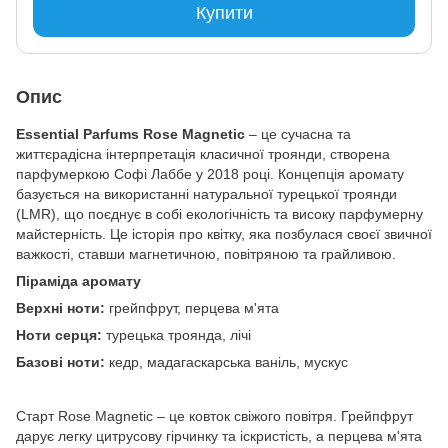
Купити
Опис
Essential Parfums Rose Magnetic
– це сучасна та
життєрадісна інтерпретація класичної троянди, створена
парфумеркою Софі Лаббе у 2018 році. Концепція аромату
базується на використанні натуральної турецької троянди
(LMR), що поєднує в собі екологічність та високу парфумерну
майстерність. Це історія про квітку, яка позбулася своєї звичної
важкості, ставши магнетичною, повітряною та грайливою.
Піраміда аромату
Верхні ноти:
грейпфрут, перцева м'ята
Ноти серця:
турецька троянда, лічі
Базові ноти:
кедр, мадагаскарська ваніль, мускус
Старт Rose Magnetic – це ковток свіжого повітря. Грейпфрут
дарує легку цитрусову гірчинку та іскристість, а перцева м'ята