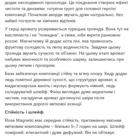
додає несподіваної прохолоди. Це поєднання створює ефект
чистоти та динаміки, готуючи грунт для головної героїні
композиції. Початкові акорди звучать дуже натурально, без
зайвої гостроти чи хімічних відтінків.
У серці аромату розкривається турецька троянда. Вона тут не
масляниста і не "помадна", а свіжа, ніби вкрита ранковою
росою. Магнетизму їй додає нота лічі, яка привносить
фруктову солодкість та легку водянистість. Завдяки цьому
троянда звучить сучасно та об’ємно. На цьому етапі аромат
набуває жіночності та особливого шарму, залишаючись при
цьому легким і прозорим.
База забезпечує композиції стійку та м’яку опору. Кедр додає
ледь помітної деревної сухості, що структурує аромат, а
мадагаскарська ваніль і мускус формують ніжний, ледь
солодкуватий шлейф. Фініш виглядає дуже акуратним і
чистим, нагадуючи аромат доглянутої шкіри після
використання дорогої квіткової есенції.
Стійкість і шлейф
Rose Magnetic має середню стійкість, притаманну якісним
квітковим композиціям – близько 5–7 годин на шкірі. Шлейф
помірний, елегантний і дуже дифузний. Він не обтяжує