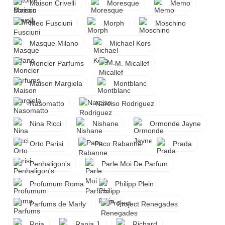
Maison Crivelli
Moresque
Memo
Meo Fusciuni
Morph
Moschino
Masque Milano
Michael Kors
Moncler Parfums
M. Micallef
Maison Margiela
Montblanc
Nasomatto
Narciso Rodriguez
Nina Ricci
Nishane
Ormonde Jayne
Orto Parisi
Paco Rabanne
Prada
Penhaligon's
Parle Moi De Parfum
Profumum Roma
Philipp Plein
Parfums de Marly
Project Renegades
Roja
Rania J.
Richard