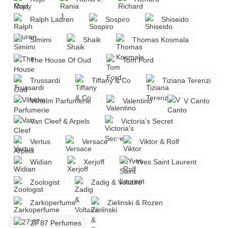
Ralph Lauren
Sospiro
Shiseido
Simimi
Shaik
Thomas Kosmala
The House Of Oud
Tom Ford
Trussardi
Tiffany & Co
Tiziana Terenzi
Vilhelm Parfumerie
Valentino
V Canto
Van Cleef & Arpels
Victoria's Secret
Vertus
Versace
Viktor & Rolf
Widian
Xerjoff
Yves Saint Laurent
Zoologist
Zadig & Voltaire
Zarkoperfume
Zielinski & Rozen
27 87 Perfumes