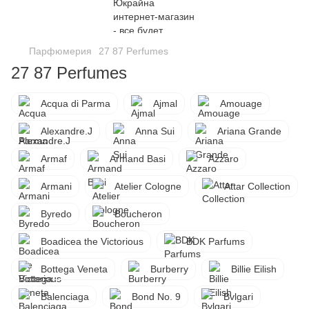
Парфюмерия
27 87 Perfumes
27 87 Perfumes
Acqua di Parma
Ajmal
Amouage
Alexandre.J
Anna Sui
Ariana Grande
Armaf
Armand Basi
Azzaro
Armani
Atelier Cologne
Attar Collection
Byredo
Boucheron
Boadicea the Victorious
BDK Parfums
Bottega Veneta
Burberry
Billie Eilish
Balenciaga
Bond No. 9
Bvlgari