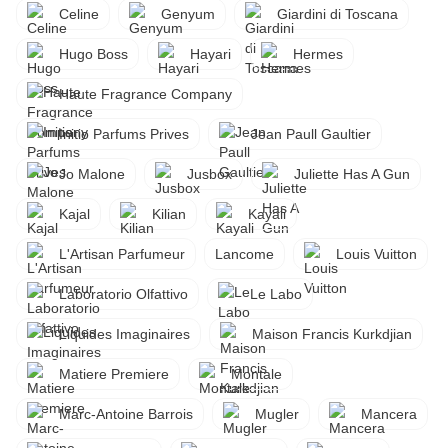
Celine
Genyum
Giardini di Toscana
Hugo Boss
Hayari
Hermes
Haute Fragrance Company
Initio Parfums Prives
Jean Paull Gaultier
Jo Malone
Jusbox
Juliette Has A Gun
Kajal
Kilian
Kayali
L'Artisan Parfumeur
Lancome
Louis Vuitton
Laboratorio Olfattivo
Le Labo
Liquides Imaginaires
Maison Francis Kurkdjian
Matiere Premiere
Montale
Marc-Antoine Barrois
Mugler
Mancera