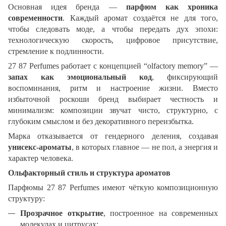
Основная идея бренда —
парфюм как хроника
современности
. Каждый аромат создаётся не для того,
чтобы следовать моде, а чтобы передать дух эпохи:
технологическую скорость, цифровое присутствие,
стремление к подлинности.
27 87 Perfumes работает с концепцией “olfactory memory” —
запах как эмоциональный код
, фиксирующий
воспоминания, ритм и настроение жизни. Вместо
избыточной роскоши бренд выбирает честность и
минимализм: композиции звучат чисто, структурно, с
глубоким смыслом и без декоративного переизбытка.
Марка отказывается от гендерного деления, создавая
унисекс-ароматы
, в которых главное — не пол, а энергия и
характер человека.
Ольфакторный стиль и структура ароматов
Парфюмы 27 87 Perfumes имеют чёткую композиционную
структуру:
Прозрачное открытие
, построенное на современных
молекулах и цитрусах;