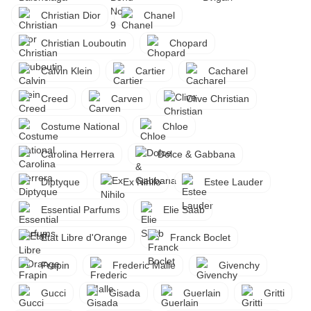
Christian Dior
Chanel
Christian Louboutin
Chopard
Calvin Klein
Cartier
Cacharel
Creed
Carven
Clive Christian
Costume National
Chloe
Carolina Herrera
Dolce & Gabbana
Diptyque
Ex Nihilo
Estee Lauder
Essential Parfums
Elie Saab
Etat Libre d'Orange
Franck Boclet
Frapin
Frederic Malle
Givenchy
Gucci
Gisada
Guerlain
Gritti