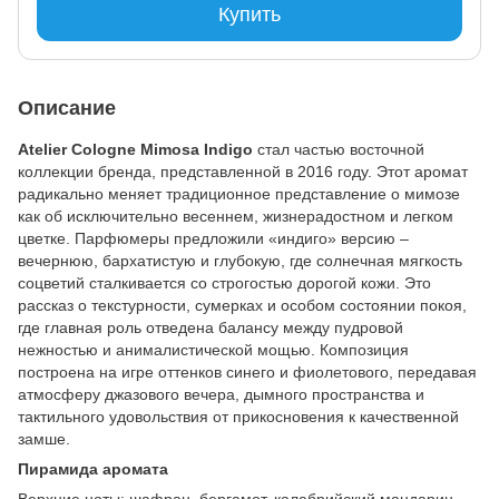
Купить
Описание
Atelier Cologne Mimosa Indigo
стал частью восточной
коллекции бренда, представленной в 2016 году. Этот аромат
радикально меняет традиционное представление о мимозе
как об исключительно весеннем, жизнерадостном и легком
цветке. Парфюмеры предложили «индиго» версию –
вечернюю, бархатистую и глубокую, где солнечная мягкость
соцветий сталкивается со строгостью дорогой кожи. Это
рассказ о текстурности, сумерках и особом состоянии покоя,
где главная роль отведена балансу между пудровой
нежностью и анималистической мощью. Композиция
построена на игре оттенков синего и фиолетового, передавая
атмосферу джазового вечера, дымного пространства и
тактильного удовольствия от прикосновения к качественной
замше.
Пирамида аромата
Верхние ноты: шафран, бергамот, калабрийский мандарин