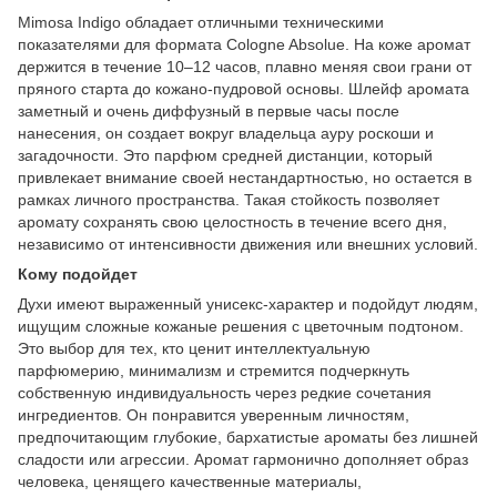
Mimosa Indigo обладает отличными техническими
показателями для формата Cologne Absolue. На коже аромат
держится в течение 10–12 часов, плавно меняя свои грани от
пряного старта до кожано-пудровой основы. Шлейф аромата
заметный и очень диффузный в первые часы после
нанесения, он создает вокруг владельца ауру роскоши и
загадочности. Это парфюм средней дистанции, который
привлекает внимание своей нестандартностью, но остается в
рамках личного пространства. Такая стойкость позволяет
аромату сохранять свою целостность в течение всего дня,
независимо от интенсивности движения или внешних условий.
Кому подойдет
Духи имеют выраженный унисекс-характер и подойдут людям,
ищущим сложные кожаные решения с цветочным подтоном.
Это выбор для тех, кто ценит интеллектуальную
парфюмерию, минимализм и стремится подчеркнуть
собственную индивидуальность через редкие сочетания
ингредиентов. Он понравится уверенным личностям,
предпочитающим глубокие, бархатистые ароматы без лишней
сладости или агрессии. Аромат гармонично дополняет образ
человека, ценящего качественные материалы,