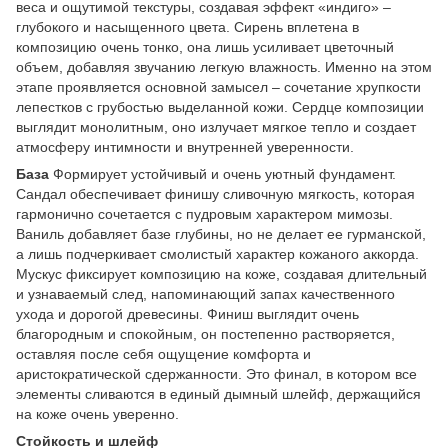
веса и ощутимой текстуры, создавая эффект «индиго» –
глубокого и насыщенного цвета. Сирень вплетена в
композицию очень тонко, она лишь усиливает цветочный
объем, добавляя звучанию легкую влажность. Именно на этом
этапе проявляется основной замысел – сочетание хрупкости
лепестков с грубостью выделанной кожи. Сердце композиции
выглядит монолитным, оно излучает мягкое тепло и создает
атмосферу интимности и внутренней уверенности.
База
Формирует устойчивый и очень уютный фундамент.
Сандал обеспечивает финишу сливочную мягкость, которая
гармонично сочетается с пудровым характером мимозы.
Ваниль добавляет базе глубины, но не делает ее гурманской,
а лишь подчеркивает смолистый характер кожаного аккорда.
Мускус фиксирует композицию на коже, создавая длительный
и узнаваемый след, напоминающий запах качественного
ухода и дорогой древесины. Финиш выглядит очень
благородным и спокойным, он постепенно растворяется,
оставляя после себя ощущение комфорта и
аристократической сдержанности. Это финал, в котором все
элементы сливаются в единый дымный шлейф, держащийся
на коже очень уверенно.
Стойкость и шлейф