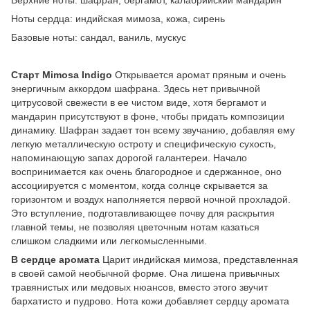
Ноты сердца: индийская мимоза, кожа, сирень
Базовые ноты: сандал, ваниль, мускус
Старт Mimosa Indigo
Открывается аромат пряным и очень
энергичным аккордом шафрана. Здесь нет привычной
цитрусовой свежести в ее чистом виде, хотя бергамот и
мандарин присутствуют в фоне, чтобы придать композиции
динамику. Шафран задает тон всему звучанию, добавляя ему
легкую металлическую остроту и специфическую сухость,
напоминающую запах дорогой галантереи. Начало
воспринимается как очень благородное и сдержанное, оно
ассоциируется с моментом, когда солнце скрывается за
горизонтом и воздух наполняется первой ночной прохладой.
Это вступление, подготавливающее почву для раскрытия
главной темы, не позволяя цветочным нотам казаться
слишком сладкими или легкомысленными.
В сердце аромата
Царит индийская мимоза, представленная
в своей самой необычной форме. Она лишена привычных
травянистых или медовых нюансов, вместо этого звучит
бархатисто и пудрово. Нота кожи добавляет сердцу аромата