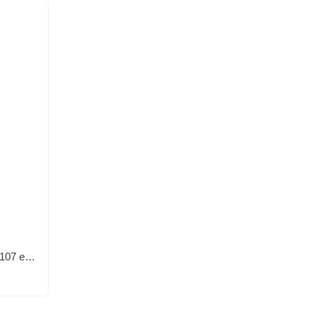
Parle Moi De Parfum Woody Perfecto/107 edp, Франция