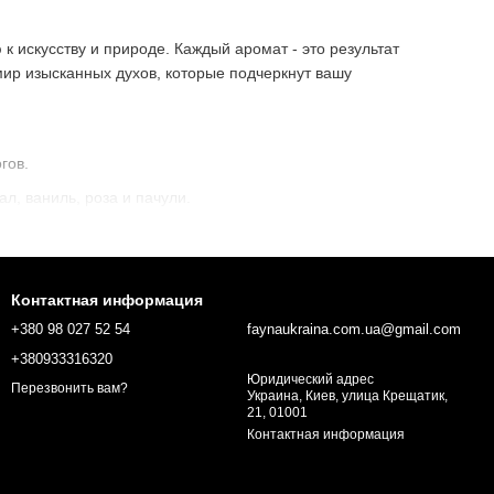
к искусству и природе. Каждый аромат - это результат
ир изысканных духов, которые подчеркнут вашу
гов.
л, ваниль, роза и пачули.
рии.
ения и стиля.
Контактная информация
+380 98 027 52 54
faynaukraina.com.ua@gmail.com
+380933316320
Юридический адрес
Перезвонить вам?
Украина, Киев, улица Крещатик,
21, 01001
Контактная информация
вствовать его раскрытие на коже. Наши консультанты помогут