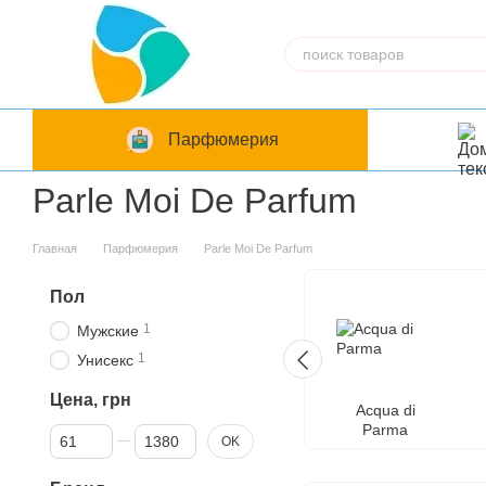
Перейти к основному контенту
Парфюмерия
Parle Moi De Parfum
Главная
Парфюмерия
Parle Moi De Parfum
Пол
1
Мужские
1
Унисекс
Цена, грн
Acqua di
Parma
От Цена, грн
До Цена, грн
OK