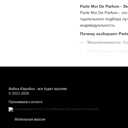
Parle Moi De Parfum -
Parle Moi De Parfum - эт
тщательного подбора лу
индивидуальность.
Почему выбирают Parle
Эксклюзивность
: К
Натуральные ингре
Производство во Ф
Для мужчин и женщ
Популярные ароматы
Woody Perfecto
: На
Файна Юкрайна - все будет красиво
© 2021-2026
Milky Musk:
Нежный и
Принимаем к оплате
Tomboy Neroli
: Свеж
Как выбрать свой аро
Выбор духов - это лично
Мобильная версия
вам найти идеальный аро