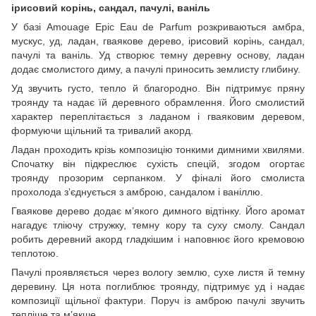
ірисовий корінь, сандал, пачулі, ваніль
У базі Amouage Epic Eau de Parfum розкриваються амбра,
мускус, уд, ладан, гваякове дерево, ірисовий корінь, сандал,
пачулі та ваніль. Уд створює темну деревну основу, ладан
додає смолистого диму, а пачулі приносить землисту глибину.
Уд звучить густо, тепло й благородно. Він підтримує пряну
троянду та надає їй деревного обрамлення. Його смолистий
характер переплітається з ладаном і гваяковим деревом,
формуючи щільний та тривалий акорд.
Ладан проходить крізь композицію тонкими димними хвилями.
Спочатку він підкреслює сухість спецій, згодом огортає
троянду прозорим серпанком. У фіналі його смолиста
прохолода з’єднується з амброю, сандалом і ваніллю.
Гваякове дерево додає м’якого димного відтінку. Його аромат
нагадує тліючу стружку, темну кору та суху смолу. Сандал
робить деревний акорд гладкішим і наповнює його кремовою
теплотою.
Пачулі проявляється через вологу землю, сухе листя й темну
деревину. Ця нота поглиблює троянду, підтримує уд і надає
композиції щільної фактури. Поруч із амброю пачулі звучить
тепліше та м’якше.