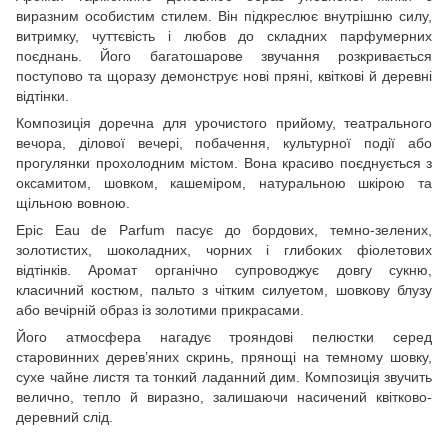
виразним особистим стилем. Він підкреслює внутрішню силу,
витримку, чуттєвість і любов до складних парфумерних
поєднань. Його багатошарове звучання розкривається
поступово та щоразу демонструє нові пряні, квіткові й деревні
відтінки.
Композиція доречна для урочистого прийому, театрального
вечора, ділової вечері, побачення, культурної події або
прогулянки прохолодним містом. Вона красиво поєднується з
оксамитом, шовком, кашеміром, натуральною шкірою та
щільною вовною.
Epic Eau de Parfum пасує до бордових, темно-зелених,
золотистих, шоколадних, чорних і глибоких фіолетових
відтінків. Аромат органічно супроводжує довгу сукню,
класичний костюм, пальто з чітким силуетом, шовкову блузу
або вечірній образ із золотими прикрасами.
Його атмосфера нагадує трояндові пелюстки серед
старовинних дерев’яних скринь, прянощі на темному шовку,
сухе чайне листя та тонкий ладанний дим. Композиція звучить
велично, тепло й виразно, залишаючи насичений квітково-
деревний слід.