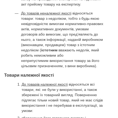
акт прийому товару на експертизу.
До товарів неналежної якості
відносяться
товари: товар з недоліком, тобто з будь-якою
невідповідністю вимогам нормативно-правових
актів, нормативних документів, умовам
договорів або вимогам, що пред’являють до
нього, а також інформації, наданій виробником
(виконавцем, продавцем) товар з істотним
недоліком (
істотним
вважають недолік, який
робить неможливим або
неприпустимим використання товару за його
цільовим призначенням, з вини виробника).
Товари належної якості
До товарів належної якості
відносяться всі
товари, які: не були у використанні, а також
збережені їх товарний вигляд. Поверненню
підлягає тільки новий товар, який не має слідів
використання і не перебував в експлуатації, за
умови: