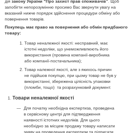
дія
закону України “Про захист прав споживачів”
. Щоб
запобігти непорозумінню просимо Вас звернути увагу на
вказаний нижче порядок здійснення процедури обміну або
повернення товарів.
Покупець має право на повернення або обмін придбаного
товару:
Товар неналежної якості: несправний, має
істотні недоліки, що унеможливлюють його
використання (провина компанії-виробника
або компанії-постачальника);
Товар належної якості, але з якихось причин
не підійшов покупцю, при цьому товар не був у
використанні, збережена цілісність упаковки
(пломби, тощо) та розрахунковий документ.
Товари неналежної якості
Для початку необхідна експертиза, проведена
в сервісному центрі для підтвердження
наявності істотних недоліків. Для цього
необхідно за місцем продажу товару написати
заяву на проведення експертизи та підписати