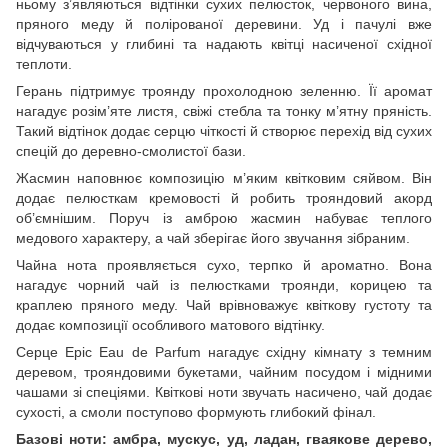
ньому з’являються відтінки сухих пелюсток, червоного вина,
пряного меду й полірованої деревини. Уд і пачулі вже
відчуваються у глибині та надають квітці насиченої східної
теплоти.
Герань підтримує троянду прохолодною зеленню. Її аромат
нагадує розім’яте листя, свіжі стебла та тонку м’ятну пряність.
Такий відтінок додає серцю чіткості й створює перехід від сухих
спецій до деревно-смолистої бази.
Жасмин наповнює композицію м’яким квітковим сяйвом. Він
додає пелюсткам кремовості й робить трояндовий акорд
об’ємнішим. Поруч із амброю жасмин набуває теплого
медового характеру, а чай зберігає його звучання зібраним.
Чайна нота проявляється сухо, терпко й ароматно. Вона
нагадує чорний чай із пелюстками троянди, корицею та
краплею пряного меду. Чай врівноважує квіткову густоту та
додає композиції особливого матового відтінку.
Серце Epic Eau de Parfum нагадує східну кімнату з темним
деревом, трояндовими букетами, чайним посудом і мідними
чашами зі спеціями. Квіткові ноти звучать насичено, чай додає
сухості, а смоли поступово формують глибокий фінал.
Базові ноти: амбра, мускус, уд, ладан, гваякове дерево,