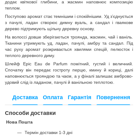
додає квіткової глибини, а жасмин наповнює композицію
теплом.
Поступово аромат стає темнішим і спокійнішим. Уд з’єднується
з пачулі, ладан створює димну вуаль, а сандал і гваякове
дерево підтримують щільну деревну основу.
На волоссі довше зберігаються троянда, жасмин, чай і ваніль.
Тканини утримують уд, ладан, пачулі, амбру та сандал. Під
час руху аромат розкривається хвилями спецій, пелюсток і
теплого деревного диму.
Шлейф Epic Eau de Parfum помітний, густий і величний.
Спочатку він передає гостроту перцю, кмину й кориці, далі
наповнюється трояндою та чаєм, а у фіналі залишає амброво-
удовий слід із ладаном, пачулі й ванільною теплотою.
Доставка
Оплата
Гарантія
Повернення
Способи доставки
Нова Пошта
Термін доставки 1-3 дні