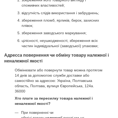
збереження його товарного вигляду і
споживчих властивостей;
відсутність слідів використання і забруднень;
збереження пломб, ярликів, бирок, захисних
плівок;
збереження заводського маркування;
цілісності, неушкодженості, збереження всіх
частин індивідуальної (заводської) упаковки;
Адресса повернення чи обміну товару належної і
неналежної якості
Обмінювати або повернути товар можна протягом
14 днів за допомогою служби доставки або
самостійно за адресою: Україна, Полтавська
область, Полтава, вулиця Європейська, 124а.
36000
Хто плате за пересилку товара належної і
неналежної якості?
При поверненні чи
обміні товару
належної
якості ми не