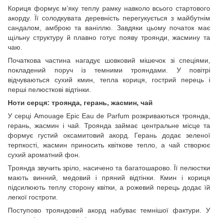
Кориця формує м’яку теплу рамку навколо всього стартового
акорду. Її солодкувата деревність перегукується з майбутнім
сандалом, амброю та ваніллю. Завдяки цьому початок має
щільну структуру й плавно готує появу троянди, жасмину та
чаю.
Початкова частина нагадує шовковий мішечок зі спеціями,
покладений поруч із темними трояндами. У повітрі
відчуваються сухий кмин, тепла кориця, гострий перець і
перші пелюсткові відтінки.
Ноти серця: троянда, герань, жасмин, чай
У серці Amouage Epic Eau de Parfum розкриваються троянда,
герань, жасмин і чай. Троянда займає центральне місце та
формує густий оксамитовий акорд. Герань додає зеленої
терпкості, жасмин приносить квіткове тепло, а чай створює
сухий ароматний фон.
Троянда звучить зріло, насичено та багатошарово. Її пелюстки
мають винний, медовий і пряний відтінки. Кмин і кориця
підсилюють теплу сторону квітки, а рожевий перець додає їй
легкої гостроти.
Поступово трояндовий акорд набуває темнішої фактури. У