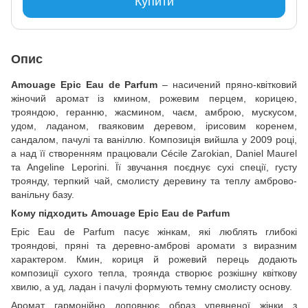
Купити
Опис
Amouage Epic Eau de Parfum
– насичений пряно-квітковий
жіночий аромат із кмином, рожевим перцем, корицею,
трояндою, геранню, жасмином, чаєм, амброю, мускусом,
удом, ладаном, гваяковим деревом, ірисовим коренем,
сандалом, пачулі та ваніллю. Композиція вийшла у 2009 році,
а над її створенням працювали Cécile Zarokian, Daniel Maurel
та Angeline Leporini. Її звучання поєднує сухі спеції, густу
троянду, терпкий чай, смолисту деревину та теплу амброво-
ванільну базу.
Кому підходить Amouage Epic Eau de Parfum
Epic Eau de Parfum пасує жінкам, які люблять глибокі
трояндові, пряні та деревно-амброві аромати з виразним
характером. Кмин, кориця й рожевий перець додають
композиції сухого тепла, троянда створює розкішну квіткову
хвилю, а уд, ладан і пачулі формують темну смолисту основу.
Аромат гармонійно доповнює образ упевненої жінки з