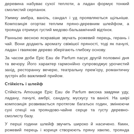
деревина набуває сухої теплоти, а ладан формує тонкий
смолистий серпанок.
Узимку амбра, ваніль, сандал і уд проявляються щільніше.
Композиція огортає теплим пряно-деревним шлейфом, а
троянда отримує густий медово-бальзамічний відтінок.
Ранньою весною яскравіше звучать рожевий перець, герань і
чай. Вони додають аромату свіжішої пряності, тоді як пачулі,
ладан і гваякове дерево зберігають глибоку основу.
За часом доби Epic Eau de Parfum пасує другій половині дня
та вечору. Його характер гармонійно супроводжує урочистий
захід, ресторанну вечерю, театральну прем’єру, романтичну
зустріч або важливий прийом.
Стійкість і шлейф
Стійкість Amouage Epic Eau de Parfum висока завдяки уду,
ладану, пачулі, амбрі, сандалу, мускусу та ванілі. На шкірі
композиція розвивається протягом багатьох годин, змінюючи
сухі спеції на трояндово-чайне серце та густу деревно-
смолисту базу.
У перші години шлейф звучить широко й насичено. Кмин,
рожевий перець і кориця створюють пряну хвилю, троянда