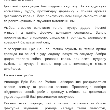
Ірисовий корінь додає базі пудрового відтінку. Він нагадує суху
косметичну пудру, прохолодну деревину й тонкий аромат
фіалкового кореня. Його присутність пом’якшує смолисті ноти
та робить фінальне звучання витонченішим.
Амбра створює золотисте тепло, мускус додає тілесної
м’якості, а ваніль формує делікатну солодкість. Ваніль
переплітається з корицею, сандалом і трояндою, залишаючи
кремовий бальзамічний слід.
У завершенні Epic Eau de Parfum звучить як темна пряна
троянда на основі з уду, ладану, пачулі та сандалу. Амбра
додає теплого сяйва, ірисовий корінь приносить пудрову
сухість, а мускус і ваніль огортають композицію м’яким
шлейфом.
Сезон і час доби
Amouage Epic Eau de Parfum найвиразніше розкривається
восени, взимку та ранньою весною. Прохолодне повітря
підкреслює спеції, робить троянду глибшою та допомагає
удово-ладанній базі розвиватися поступово.
Восени кмин, кориця, чай і пачулі створюють особливо
фактурне звучання. Троянда нагадує темні пелюстки,