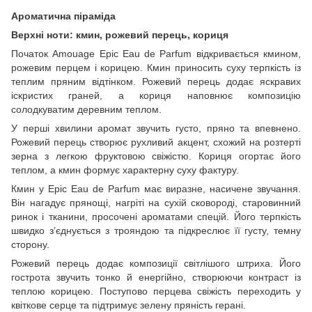
Ароматична піраміда
Верхні ноти: кмин, рожевий перець, кориця
Початок Amouage Epic Eau de Parfum відкривається кмином,
рожевим перцем і корицею. Кмин приносить суху терпкість із
теплим пряним відтінком. Рожевий перець додає яскравих
іскристих граней, а кориця наповнює композицію
солодкуватим деревним теплом.
У перші хвилини аромат звучить густо, пряно та впевнено.
Рожевий перець створює рухливий акцент, схожий на розтерті
зерна з легкою фруктовою свіжістю. Кориця огортає його
теплом, а кмин формує характерну суху фактуру.
Кмин у Epic Eau de Parfum має виразне, насичене звучання.
Він нагадує прянощі, нагріті на сухій сковороді, старовинний
ринок і тканини, просочені ароматами спецій. Його терпкість
швидко з’єднується з трояндою та підкреслює її густу, темну
сторону.
Рожевий перець додає композиції світлішого штриха. Його
гострота звучить тонко й енергійно, створюючи контраст із
теплою корицею. Поступово перцева свіжість переходить у
квіткове серце та підтримує зелену пряність герані.