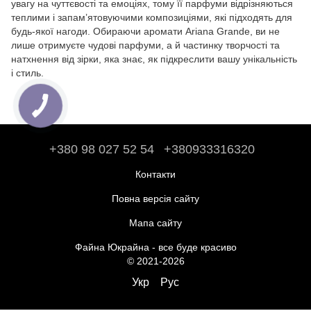
увагу на чуттєвості та емоціях, тому її парфуми відрізняються
теплими і запам’ятовуючими композиціями, які підходять для
будь-якої нагоди. Обираючи аромати Ariana Grande, ви не
лише отримуєте чудові парфуми, а й частинку творчості та
натхнення від зірки, яка знає, як підкреслити вашу унікальність
і стиль.
+380 98 027 52 54
+380933316320
Контакти
Повна версія сайту
Мапа сайту
Файна Юкрайна - все буде красиво
© 2021-2026
Укр
Рус