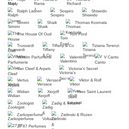
Ralph Lauren
Sospiro
Shiseido
Simimi
Shaik
Thomas Kosmala
The House Of Oud
Tom Ford
Trussardi
Tiffany & Co
Tiziana Terenzi
Vilhelm Parfumerie
Valentino
V Canto
Van Cleef & Arpels
Victoria's Secret
Vertus
Versace
Viktor & Rolf
Widian
Xerjoff
Yves Saint Laurent
Zoologist
Zadig & Voltaire
Zarkoperfume
Zielinski & Rozen
27 87 Perfumes