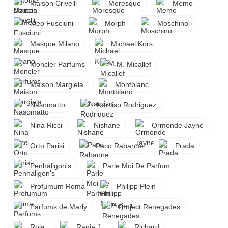
Maison Crivelli
Moresque
Memo
Meo Fusciuni
Morph
Moschino
Masque Milano
Michael Kors
Moncler Parfums
M. Micallef
Maison Margiela
Montblanc
Nasomatto
Narciso Rodriguez
Nina Ricci
Nishane
Ormonde Jayne
Orto Parisi
Paco Rabanne
Prada
Penhaligon's
Parle Moi De Parfum
Profumum Roma
Philipp Plein
Parfums de Marly
Project Renegades
Roja
Rania J.
Richard