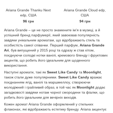
Ariana Grande Thanku Next
Ariana Grande Cloud edp,
edp, США
США
96 грн
94 грн
Ariana Grande – це не просто знамените ім'я в музиці, а й
успішний бренд парфумерії, який завоював популярність
завдяки унікальним ароматам, що відображають стиль та
особистість самої співачки. Перший парфум,
Ariana Grande
Ari
, був випущений у 2015 році та одразу ж став хітом,
поєднуючи солодкі нотки ванілі, кремового бленду і фруктових
акцентів, що робить його ідеальним для щоденного
використання.
Наступні аромати, такі як
Sweet Like Candy
та
Moonlight
,
також стали дуже популярними.
Sweet Like Candy
вражає
поєднанням ягід, ванілі та маршмеллоу, створюючи
молодіжний і грайливий образ, в той час як
Moonlight
додає
загадковості завдяки нотам чорної смородини та фіалки, що
робить його ідеальним для вечірніх виходів.
Кожен аромат Ariana Grande оформлений у стильних
флаконах, які відображають естетику бренду. Ariana акцентує