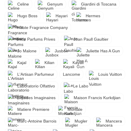
Celine
Genyum
Giardini di Toscana
Hugo Boss
Hayari
Hermes
Haute Fragrance Company
Initio Parfums Prives
Jean Paull Gaultier
Jo Malone
Jusbox
Juliette Has A Gun
Kajal
Kilian
Kayali
L'Artisan Parfumeur
Lancome
Louis Vuitton
Laboratorio Olfattivo
Le Labo
Liquides Imaginaires
Maison Francis Kurkdjian
Matiere Premiere
Montale
Marc-Antoine Barrois
Mugler
Mancera