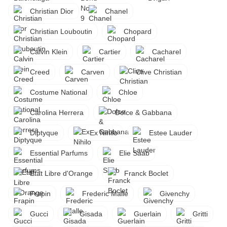
Christian Dior
Chanel
Christian Louboutin
Chopard
Calvin Klein
Cartier
Cacharel
Creed
Carven
Clive Christian
Costume National
Chloe
Carolina Herrera
Dolce & Gabbana
Diptyque
Ex Nihilo
Estee Lauder
Essential Parfums
Elie Saab
Etat Libre d'Orange
Franck Boclet
Frapin
Frederic Malle
Givenchy
Gucci
Gisada
Guerlain
Gritti