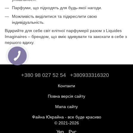
Парфуми, що підходять для будь-якої нагоди.
Можливість виділитися та підкреслити свою
індивідуальність.
Відкрийте для себе світ елітної парфумерії разом з Liquides
Imaginaires – брендом, що вміє здивувати та закохати в себе з
першого вдиху.
+380 98 027 52 54
+380933316320
Контакти
Повна версія сайту
Мапа сайту
Файна Юкрайна - все буде красиво
© 2021-2026
Укр
Рус