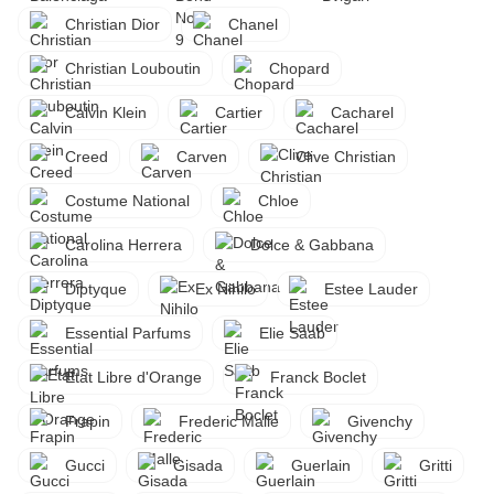
Christian Dior
Chanel
Christian Louboutin
Chopard
Calvin Klein
Cartier
Cacharel
Creed
Carven
Clive Christian
Costume National
Chloe
Carolina Herrera
Dolce & Gabbana
Diptyque
Ex Nihilo
Estee Lauder
Essential Parfums
Elie Saab
Etat Libre d'Orange
Franck Boclet
Frapin
Frederic Malle
Givenchy
Gucci
Gisada
Guerlain
Gritti