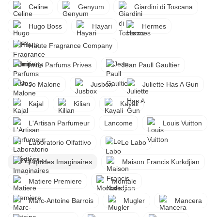
Celine
Genyum
Giardini di Toscana
Hugo Boss
Hayari
Hermes
Haute Fragrance Company
Initio Parfums Prives
Jean Paull Gaultier
Jo Malone
Jusbox
Juliette Has A Gun
Kajal
Kilian
Kayali
L'Artisan Parfumeur
Lancome
Louis Vuitton
Laboratorio Olfattivo
Le Labo
Liquides Imaginaires
Maison Francis Kurkdjian
Matiere Premiere
Montale
Marc-Antoine Barrois
Mugler
Mancera