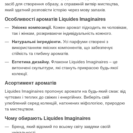
засіб для створення образу, а справжній витвір мистецтва,
який здатний розповісти історію через мову запахів.
Особливості ароматів Liquides Imaginaires
Унісекс композиції.
Кожен аромат підходить як чоловікам,
так і жінкам, розкриваючи індивідуальність кожного.
Натуральні інгредієнти.
Усі парфуми створені з
використанням якісних компонентів, що забезпечує
стійкість та глибину ароматів.
Естетика дизайну.
Флакони Liquides Imaginaires – це
витончені скульптури, які стануть прикрасою будь-якої
колекції.
Асортимент ароматів
Liquides Imaginaires пропонує аромати на будь-який смак: від
чуттєвих і теплих до свіжих і енергійних. Виберіть свій
улюблений серед колекцій, натхнених міфологією, природою
та мистецтвом.
Чому обирають Liquides Imaginaires
Бренд, який відомий по всьому світу завдяки своїй
унікальності.