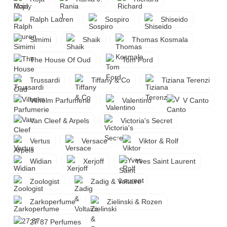
Ralph Lauren
Sospiro
Shiseido
Simimi
Shaik
Thomas Kosmala
The House Of Oud
Tom Ford
Trussardi
Tiffany & Co
Tiziana Terenzi
Vilhelm Parfumerie
Valentino
V Canto
Van Cleef & Arpels
Victoria's Secret
Vertus
Versace
Viktor & Rolf
Widian
Xerjoff
Yves Saint Laurent
Zoologist
Zadig & Voltaire
Zarkoperfume
Zielinski & Rozen
27 87 Perfumes