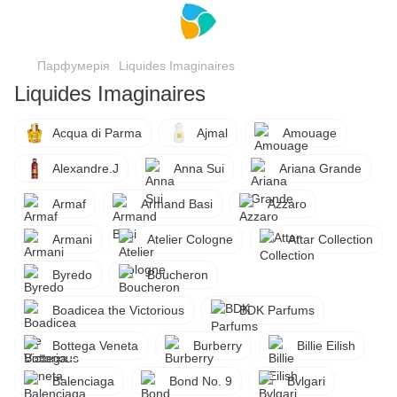
Парфумерія
Liquides Imaginaires
Liquides Imaginaires
Acqua di Parma
Ajmal
Amouage
Alexandre.J
Anna Sui
Ariana Grande
Armaf
Armand Basi
Azzaro
Armani
Atelier Cologne
Attar Collection
Byredo
Boucheron
Boadicea the Victorious
BDK Parfums
Bottega Veneta
Burberry
Billie Eilish
Balenciaga
Bond No. 9
Bvlgari