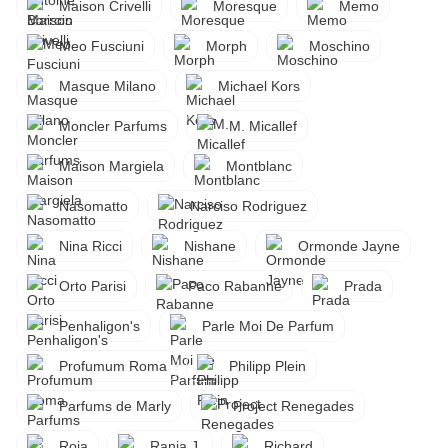
Maison Crivelli
Moresque
Memo
Meo Fusciuni
Morph
Moschino
Masque Milano
Michael Kors
Moncler Parfums
M. Micallef
Maison Margiela
Montblanc
Nasomatto
Narciso Rodriguez
Nina Ricci
Nishane
Ormonde Jayne
Orto Parisi
Paco Rabanne
Prada
Penhaligon's
Parle Moi De Parfum
Profumum Roma
Philipp Plein
Parfums de Marly
Project Renegades
Roja
Rania J.
Richard