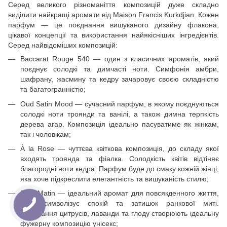
Серед великого різноманіття композицій дуже складно
виділити найкращі аромати від Maison Francis Kurkdjian. Кожен
парфум — це поєднання вишуканого дизайну флакона,
цікавої концепції та використання найякісніших інгредієнтів.
Серед найвідоміших композицій:
Baccarat Rouge 540 — один з класичних ароматів, який
поєднує солодкі та димчасті ноти. Симфонія амбри,
шафрану, жасмину та кедру зачаровує своєю складністю
та багатогранністю;
Oud Satin Mood — сучасний парфум, в якому поєднуються
солодкі ноти троянди та ванілі, а також димна терпкість
дерева агар. Композиція ідеально пасуватиме як жінкам,
так і чоловікам;
À la Rose — чуттєва квіткова композиція, до складу якої
входять троянда та фіалка. Солодкість квітів відтіняє
благородні ноти кедра. Парфум буде до смаку кожній жінці,
яка хоче підкреслити елегантність та вишуканість стилю;
Petit Matin — ідеальний аромат для повсякденного життя,
який символізує спокій та затишок ранкової миті.
Поєднання цитрусів, лаванди та глоду створюють ідеальну
фужерну композицію унісекс;