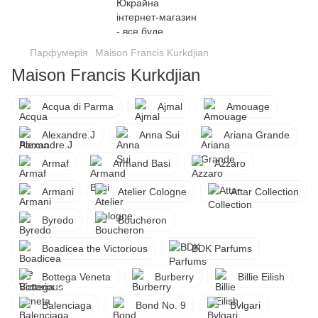
Парфумерія
Maison Francis Kurkdjian
Maison Francis Kurkdjian
Acqua di Parma
Ajmal
Amouage
Alexandre.J
Anna Sui
Ariana Grande
Armaf
Armand Basi
Azzaro
Armani
Atelier Cologne
Attar Collection
Byredo
Boucheron
Boadicea the Victorious
BDK Parfums
Bottega Veneta
Burberry
Billie Eilish
Balenciaga
Bond No. 9
Bvlgari