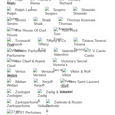
Ralph Lauren
Sospiro
Shiseido
Simimi
Shaik
Thomas Kosmala
The House Of Oud
Tom Ford
Trussardi
Tiffany & Co
Tiziana Terenzi
Vilhelm Parfumerie
Valentino
V Canto
Van Cleef & Arpels
Victoria's Secret
Vertus
Versace
Viktor & Rolf
Widian
Xerjoff
Yves Saint Laurent
Zoologist
Zadig & Voltaire
Zarkoperfume
Zielinski & Rozen
27 87 Perfumes