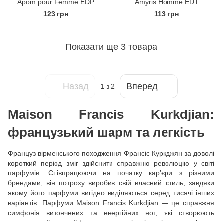
Apom pour Femme EDP
Amyris Homme EDT
123 грн
113 грн
Показати ще 3 товара
Назад
Вперед
1
з 2
Maison Francis Kurkdjian:
французький шарм та легкість
Француз вірменського походження Франсіс Куркджян за доволі
короткий період зміг здійснити справжню революцію у світі
парфумів. Співпрацюючи на початку кар’єри з різними
брендами, він потроху виробив свій власний стиль, завдяки
якому його парфуми вигідно виділяються серед тисячі інших
варіантів. Парфуми Maison Francis Kurkdjian — це справжня
симфонія витончених та енергійних нот, які створюють