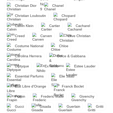
Christian Dior
Chanel
Christian Louboutin
Chopard
Calvin Klein
Cartier
Cacharel
Creed
Carven
Clive Christian
Costume National
Chloe
Carolina Herrera
Dolce & Gabbana
Diptyque
Ex Nihilo
Estee Lauder
Essential Parfums
Elie Saab
Etat Libre d'Orange
Franck Boclet
Frapin
Frederic Malle
Givenchy
Gucci
Gisada
Guerlain
Gritti