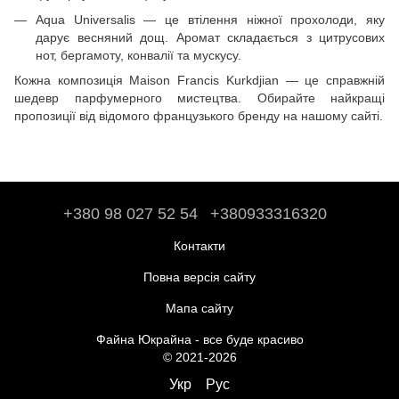
Aqua Universalis — це втілення ніжної прохолоди, яку
дарує весняний дощ. Аромат складається з цитрусових
нот, бергамоту, конвалії та мускусу.
Кожна композиція Maison Francis Kurkdjian — це справжній
шедевр парфумерного мистецтва. Обирайте найкращі
пропозиції від відомого французького бренду на нашому сайті.
+380 98 027 52 54
+380933316320
Контакти
Повна версія сайту
Мапа сайту
Файна Юкрайна - все буде красиво
© 2021-2026
Укр
Рус