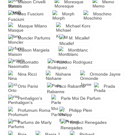
Maison Crivelli
Moresque
Memo
Meo Fusciuni
Morph
Moschino
Masque Milano
Michael Kors
Moncler Parfums
M. Micallef
Maison Margiela
Montblanc
Nasomatto
Narciso Rodriguez
Nina Ricci
Nishane
Ormonde Jayne
Orto Parisi
Paco Rabanne
Prada
Penhaligon's
Parle Moi De Parfum
Profumum Roma
Philipp Plein
Parfums de Marly
Project Renegades
Roja
Rania J.
Richard