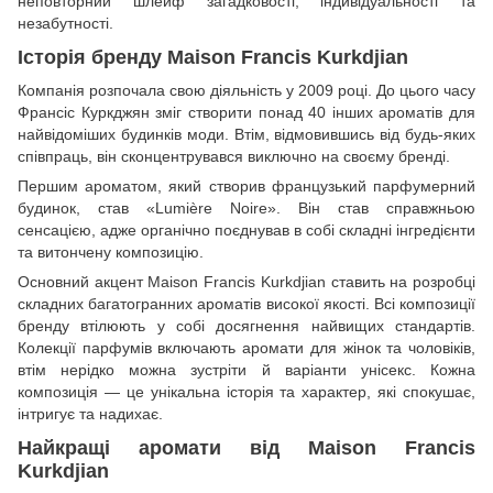
неповторний шлейф загадковості, індивідуальності та
незабутності.
Історія бренду Maison Francis Kurkdjian
Компанія розпочала свою діяльність у 2009 році. До цього часу
Франсіс Куркджян зміг створити понад 40 інших ароматів для
найвідоміших будинків моди. Втім, відмовившись від будь-яких
співпраць, він сконцентрувався виключно на своєму бренді.
Першим ароматом, який створив французький парфумерний
будинок, став «Lumière Noire». Він став справжньою
сенсацією, адже органічно поєднував в собі складні інгредієнти
та витончену композицію.
Основний акцент Maison Francis Kurkdjian ставить на розробці
складних багатогранних ароматів високої якості. Всі композиції
бренду втілюють у собі досягнення найвищих стандартів.
Колекції парфумів включають аромати для жінок та чоловіків,
втім нерідко можна зустріти й варіанти унісекс. Кожна
композиція — це унікальна історія та характер, які спокушає,
інтригує та надихає.
Найкращі аромати від Maison Francis
Kurkdjian