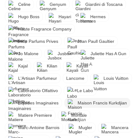
Celine
Genyum
Giardini di Toscana
Hugo Boss
Hayari
Hermes
Haute Fragrance Company
Initio Parfums Prives
Jean Paull Gaultier
Jo Malone
Jusbox
Juliette Has A Gun
Kajal
Kilian
Kayali
L'Artisan Parfumeur
Lancome
Louis Vuitton
Laboratorio Olfattivo
Le Labo
Liquides Imaginaires
Maison Francis Kurkdjian
Matiere Premiere
Montale
Marc-Antoine Barrois
Mugler
Mancera