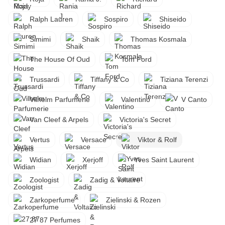
Ralph Lauren
Sospiro
Shiseido
Simimi
Shaik
Thomas Kosmala
The House Of Oud
Tom Ford
Trussardi
Tiffany & Co
Tiziana Terenzi
Vilhelm Parfumerie
Valentino
V Canto
Van Cleef & Arpels
Victoria's Secret
Vertus
Versace
Viktor & Rolf
Widian
Xerjoff
Yves Saint Laurent
Zoologist
Zadig & Voltaire
Zarkoperfume
Zielinski & Rozen
27 87 Perfumes