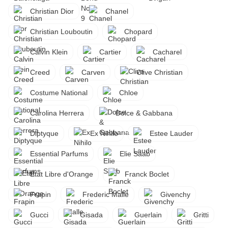
Christian Dior
Chanel
Christian Louboutin
Chopard
Calvin Klein
Cartier
Cacharel
Creed
Carven
Clive Christian
Costume National
Chloe
Carolina Herrera
Dolce & Gabbana
Diptyque
Ex Nihilo
Estee Lauder
Essential Parfums
Elie Saab
Etat Libre d'Orange
Franck Boclet
Frapin
Frederic Malle
Givenchy
Gucci
Gisada
Guerlain
Gritti