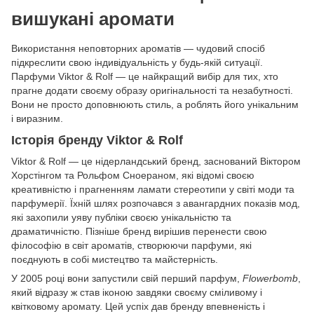
вишукані аромати
Використання неповторних ароматів — чудовий спосіб
підкреслити свою індивідуальність у будь-якій ситуації.
Парфуми Viktor & Rolf — це найкращий вибір для тих, хто
прагне додати своєму образу оригінальності та незабутності.
Вони не просто доповнюють стиль, а роблять його унікальним
і виразним.
Історія бренду Viktor & Rolf
Viktor & Rolf — це нідерландський бренд, заснований Віктором
Хорстінгом та Рольфом Сноераном, які відомі своєю
креативністю і прагненням ламати стереотипи у світі моди та
парфумерії. Їхній шлях розпочався з авангардних показів мод,
які захопили уяву публіки своєю унікальністю та
драматичністю. Пізніше бренд вирішив перенести свою
філософію в світ ароматів, створюючи парфуми, які
поєднують в собі мистецтво та майстерність.
У 2005 році вони запустили свій перший парфум,
Flowerbomb
,
який відразу ж став іконою завдяки своєму сміливому і
квітковому аромату. Цей успіх дав бренду впевненість і