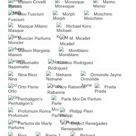
Maison Crivelli
Moresque
Memo
Meo Fusciuni
Morph
Moschino
Masque Milano
Michael Kors
Moncler Parfums
M. Micallef
Maison Margiela
Montblanc
Nasomatto
Narciso Rodriguez
Nina Ricci
Nishane
Ormonde Jayne
Orto Parisi
Paco Rabanne
Prada
Penhaligon's
Parle Moi De Parfum
Profumum Roma
Philipp Plein
Parfums de Marly
Project Renegades
Roja
Rania J.
Richard