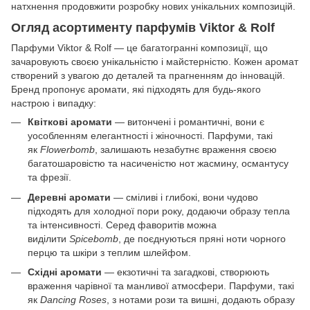
натхнення продовжити розробку нових унікальних композицій.
Огляд асортименту парфумів Viktor & Rolf
Парфуми Viktor & Rolf — це багатогранні композиції, що
зачаровують своєю унікальністю і майстерністю. Кожен аромат
створений з увагою до деталей та прагненням до інновацій.
Бренд пропонує аромати, які підходять для будь-якого
настрою і випадку:
Квіткові аромати
— витончені і романтичні, вони є
уособленням елегантності і жіночності. Парфуми, такі
як
Flowerbomb
, залишають незабутнє враження своєю
багатошаровістю та насиченістю нот жасмину, османтусу
та фрезії.
Деревні аромати
— сміливі і глибокі, вони чудово
підходять для холодної пори року, додаючи образу тепла
та інтенсивності. Серед фаворитів можна
виділити
Spicebomb
, де поєднуються пряні ноти чорного
перцю та шкіри з теплим шлейфом.
Східні аромати
— екзотичні та загадкові, створюють
враження чарівної та манливої атмосфери. Парфуми, такі
як
Dancing Roses
, з нотами рози та вишні, додають образу