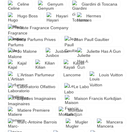
Celine
Genyum
Giardini di Toscana
Hugo Boss
Hayari
Hermes
Haute Fragrance Company
Initio Parfums Prives
Jean Paull Gaultier
Jo Malone
Jusbox
Juliette Has A Gun
Kajal
Kilian
Kayali
L'Artisan Parfumeur
Lancome
Louis Vuitton
Laboratorio Olfattivo
Le Labo
Liquides Imaginaires
Maison Francis Kurkdjian
Matiere Premiere
Montale
Marc-Antoine Barrois
Mugler
Mancera