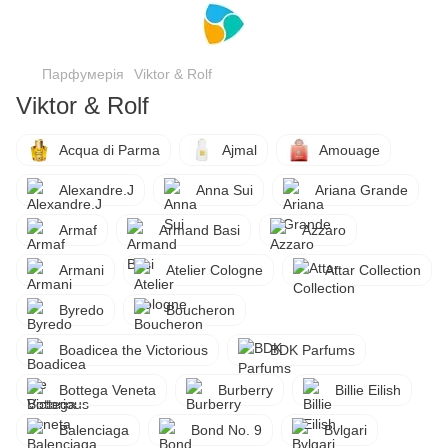
Парфумерія
Viktor & Rolf
Viktor & Rolf
Acqua di Parma
Ajmal
Amouage
Alexandre.J
Anna Sui
Ariana Grande
Armaf
Armand Basi
Azzaro
Armani
Atelier Cologne
Attar Collection
Byredo
Boucheron
Boadicea the Victorious
BDK Parfums
Bottega Veneta
Burberry
Billie Eilish
Balenciaga
Bond No. 9
Bvlgari