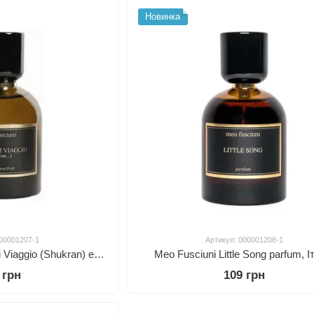
Новинка
000001207-1
Артикул: 000001208-1
Meo Fusciuni 2 Nota Di Viaggio (Shukran) edp, Італія
Meo Fusciuni Little Song parfum, І
 грн
109 грн