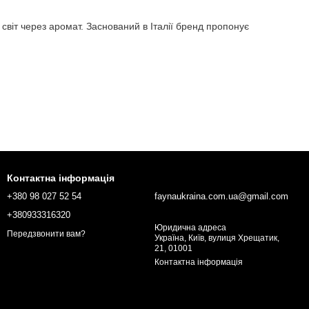
світ через аромат. Заснований в Італії бренд пропонує
ь.
тва.
Контактна інформація
, створюючи атмосферу затишку, натхнення або загадковості.
+380 98 027 52 54
faynaukraina.com.ua@gmail.com
+380933316320
Юридична адреса
Передзвонити вам?
Україна, Київ, вулиця Хрещатик,
21, 01001
Контактна інформація