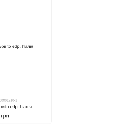
000001210-1
irito edp, Італія
 грн