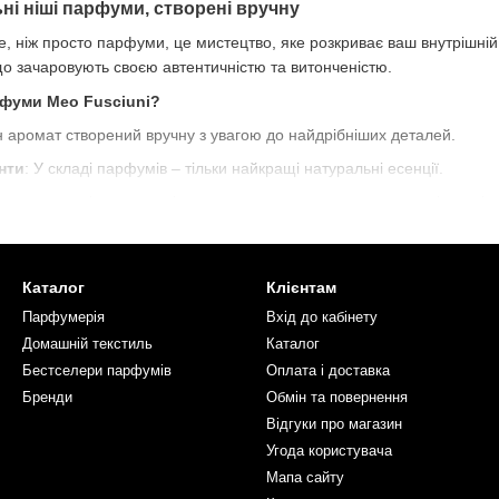
ьні ніші парфуми, створені вручну
е, ніж просто парфуми, це мистецтво, яке розкриває ваш внутрішній 
що зачаровують своєю автентичністю та витонченістю.
фуми Meo Fusciuni?
н аромат створений вручну з увагою до найдрібніших деталей.
нти
: У складі парфумів – тільки найкращі натуральні есенції.
на композиція – це витвір мистецтва, що розкриває вашу унікальніст
иготовлено в серці Італії, зберігаючи традиції парфумерного мистец
в Meo Fusciuni
Каталог
Клієнтам
це подорож у світ емоцій та вражень. Кожна нота у флаконі оживає
Парфумерія
Вхід до кабінету
жих цитрусових – оберіть аромат, який розповість вашу історію.
Домашній текстиль
Каталог
Бестселери парфумів
Оплата і доставка
Бренди
Обмін та повернення
Відгуки про магазин
Угода користувача
Мапа сайту