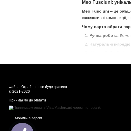
Meo Fusciuni: унікал
Meo Fusciuni
– це більш
ексклюзивні композиції, 
Чому варто обрати пар
Ручна робота
: Коже
Натуральні інгредіє
Нішевий підхід
: Кож
Італійська якість
: В
Відчуйте магію ароматі
Парфуми Meo Fusciuni – 
Від теплих східних до сві
Файна Юкрайна - все буде красиво
© 2021-2026
Приймаємо до оплати
Мобільна версія