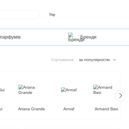
Укр
 парфумів
Бренди
Сортування:
за популярністю
ui
Ariana Grande
Armaf
Armand Basi