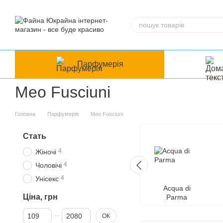
Перейти до основного контенту
Парфумерія
Meo Fusciuni
Головна
Парфумерія
Meo Fusciuni
Стать
4
Жіночі
4
Чоловічі
4
Унісекс
Acqua di
Ціна, грн
Parma
Від Ціна, грн
До Ціна, грн
ОК