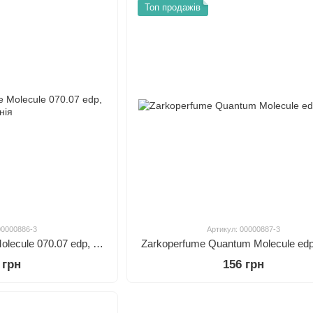
Топ продажів
00000886-3
Артикул: 00000887-3
Zarkoperfume Purple Molecule 070.07 edp, Данія
Zarkoperfume Quantum Molecule edp
 грн
156 грн