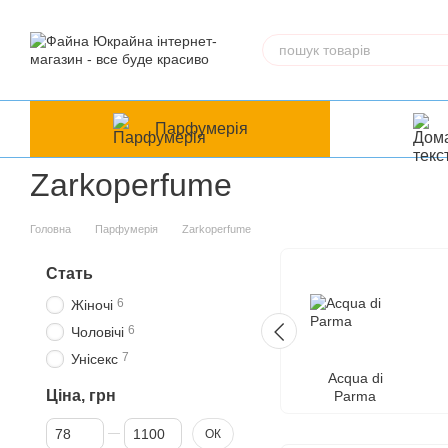
Перейти до основного контенту
Парфумерія
Zarkoperfume
Головна
Парфумерія
Zarkoperfume
Стать
6
Жіночі
6
Чоловічі
7
Унісекс
Acqua di
Ціна, грн
Parma
Від Ціна, грн
До Ціна, грн
ОК