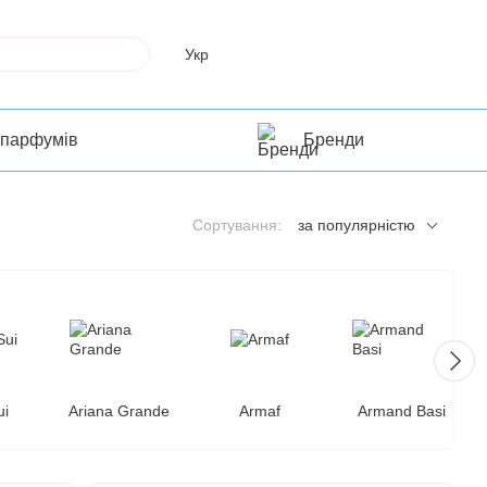
Укр
 парфумів
Бренди
Сортування:
за популярністю
ui
Ariana Grande
Armaf
Armand Basi