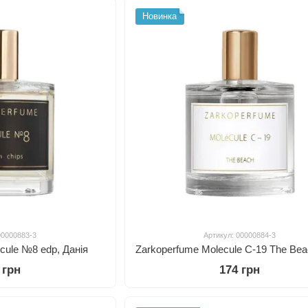
Новинка
00000883-3
Артикул: 00000884-3
cule №8 edp, Данія
 грн
174 грн