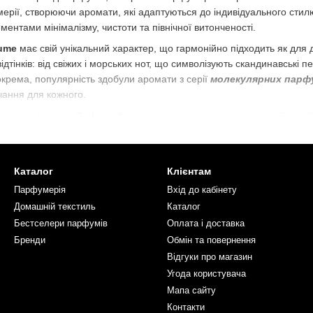
мерії, створюючи аромати, які адаптуються до індивідуального стилю 
ементами мінімалізму, чистоти та північної витонченості.
fume
має свій унікальний характер, що гармонійно підходить як для д
дтінків: від свіжих і морських нот, що символізують скандинавські 
Зокрема, популярність здобули аромати з серії
молекулярних парф
чання для кожного.
ся з парфумами
Zarkoperfume
в нашому інтернет-магазині. Відкрий
илю і настрою, і доторкніться до світу скандинавської парфумерної
Каталог
Клієнтам
Парфумерія
Вхід до кабінету
Домашній текстиль
Каталог
Бестселери парфумів
Оплата і доставка
Бренди
Обмін та повернення
Відгуки про магазин
Угода користувача
Мапа сайту
Контакти