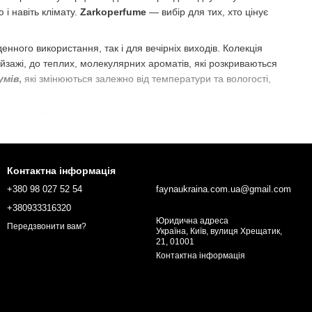
і навіть клімату.
Zarkoperfume
— вибір для тих, хто цінує
енного використання, так і для вечірніх виходів. Колекція
пейзажі, до теплих, молекулярних ароматів, які розкриваються
умів
,
які змінюються залежно від температури та вологості,
те для себе аромати, що підкреслять вашу унікальність,
 естетики!
Контактна інформація
+380 98 027 52 54
faynaukraina.com.ua@gmail.com
+380933316320
Юридична адреса
Передзвонити вам?
Україна, Київ, вулиця Хрещатик,
21, 01001
Контактна інформація