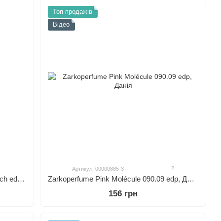
Топ продажів
Відео
2
Артикул: 00000885-3
Zarkoperfume Molecule C-19 The Beach edp, Данія
Zarkoperfume Pink Molécule 090.09 edp, Данія
156 грн