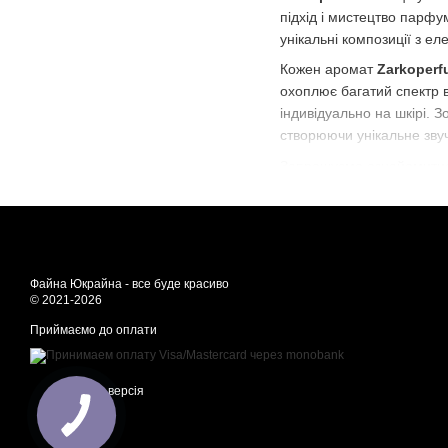
підхід і мистецтво парфу
унікальні композиції з ел
Кожен аромат
Zarkoper
охоплює багатий спектр ві
індивідуально на шкірі. 
створюючи унікальне зву
Запрошуємо ознайомити
адаптуючись до вашого ст
Файна Юкрайна - все буде красиво
© 2021-2026
Приймаємо до оплати
Мобільна версія