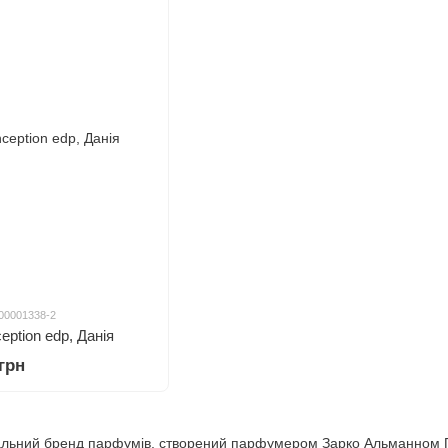
000001338-2
eption edp, Данія
 грн
альний бренд парфумів, створений парфумером Зарко Альманном Пе