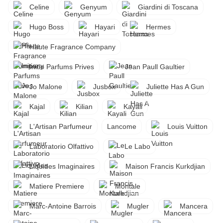
Celine
Genyum
Giardini di Toscana
Hugo Boss
Hayari
Hermes
Haute Fragrance Company
Initio Parfums Prives
Jean Paull Gaultier
Jo Malone
Jusbox
Juliette Has A Gun
Kajal
Kilian
Kayali
L'Artisan Parfumeur
Lancome
Louis Vuitton
Laboratorio Olfattivo
Le Labo
Liquides Imaginaires
Maison Francis Kurkdjian
Matiere Premiere
Montale
Marc-Antoine Barrois
Mugler
Mancera