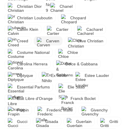
Christian Dior
Chanel
Christian Louboutin
Chopard
Calvin Klein
Cartier
Cacharel
Creed
Carven
Clive Christian
Costume National
Chloe
Carolina Herrera
Dolce & Gabbana
Diptyque
Ex Nihilo
Estee Lauder
Essential Parfums
Elie Saab
Etat Libre d'Orange
Franck Boclet
Frapin
Frederic Malle
Givenchy
Gucci
Gisada
Guerlain
Gritti