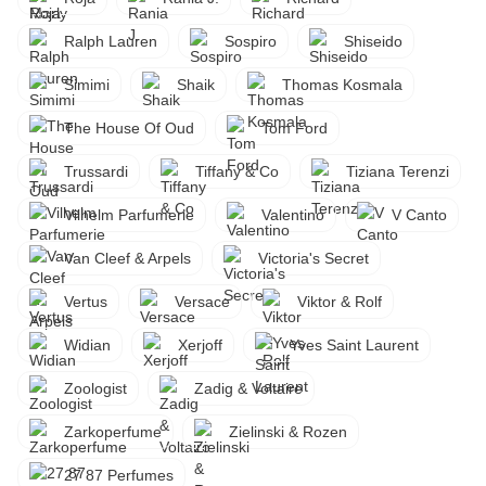
Ralph Lauren
Sospiro
Shiseido
Simimi
Shaik
Thomas Kosmala
The House Of Oud
Tom Ford
Trussardi
Tiffany & Co
Tiziana Terenzi
Vilhelm Parfumerie
Valentino
V Canto
Van Cleef & Arpels
Victoria's Secret
Vertus
Versace
Viktor & Rolf
Widian
Xerjoff
Yves Saint Laurent
Zoologist
Zadig & Voltaire
Zarkoperfume
Zielinski & Rozen
27 87 Perfumes