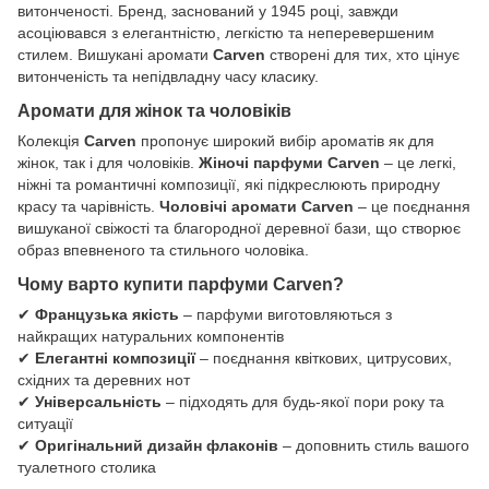
витонченості. Бренд, заснований у 1945 році, завжди
асоціювався з елегантністю, легкістю та неперевершеним
стилем. Вишукані аромати
Carven
створені для тих, хто цінує
витонченість та непідвладну часу класику.
Аромати для жінок та чоловіків
Колекція
Carven
пропонує широкий вибір ароматів як для
жінок, так і для чоловіків.
Жіночі парфуми Carven
– це легкі,
ніжні та романтичні композиції, які підкреслюють природну
красу та чарівність.
Чоловічі аромати Carven
– це поєднання
вишуканої свіжості та благородної деревної бази, що створює
образ впевненого та стильного чоловіка.
Чому варто купити парфуми Carven?
✔
Французька якість
– парфуми виготовляються з
найкращих натуральних компонентів
✔
Елегантні композиції
– поєднання квіткових, цитрусових,
східних та деревних нот
✔
Універсальність
– підходять для будь-якої пори року та
ситуації
✔
Оригінальний дизайн флаконів
– доповнить стиль вашого
туалетного столика