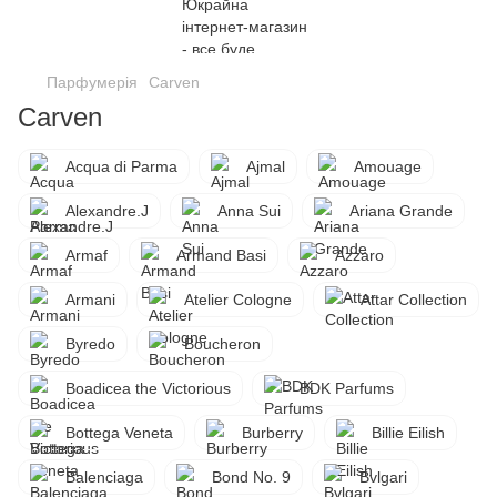
Парфумерія
Carven
Carven
Acqua di Parma
Ajmal
Amouage
Alexandre.J
Anna Sui
Ariana Grande
Armaf
Armand Basi
Azzaro
Armani
Atelier Cologne
Attar Collection
Byredo
Boucheron
Boadicea the Victorious
BDK Parfums
Bottega Veneta
Burberry
Billie Eilish
Balenciaga
Bond No. 9
Bvlgari