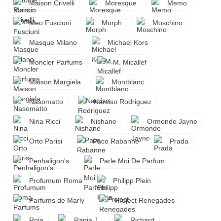
Maison Crivelli
Moresque
Memo
Meo Fusciuni
Morph
Moschino
Masque Milano
Michael Kors
Moncler Parfums
M. Micallef
Maison Margiela
Montblanc
Nasomatto
Narciso Rodriguez
Nina Ricci
Nishane
Ormonde Jayne
Orto Parisi
Paco Rabanne
Prada
Penhaligon's
Parle Moi De Parfum
Profumum Roma
Philipp Plein
Parfums de Marly
Project Renegades
Roja
Rania J.
Richard