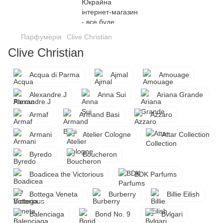
Парфумерія
Clive Christian
Clive Christian
Acqua di Parma
Ajmal
Amouage
Alexandre.J
Anna Sui
Ariana Grande
Armaf
Armand Basi
Azzaro
Armani
Atelier Cologne
Attar Collection
Byredo
Boucheron
Boadicea the Victorious
BDK Parfums
Bottega Veneta
Burberry
Billie Eilish
Balenciaga
Bond No. 9
Bvlgari