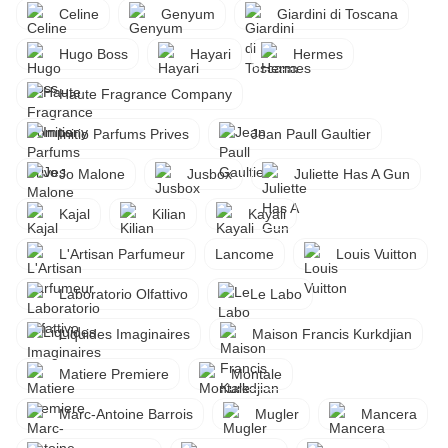
Celine
Genyum
Giardini di Toscana
Hugo Boss
Hayari
Hermes
Haute Fragrance Company
Initio Parfums Prives
Jean Paull Gaultier
Jo Malone
Jusbox
Juliette Has A Gun
Kajal
Kilian
Kayali
L'Artisan Parfumeur
Lancome
Louis Vuitton
Laboratorio Olfattivo
Le Labo
Liquides Imaginaires
Maison Francis Kurkdjian
Matiere Premiere
Montale
Marc-Antoine Barrois
Mugler
Mancera