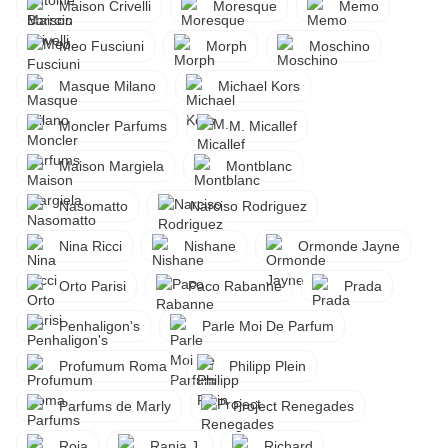
Maison Crivelli
Moresque
Memo
Meo Fusciuni
Morph
Moschino
Masque Milano
Michael Kors
Moncler Parfums
M. Micallef
Maison Margiela
Montblanc
Nasomatto
Narciso Rodriguez
Nina Ricci
Nishane
Ormonde Jayne
Orto Parisi
Paco Rabanne
Prada
Penhaligon's
Parle Moi De Parfum
Profumum Roma
Philipp Plein
Parfums de Marly
Project Renegades
Roja
Rania J.
Richard