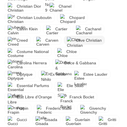
Christian Dior
Chanel
Christian Louboutin
Chopard
Calvin Klein
Cartier
Cacharel
Creed
Carven
Clive Christian
Costume National
Chloe
Carolina Herrera
Dolce & Gabbana
Diptyque
Ex Nihilo
Estee Lauder
Essential Parfums
Elie Saab
Etat Libre d'Orange
Franck Boclet
Frapin
Frederic Malle
Givenchy
Gucci
Gisada
Guerlain
Gritti