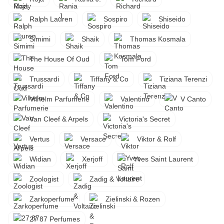
Ralph Lauren
Sospiro
Shiseido
Simimi
Shaik
Thomas Kosmala
The House Of Oud
Tom Ford
Trussardi
Tiffany & Co
Tiziana Terenzi
Vilhelm Parfumerie
Valentino
V Canto
Van Cleef & Arpels
Victoria's Secret
Vertus
Versace
Viktor & Rolf
Widian
Xerjoff
Yves Saint Laurent
Zoologist
Zadig & Voltaire
Zarkoperfume
Zielinski & Rozen
27 87 Perfumes