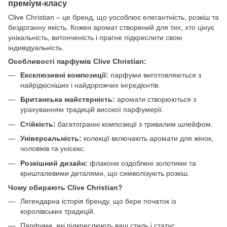
преміум-класу
Clive Christian – це бренд, що уособлює елегантність, розкіш та
бездоганну якість. Кожен аромат створений для тих, хто цінує
унікальність, витонченість і прагне підкреслити свою
індивідуальність.
Особливості парфумів Clive Christian:
Ексклюзивні композиції:
парфуми виготовляються з
найрідкісніших і найдорожчих інгредієнтів.
Британська майстерність:
аромати створюються з
урахуванням традицій високої парфумерії.
Стійкість:
багатогранні композиції з тривалим шлейфом.
Універсальність:
колекції включають аромати для жінок,
чоловіків та унісекс.
Розкішний дизайн:
флакони оздоблені золотими та
кришталевими деталями, що символізують розкіш.
Чому обирають Clive Christian?
Легендарна історія бренду, що бере початок із
королівських традицій.
Парфуми, які підкреслюють ваш стиль і статус.