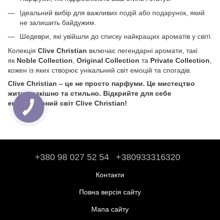
Ідеальний вибір для важливих подій або подарунок, який
не залишить байдужим.
Шедеври, які увійшли до списку найкращих ароматів у світі.
Колекція
Clive Christian
включає легендарні аромати, такі
як
Noble Collection
,
Original Collection
та
Private Collection
,
кожен із яких створює унікальний світ емоцій та спогадів.
Clive Christian – це не просто парфуми. Це мистецтво
жити розкішно та стильно. Відкрийте для себе
ексклюзивний світ Clive Christian!
+380 98 027 52 54
+380933316320
Контакти
Повна версія сайту
Мапа сайту