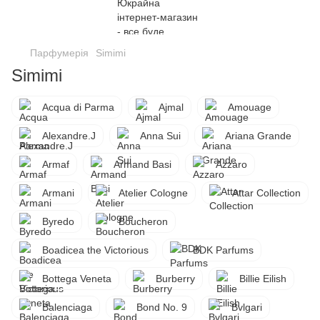
Парфумерія
Simimi
Simimi
Acqua di Parma
Ajmal
Amouage
Alexandre.J
Anna Sui
Ariana Grande
Armaf
Armand Basi
Azzaro
Armani
Atelier Cologne
Attar Collection
Byredo
Boucheron
Boadicea the Victorious
BDK Parfums
Bottega Veneta
Burberry
Billie Eilish
Balenciaga
Bond No. 9
Bvlgari