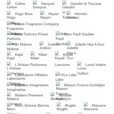
Celine
Genyum
Giardini di Toscana
Hugo Boss
Hayari
Hermes
Haute Fragrance Company
Initio Parfums Prives
Jean Paull Gaultier
Jo Malone
Jusbox
Juliette Has A Gun
Kajal
Kilian
Kayali
L'Artisan Parfumeur
Lancome
Louis Vuitton
Laboratorio Olfattivo
Le Labo
Liquides Imaginaires
Maison Francis Kurkdjian
Matiere Premiere
Montale
Marc-Antoine Barrois
Mugler
Mancera