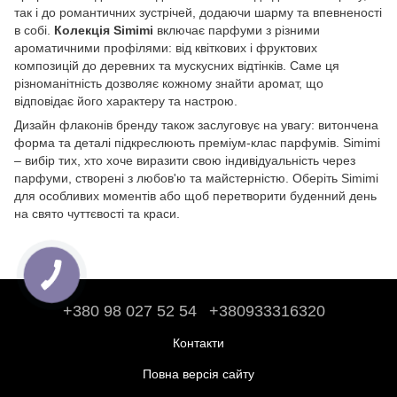
так і до романтичних зустрічей, додаючи шарму та впевненості
в собі.
Колекція Simimi
включає парфуми з різними
ароматичними профілями: від квіткових і фруктових
композицій до деревних та мускусних відтінків. Саме ця
різноманітність дозволяє кожному знайти аромат, що
відповідає його характеру та настрою.
Дизайн флаконів бренду також заслуговує на увагу: витончена
форма та деталі підкреслюють преміум-клас парфумів. Simimi
– вибір тих, хто хоче виразити свою індивідуальність через
парфуми, створені з любов'ю та майстерністю. Оберіть Simimi
для особливих моментів або щоб перетворити буденний день
на свято чуттєвості та краси.
+380 98 027 52 54
+380933316320
Контакти
Повна версія сайту