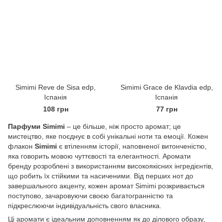
Simimi Reve de Sisa edp,
Simimi Grace de Klavdia edp,
Іспанія
Іспанія
108 грн
77 грн
Парфуми Simimi
– це більше, ніж просто аромат; це
мистецтво, яке поєднує в собі унікальні ноти та емоції. Кожен
флакон
Simimi
є втіленням історії, наповненої витонченістю,
яка говорить мовою чуттєвості та елегантності. Аромати
бренду розроблені з використанням високоякісних інгредієнтів,
що робить їх стійкими та насиченими. Від перших нот до
завершального акценту, кожен аромат Simimi розкривається
поступово, зачаровуючи своєю багатогранністю та
підкреслюючи індивідуальність свого власника.
Ці аромати є ідеальним доповненням як до ділового образу,