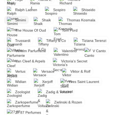
Ralph Lauren
Sospiro
Shiseido
Simimi
Shaik
Thomas Kosmala
The House Of Oud
Tom Ford
Trussardi
Tiffany & Co
Tiziana Terenzi
Vilhelm Parfumerie
Valentino
V Canto
Van Cleef & Arpels
Victoria's Secret
Vertus
Versace
Viktor & Rolf
Widian
Xerjoff
Yves Saint Laurent
Zoologist
Zadig & Voltaire
Zarkoperfume
Zielinski & Rozen
27 87 Perfumes