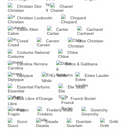
Christian Dior
Chanel
Christian Louboutin
Chopard
Calvin Klein
Cartier
Cacharel
Creed
Carven
Clive Christian
Costume National
Chloe
Carolina Herrera
Dolce & Gabbana
Diptyque
Ex Nihilo
Estee Lauder
Essential Parfums
Elie Saab
Etat Libre d'Orange
Franck Boclet
Frapin
Frederic Malle
Givenchy
Gucci
Gisada
Guerlain
Gritti