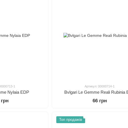
00000713-1
Артикул: 00000714-1
mme Nylaia EDP
Bvlgari Le Gemme Reali Rubinia
 грн
66 грн
Топ продажів