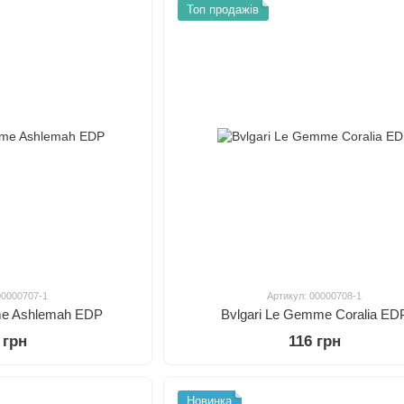
Топ продажів
00000707-1
Артикул: 00000708-1
me Ashlemah EDP
Bvlgari Le Gemme Coralia ED
 грн
116 грн
Новинка