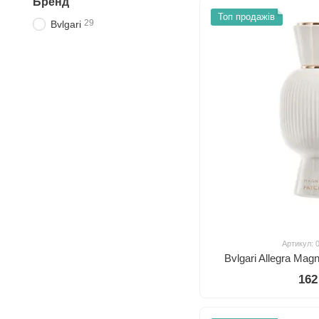
Бренд
Топ продажів
29
Bvlgari
Артикул: 
Bvlgari Allegra Mag
162