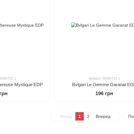
00000722-1
Артикул: 00000723-1
ubereuse Mystique EDP
Bvlgari Le Gemme Garanat E
 грн
196 грн
Назад
1
2
Вперед
По