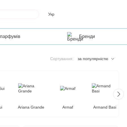
Укр
 парфумів
Бренди
Сортування:
за популярністю
ui
Ariana Grande
Armaf
Armand Basi