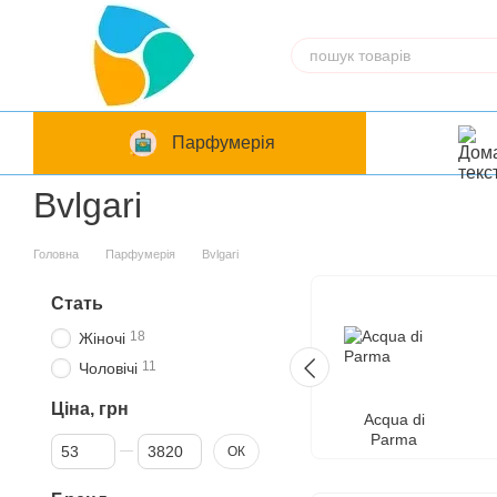
Перейти до основного контенту
Парфумерія
Bvlgari
Головна
Парфумерія
Bvlgari
Стать
18
Жіночі
11
Чоловічі
Ціна, грн
Acqua di
Parma
Від Ціна, грн
До Ціна, грн
ОК