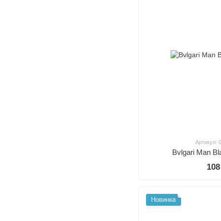
Артикул: 
Bvlgari Man B
108
Новинка