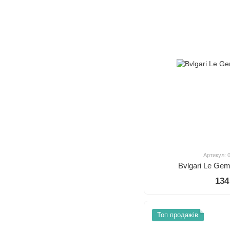
Артикул: 
Bvlgari Le Ge
134
Топ продажів