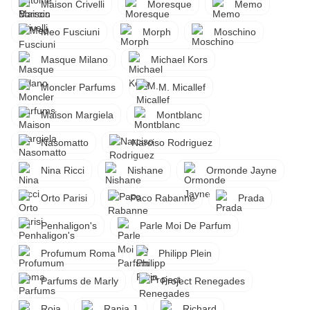
Maison Crivelli
Moresque
Memo
Meo Fusciuni
Morph
Moschino
Masque Milano
Michael Kors
Moncler Parfums
M. Micallef
Maison Margiela
Montblanc
Nasomatto
Narciso Rodriguez
Nina Ricci
Nishane
Ormonde Jayne
Orto Parisi
Paco Rabanne
Prada
Penhaligon's
Parle Moi De Parfum
Profumum Roma
Philipp Plein
Parfums de Marly
Project Renegades
Roja
Rania J.
Richard