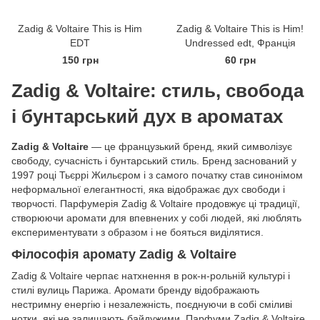
Zadig & Voltaire This is Him
Zadig & Voltaire This is Him!
EDT
Undressed edt, Франція
150 грн
60 грн
Zadig & Voltaire: стиль, свобода
і бунтарський дух в ароматах
Zadig & Voltaire
— це французький бренд, який символізує
свободу, сучасність і бунтарський стиль. Бренд заснований у
1997 році Тьєррі Жильєром і з самого початку став синонімом
неформальної елегантності, яка відображає дух свободи і
творчості. Парфумерія Zadig & Voltaire продовжує ці традиції,
створюючи аромати для впевнених у собі людей, які люблять
експериментувати з образом і не бояться виділятися.
Філософія аромату Zadig & Voltaire
Zadig & Voltaire черпає натхнення в рок-н-рольній культурі і
стилі вулиць Парижа. Аромати бренду відображають
нестримну енергію і незалежність, поєднуючи в собі сміливі
нотки, які не залишають байдужими. Парфуми Zadig & Voltaire