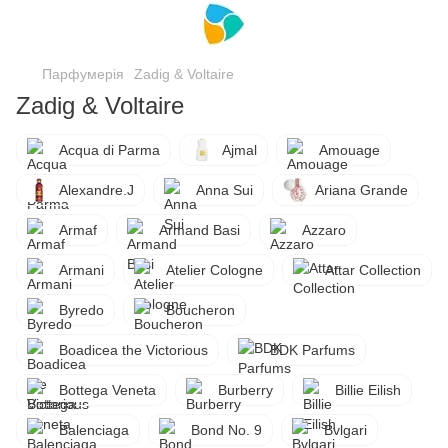
Парфумерія
Zadig & Voltaire
Zadig & Voltaire
Acqua di Parma
Ajmal
Amouage
Alexandre.J
Anna Sui
Ariana Grande
Armaf
Armand Basi
Azzaro
Armani
Atelier Cologne
Attar Collection
Byredo
Boucheron
Boadicea the Victorious
BDK Parfums
Bottega Veneta
Burberry
Billie Eilish
Balenciaga
Bond No. 9
Bvlgari