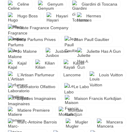
Celine
Genyum
Giardini di Toscana
Hugo Boss
Hayari
Hermes
Haute Fragrance Company
Initio Parfums Prives
Jean Paull Gaultier
Jo Malone
Jusbox
Juliette Has A Gun
Kajal
Kilian
Kayali
L'Artisan Parfumeur
Lancome
Louis Vuitton
Laboratorio Olfattivo
Le Labo
Liquides Imaginaires
Maison Francis Kurkdjian
Matiere Premiere
Montale
Marc-Antoine Barrois
Mugler
Mancera