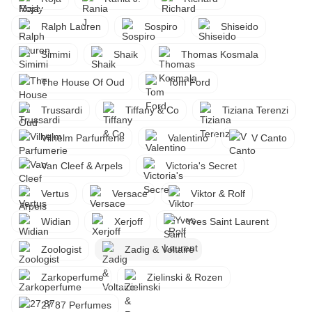
Ralph Lauren
Sospiro
Shiseido
Simimi
Shaik
Thomas Kosmala
The House Of Oud
Tom Ford
Trussardi
Tiffany & Co
Tiziana Terenzi
Vilhelm Parfumerie
Valentino
V Canto
Van Cleef & Arpels
Victoria's Secret
Vertus
Versace
Viktor & Rolf
Widian
Xerjoff
Yves Saint Laurent
Zoologist
Zadig & Voltaire
Zarkoperfume
Zielinski & Rozen
27 87 Perfumes