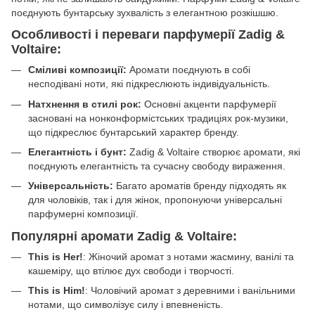
поєднують бунтарську зухвалість з елегантною розкішшю.
Особливості і переваги парфумерії Zadig &
Voltaire:
Сміливі композиції:
Аромати поєднують в собі
несподівані ноти, які підкреслюють індивідуальність.
Натхнення в стилі рок:
Основні акценти парфумерії
засновані на нонконформістських традиціях рок-музики,
що підкреслює бунтарський характер бренду.
Елегантність і бунт:
Zadig & Voltaire створює аромати, які
поєднують елегантність та сучасну свободу вираження.
Універсальність:
Багато ароматів бренду підходять як
для чоловіків, так і для жінок, пропонуючи універсальні
парфумерні композиції.
Популярні аромати Zadig & Voltaire:
This is Her!
: Жіночий аромат з нотами жасмину, ванілі та
кашеміру, що втілює дух свободи і творчості.
This is Him!
: Чоловічий аромат з деревними і ванільними
нотами, що символізує силу і впевненість.