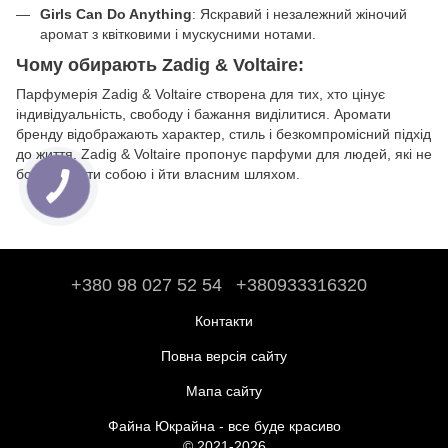
Girls Can Do Anything
: Яскравий і незалежний жіночий
аромат з квітковими і мускусними нотами.
Чому обирають Zadig & Voltaire:
Парфумерія Zadig & Voltaire створена для тих, хто цінує
індивідуальність, свободу і бажання виділитися. Аромати
бренду відображають характер, стиль і безкомпромісний підхід
до життя. Zadig & Voltaire пропонує парфуми для людей, які не
бояться бути собою і йти власним шляхом.
+380 98 027 52 54
+380933316320
Контакти
Повна версія сайту
Мапа сайту
Файна Юкрайна - все буде красиво
© 2021-2026