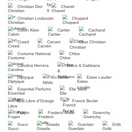
Christian Dior
Chanel
Christian Louboutin
Chopard
Calvin Klein
Cartier
Cacharel
Creed
Carven
Clive Christian
Costume National
Chloe
Carolina Herrera
Dolce & Gabbana
Diptyque
Ex Nihilo
Estee Lauder
Essential Parfums
Elie Saab
Etat Libre d'Orange
Franck Boclet
Frapin
Frederic Malle
Givenchy
Gucci
Gisada
Guerlain
Gritti