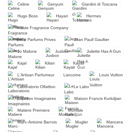
Celine
Genyum
Giardini di Toscana
Hugo Boss
Hayari
Hermes
Haute Fragrance Company
Initio Parfums Prives
Jean Paull Gaultier
Jo Malone
Jusbox
Juliette Has A Gun
Kajal
Kilian
Kayali
L'Artisan Parfumeur
Lancome
Louis Vuitton
Laboratorio Olfattivo
Le Labo
Liquides Imaginaires
Maison Francis Kurkdjian
Matiere Premiere
Montale
Marc-Antoine Barrois
Mugler
Mancera