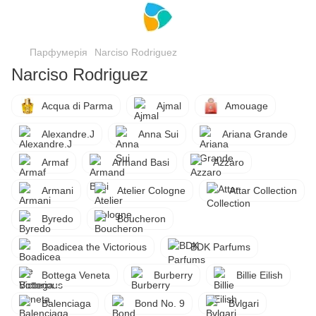
Парфумерія
Narciso Rodriguez
Narciso Rodriguez
Acqua di Parma
Ajmal
Amouage
Alexandre.J
Anna Sui
Ariana Grande
Armaf
Armand Basi
Azzaro
Armani
Atelier Cologne
Attar Collection
Byredo
Boucheron
Boadicea the Victorious
BDK Parfums
Bottega Veneta
Burberry
Billie Eilish
Balenciaga
Bond No. 9
Bvlgari