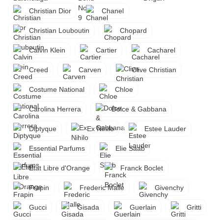
Christian Dior
Chanel
Christian Louboutin
Chopard
Calvin Klein
Cartier
Cacharel
Creed
Carven
Clive Christian
Costume National
Chloe
Carolina Herrera
Dolce & Gabbana
Diptyque
Ex Nihilo
Estee Lauder
Essential Parfums
Elie Saab
Etat Libre d'Orange
Franck Boclet
Frapin
Frederic Malle
Givenchy
Gucci
Gisada
Guerlain
Gritti