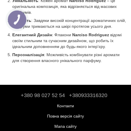
Унікальність
: Кожен аромат
Narciso Rodriguez
– це
оригінальна композиція, яка відрізняється від масових
парфумів.
Стійкість
: Завдяки високій концентрації ароматичних олій,
парфуми тримаються на шкірі протягом усього дня.
Елегантний Дизайн
: Флакони
Narciso Rodriguez
відомі
своїм стильним та сучасним дизайном, що робить їх
ідеальним доповненням до будь-якого інтер'єру.
Персоналізація
: Можливість комбінувати різні аромати
для створення власного унікального парфуму.
+380 98 027 52 54
+380933316320
Контакти
Повна версія сайту
Мапа сайту