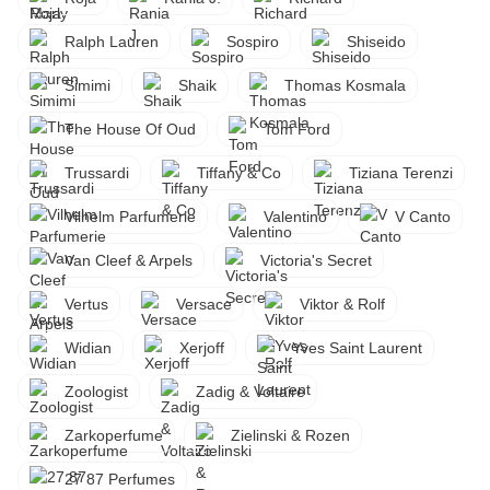
Ralph Lauren
Sospiro
Shiseido
Simimi
Shaik
Thomas Kosmala
The House Of Oud
Tom Ford
Trussardi
Tiffany & Co
Tiziana Terenzi
Vilhelm Parfumerie
Valentino
V Canto
Van Cleef & Arpels
Victoria's Secret
Vertus
Versace
Viktor & Rolf
Widian
Xerjoff
Yves Saint Laurent
Zoologist
Zadig & Voltaire
Zarkoperfume
Zielinski & Rozen
27 87 Perfumes