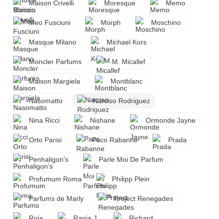
Maison Crivelli
Moresque
Memo
Meo Fusciuni
Morph
Moschino
Masque Milano
Michael Kors
Moncler Parfums
M. Micallef
Maison Margiela
Montblanc
Nasomatto
Narciso Rodriguez
Nina Ricci
Nishane
Ormonde Jayne
Orto Parisi
Paco Rabanne
Prada
Penhaligon's
Parle Moi De Parfum
Profumum Roma
Philipp Plein
Parfums de Marly
Project Renegades
Roja
Rania J.
Richard