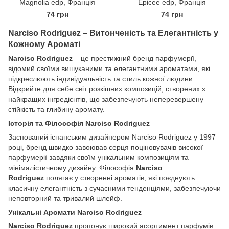
Magnolia edp, Франція
Epicee edp, Франція
74 грн
74 грн
Narciso Rodriguez – Витонченість та Елегантність у
Кожному Ароматі
Narciso Rodriguez
– це престижний бренд парфумерії,
відомий своїми вишуканими та елегантними ароматами, які
підкреслюють індивідуальність та стиль кожної людини.
Відкрийте для себе світ розкішних композицій, створених з
найкращих інгредієнтів, що забезпечують неперевершену
стійкість та глибину аромату.
Історія та Філософія Narciso Rodriguez
Заснований іспанським дизайнером Narciso Rodriguez у 1997
році, бренд швидко завоював серця поціновувачів високої
парфумерії завдяки своїм унікальним композиціям та
мінімалістичному дизайну. Філософія
Narciso
Rodriguez
полягає у створенні ароматів, які поєднують
класичну елегантність з сучасними тенденціями, забезпечуючи
неповторний та тривалий шлейф.
Унікальні Аромати Narciso Rodriguez
Narciso Rodriguez
пропонує широкий асортимент парфумів