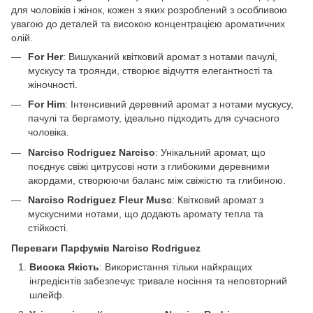
для чоловіків і жінок, кожен з яких розроблений з особливою
увагою до деталей та високою концентрацією ароматичних
олій.
For Her
: Вишуканий квітковий аромат з нотами пачулі,
мускусу та троянди, створює відчуття елегантності та
жіночності.
For Him
: Інтенсивний деревний аромат з нотами мускусу,
пачулі та бергамоту, ідеально підходить для сучасного
чоловіка.
Narciso Rodriguez Narciso
: Унікальний аромат, що
поєднує свіжі цитрусові ноти з глибокими деревними
акордами, створюючи баланс між свіжістю та глибиною.
Narciso Rodriguez Fleur Musc
: Квітковий аромат з
мускусними нотами, що додають аромату тепла та
стійкості.
Переваги Парфумів Narciso Rodriguez
Висока Якість
: Використання тільки найкращих
інгредієнтів забезпечує тривале носіння та неповторний
шлейф.