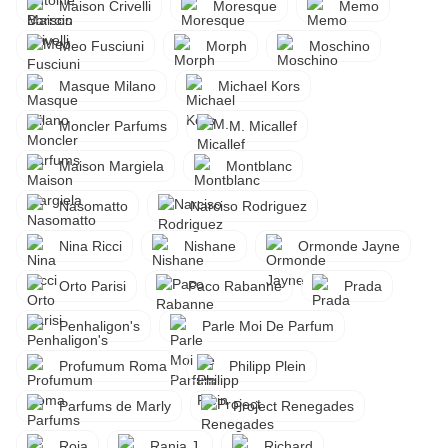
Maison Crivelli
Moresque
Memo
Meo Fusciuni
Morph
Moschino
Masque Milano
Michael Kors
Moncler Parfums
M. Micallef
Maison Margiela
Montblanc
Nasomatto
Narciso Rodriguez
Nina Ricci
Nishane
Ormonde Jayne
Orto Parisi
Paco Rabanne
Prada
Penhaligon's
Parle Moi De Parfum
Profumum Roma
Philipp Plein
Parfums de Marly
Project Renegades
Roja
Rania J.
Richard