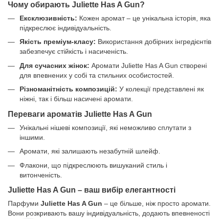
Чому обирають Juliette Has A Gun?
Ексклюзивність:
Кожен аромат – це унікальна історія, яка
підкреслює індивідуальність.
Якість преміум-класу:
Використання добірних інгредієнтів
забезпечує стійкість і насиченість.
Для сучасних жінок:
Аромати Juliette Has A Gun створені
для впевнених у собі та стильних особистостей.
Різноманітність композицій:
У колекції представлені як
ніжні, так і більш насичені аромати.
Переваги ароматів Juliette Has A Gun
Унікальні нішеві композиції, які неможливо сплутати з
іншими.
Аромати, які залишають незабутній шлейф.
Флакони, що підкреслюють вишуканий стиль і
витонченість.
Juliette Has A Gun – ваш вибір елегантності
Парфуми
Juliette Has A Gun
– це більше, ніж просто аромати.
Вони розкривають вашу індивідуальність, додають впевненості