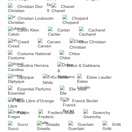
Christian Dior
Chanel
Christian Louboutin
Chopard
Calvin Klein
Cartier
Cacharel
Creed
Carven
Clive Christian
Costume National
Chloe
Carolina Herrera
Dolce & Gabbana
Diptyque
Ex Nihilo
Estee Lauder
Essential Parfums
Elie Saab
Etat Libre d'Orange
Franck Boclet
Frapin
Frederic Malle
Givenchy
Gucci
Gisada
Guerlain
Gritti