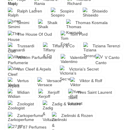
Ralph Lauren
Sospiro
Shiseido
Simimi
Shaik
Thomas Kosmala
The House Of Oud
Tom Ford
Trussardi
Tiffany & Co
Tiziana Terenzi
Vilhelm Parfumerie
Valentino
V Canto
Van Cleef & Arpels
Victoria's Secret
Vertus
Versace
Viktor & Rolf
Widian
Xerjoff
Yves Saint Laurent
Zoologist
Zadig & Voltaire
Zarkoperfume
Zielinski & Rozen
27 87 Perfumes