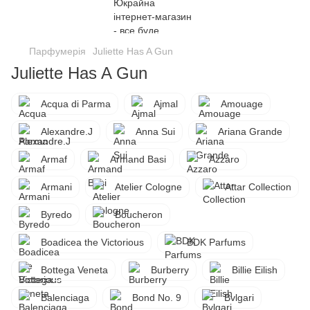
Парфумерія
Juliette Has A Gun
Juliette Has A Gun
Acqua di Parma
Ajmal
Amouage
Alexandre.J
Anna Sui
Ariana Grande
Armaf
Armand Basi
Azzaro
Armani
Atelier Cologne
Attar Collection
Byredo
Boucheron
Boadicea the Victorious
BDK Parfums
Bottega Veneta
Burberry
Billie Eilish
Balenciaga
Bond No. 9
Bvlgari