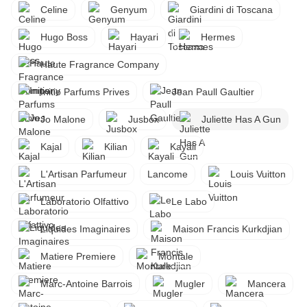
Celine
Genyum
Giardini di Toscana
Hugo Boss
Hayari
Hermes
Haute Fragrance Company
Initio Parfums Prives
Jean Paull Gaultier
Jo Malone
Jusbox
Juliette Has A Gun
Kajal
Kilian
Kayali
L'Artisan Parfumeur
Lancome
Louis Vuitton
Laboratorio Olfattivo
Le Labo
Liquides Imaginaires
Maison Francis Kurkdjian
Matiere Premiere
Montale
Marc-Antoine Barrois
Mugler
Mancera