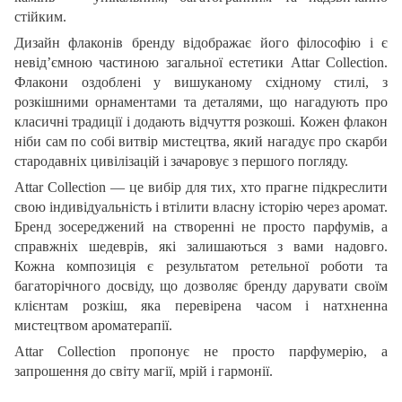
стійким.
Дизайн флаконів бренду відображає його філософію і є
невід’ємною частиною загальної естетики Attar Collection.
Флакони оздоблені у вишуканому східному стилі, з
розкішними орнаментами та деталями, що нагадують про
класичні традиції і додають відчуття розкоші. Кожен флакон
ніби сам по собі витвір мистецтва, який нагадує про скарби
стародавніх цивілізацій і зачаровує з першого погляду.
Attar Collection — це вибір для тих, хто прагне підкреслити
свою індивідуальність і втілити власну історію через аромат.
Бренд зосереджений на створенні не просто парфумів, а
справжніх шедеврів, які залишаються з вами надовго.
Кожна композиція є результатом ретельної роботи та
багаторічного досвіду, що дозволяє бренду дарувати своїм
клієнтам розкіш, яка перевірена часом і натхненна
мистецтвом ароматерапії.
Attar Collection пропонує не просто парфумерію, а
запрошення до світу магії, мрій і гармонії.