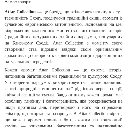
Немає товарів
Attar Collection
— це бренд, що втілює автентичну красу і
таємничість Сходу, поєднуючи традиційні східні аромати із
сучасною європейською витонченістю. Заснований на ідеї
відродження класичного мистецтва виготовлення аттарів
(традиційних натуральних олійних парфумів, популярних
на Близькому Сході), Attar Collection з моменту свого
створення став відомим завдяки своїм оригінальним
ароматам, що створюють чарівні композиції з дорогоцінних
натуральних інгредієнтів.
Кожен аромат Attar Collection — це окрема історія,
натхненна багатовіковими традиціями та культурою Сходу.
У створенні парфумів використовуються лише найвищої
якості природні компоненти: олії рідкісних дерев, спеції,
квіткові есенції та смоли. Завдяки цьому кожен аромат має
особливу глибину і багатогранність, яка розкривається на
шкірі протягом дня, перетворюючи його на справжній
еліксир, що огортає та зачаровує. В Attar Collection вірять,
що кожен аромат повинен бути схожим на коштовний
камінь — унікальним, багатогранним та надзвичайно