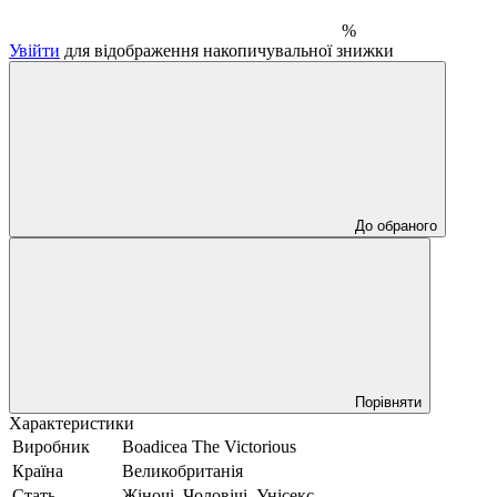
%
Увійти
для відображення накопичувальної знижки
До обраного
Порівняти
Характеристики
Виробник
Boadicea The Victorious
Країна
Великобританія
Стать
Жіночі, Чоловічі, Унісекс