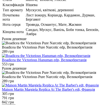
Класифікація
Нішева
Тип аромату
Мускусні, квіткові, деревинні
Початкова
Лист інжиру, Коріандр, Кардамон, Дурман,
нота
Бергамот
Нота серця
Троянда, Османтус, Мате, Жасмин
Сандал, Мускус, Ваніль, Боби тонка, Бензоїн,
Кінцева нота
Амбра
Разом дешевше
Boadicea the Victorious Pure Narcotic edp, Великобританія
289 грн
Boadicea the Victorious Hanuman edp, Великобританія
553 грн
Разом дешевше
Boadicea the Victorious Pure Narcotic edp, Великобританія
289 грн
Maison Martin Margiela Replica At The Barber's edt, Франція
305 грн
791 грн
842 грн