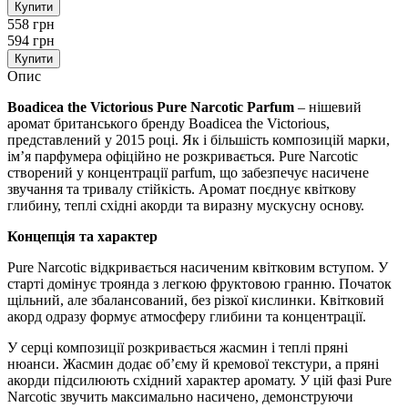
Купити
558 грн
594 грн
Купити
Опис
Boadicea the Victorious Pure Narcotic Parfum
– нішевий
аромат британського бренду Boadicea the Victorious,
представлений у 2015 році. Як і більшість композицій марки,
ім’я парфумера офіційно не розкривається. Pure Narcotic
створений у концентрації parfum, що забезпечує насичене
звучання та тривалу стійкість. Аромат поєднує квіткову
глибину, теплі східні акорди та виразну мускусну основу.
Концепція та характер
Pure Narcotic відкривається насиченим квітковим вступом. У
старті домінує троянда з легкою фруктовою гранню. Початок
щільний, але збалансований, без різкої кислинки. Квітковий
акорд одразу формує атмосферу глибини та концентрації.
У серці композиції розкривається жасмин і теплі пряні
нюанси. Жасмин додає об’єму й кремової текстури, а пряні
акорди підсилюють східний характер аромату. У цій фазі Pure
Narcotic звучить максимально насичено, демонструючи