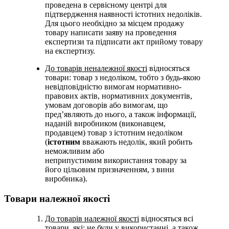
проведена в сервісному центрі для
підтвердження наявності істотних недоліків.
Для цього необхідно за місцем продажу
товару написати заяву на проведення
експертизи та підписати акт прийому товару
на експертизу.
До товарів неналежної якості
відносяться
товари: товар з недоліком, тобто з будь-якою
невідповідністю вимогам нормативно-
правових актів, нормативних документів,
умовам договорів або вимогам, що
пред’являють до нього, а також інформації,
наданій виробником (виконавцем,
продавцем) товар з істотним недоліком
(
істотним
вважають недолік, який робить
неможливим або
неприпустимим використання товару за
його цільовим призначенням, з вини
виробника).
Товари належної якості
До товарів належної якості
відносяться всі
товари, які: не були у використанні, а також