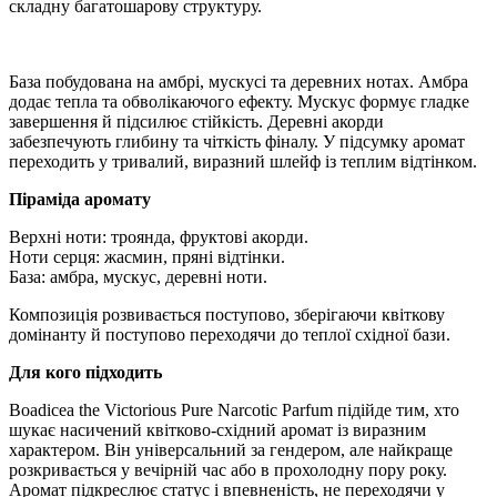
складну багатошарову структуру.
База побудована на амбрі, мускусі та деревних нотах. Амбра
додає тепла та обволікаючого ефекту. Мускус формує гладке
завершення й підсилює стійкість. Деревні акорди
забезпечують глибину та чіткість фіналу. У підсумку аромат
переходить у тривалий, виразний шлейф із теплим відтінком.
Піраміда аромату
Верхні ноти: троянда, фруктові акорди.
Ноти серця: жасмин, пряні відтінки.
База: амбра, мускус, деревні ноти.
Композиція розвивається поступово, зберігаючи квіткову
домінанту й поступово переходячи до теплої східної бази.
Для кого підходить
Boadicea the Victorious Pure Narcotic Parfum підійде тим, хто
шукає насичений квітково-східний аромат із виразним
характером. Він універсальний за гендером, але найкраще
розкривається у вечірній час або в прохолодну пору року.
Аромат підкреслює статус і впевненість, не переходячи у