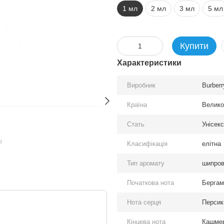
1 мл
2 мл
3 мл
5 мл
Купити
Характеристики
Виробник
Burberr
Країна
Велико
Стать
Унісекс
ю
Класифікація
елітна
Тип аромату
шипрові
Початкова нота
Бергам
Нота серця
Персик
Кінцева нота
Кашмер