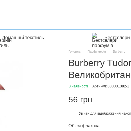
Домашній текстиль
Бестселери
Головна
Парфумерія
Burberry
Burberry Tudo
Великобритан
В наявності
Артикул: 000001382-1
56 грн
Увійти
для відображення накоп
%
Об'єм флакона