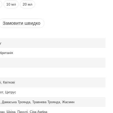
10 мл
20 мл
Замовити швидко
y
британія
, Квіткові
от, Цитрус
, Дамаська Троянда, Травнева Троянда, Жасмин
ан, Шкіра, Пачулі, Сіра Амбра