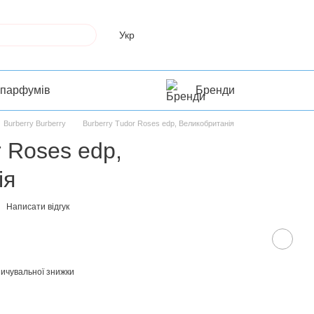
Укр
 парфумів
Бренди
Burberry Burberry
Burberry Tudor Roses edp, Великобританія
r Roses edp,
ія
Написати відгук
ичувальної знижки