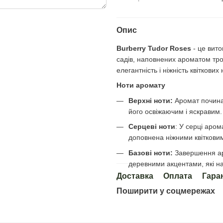
Опис
Burberry Tudor Roses
- це вито
садів, наповнених ароматом тро
елегантність і ніжність квітков
Ноти аромату
Верхні ноти:
Аромат починає
його освіжаючим і яскравим.
Серцеві ноти
: У серці аром
доповнена ніжними квіткови
Базові ноти:
Завершення аро
деревними акцентами, які на
Доставка
Оплата
Гара
Поширити у соцмережах