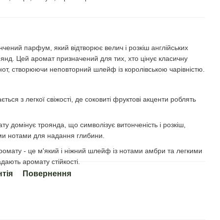
нчений парфум, який відтворює велич і розкіш англійських
янд. Цей аромат призначений для тих, хто цінує класичну
их нот, створюючи неповторний шлейф із королівською чарівністю.
ться з легкої свіжості, де соковиті фруктові акценти роблять
ату домінує троянда, що символізує витонченість і розкіш,
ми нотами для надання глибини.
мату - це м'який і ніжний шлейф із нотами амбри та легкими
дають аромату стійкості.
нтія
Повернення