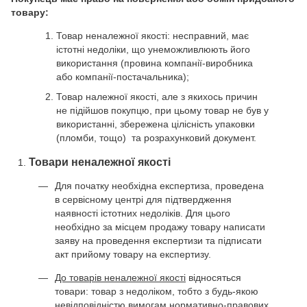
товару:
Товар неналежної якості: несправний, має
істотні недоліки, що унеможливлюють його
використання (провина компанії-виробника
або компанії-постачальника);
Товар належної якості, але з якихось причин
не підійшов покупцю, при цьому товар не був у
використанні, збережена цілісність упаковки
(пломби, тощо) та розрахунковий документ.
Товари неналежної якості
Для початку необхідна експертиза, проведена
в сервісному центрі для підтвердження
наявності істотних недоліків. Для цього
необхідно за місцем продажу товару написати
заяву на проведення експертизи та підписати
акт прийому товару на експертизу.
До товарів неналежної якості
відносяться
товари: товар з недоліком, тобто з будь-якою
невідповідністю вимогам нормативно-правових