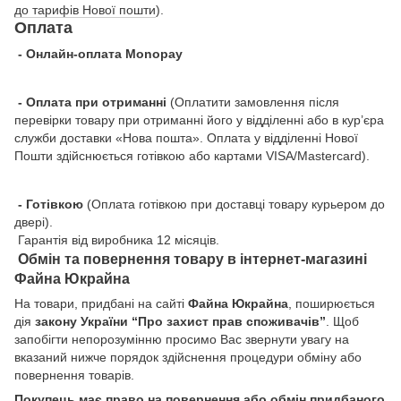
до тарифів Нової пошти
).
Оплата
- Онлайн-оплата Monopay
- Оплата при отриманні
(Оплатити замовлення після
перевірки товару при отриманні його у відділенні або в кур’єра
служби доставки «Нова пошта». Оплата у відділенні Нової
Пошти здійснюється готівкою або картами VISA/Mastercard).
- Готівкою
(Оплата готівкою при доставці товару курьером до
двері).
Гарантія від виробника 12 місяців.
Обмін та повернення товару в інтернет-магазині
Файна Юкрайна
На товари, придбані на сайті
Файна Юкрайна
, поширюється
дія
закону України “Про захист прав споживачів”
. Щоб
запобігти непорозумінню просимо Вас звернути увагу на
вказаний нижче порядок здійснення процедури обміну або
повернення товарів.
Покупець має право на повернення або обмін придбаного