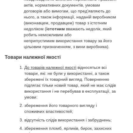
актів, нормативних документів, умовам
договорів або вимогам, що пред’являють до
нього, а також інформації, наданій виробником
(виконавцем, продавцем) товар з істотним
недоліком (
істотним
вважають недолік, який
робить неможливим або
неприпустимим використання товару за його
цільовим призначенням, з вини виробника).
Товари належної якості
До товарів належної якості
відносяться всі
товари, які: не були у використанні, а також
збережені їх товарний вигляд. Поверненню
підлягає тільки новий товар, який не має слідів
використання і не перебував в експлуатації, за
умови:
збереження його товарного вигляду і
споживчих властивостей;
відсутність слідів використання і забруднень;
збереження пломб, ярликів, бирок, захисних