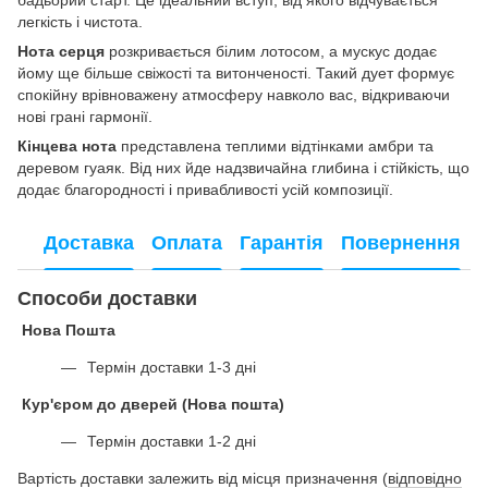
легкість і чистота.
Нота серця
розкривається білим лотосом, а мускус додає
йому ще більше свіжості та витонченості. Такий дует формує
спокійну врівноважену атмосферу навколо вас, відкриваючи
нові грані гармонії.
Кінцева нота
представлена теплими відтінками амбри та
деревом гуаяк. Від них йде надзвичайна глибина і стійкість, що
додає благородності і привабливості усій композиції.
Доставка
Оплата
Гарантія
Повернення
Способи доставки
Нова Пошта
Термін доставки 1-3 дні
Кур'єром до дверей (Нова пошта)
Термін доставки 1-2 дні
Вартість доставки залежить від місця призначення (
відповідно