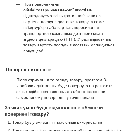
При поверненні чи
обміні товару
неналежної
якості ми
відшкодовуємо всі витрати, пов'язаних із
вартістю послуг з доставки товару, а саме:
виїзд кур'єра або вартість пересилання
транспортною компанією до іншого міста,
згідно з декларацією (ТТН). У разі відмови від
товару вартість послуги з доставки оплачується
покупцем!
Повернення коштів
Після отримання та огляду товару, протягом 3-
х робочих днів кошти буде повернуто на реквізити
з яких здійснювалася оплата або готівкою при
самостійному поверненні у точці видачи
За яких умов буде відмовлено в обміні чи
повернені товару?
Товар був у вживанні і має слідів використання;
Товар не повністю укомплектований і порушена цілісність