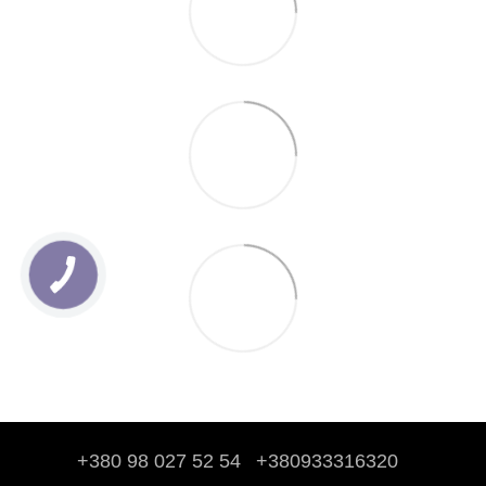
+380 98 027 52 54
+380933316320