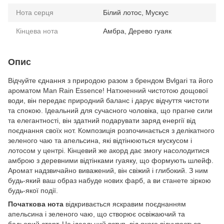
Нота серця
Білий лотос, Мускус
Кінцева нота
Амбра, Дерево гуаяк
Опис
Відчуйте єднання з природою разом з брендом Bvlgari та його
ароматом Man Rain Essence! Натхненний чистотою дощової
води, він передає природний баланс і дарує відчуття чистоти
та спокою. Ідеальний для сучасного чоловіка, що прагне сили
та елегантності, він здатний подарувати заряд енергії від
поєднання своїх нот. Композиція розпочинається з делікатного
зеленого чаю та апельсина, які відтінюються мускусом і
лотосом у центрі. Кінцевий же акорд дає змогу насолодитися
амброю з деревними відтінками гуаяку, що формують шлейф.
Аромат надзвичайно виважений, він свіжий і глибокий. З ним
будь-який ваш образ набуде нових фарб, а ви станете зіркою
будь-якої події.
Початкова нота
відкривається яскравим поєднанням
апельсина і зеленого чаю, що створює освіжаючий та
бадьорий старт. Це ідеальний вступ, від якого відчувається