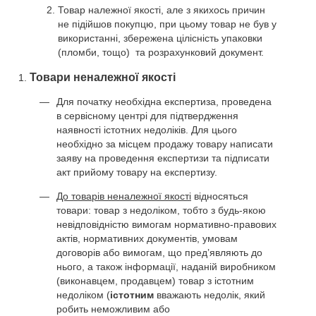
Товар належної якості, але з якихось причин
не підійшов покупцю, при цьому товар не був у
використанні, збережена цілісність упаковки
(пломби, тощо) та розрахунковий документ.
Товари неналежної якості
Для початку необхідна експертиза, проведена
в сервісному центрі для підтвердження
наявності істотних недоліків. Для цього
необхідно за місцем продажу товару написати
заяву на проведення експертизи та підписати
акт прийому товару на експертизу.
До товарів неналежної якості
відносяться
товари: товар з недоліком, тобто з будь-якою
невідповідністю вимогам нормативно-правових
актів, нормативних документів, умовам
договорів або вимогам, що пред’являють до
нього, а також інформації, наданій виробником
(виконавцем, продавцем) товар з істотним
недоліком (
істотним
вважають недолік, який
робить неможливим або