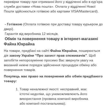
перевірки товару при отриманні його у відділенні або в кур’єра
служби доставки «Нова пошта». Оплата у відділенні Нової
Пошти здійснюється готівкою або картами VISA/Mastercard).
- Готівкою
(Оплата готівкою при доставці товару курьером до
двері).
Гарантія від виробника 12 місяців.
Обмін та повернення товару в інтернет-магазині
Файна Юкрайна
На товари, придбані на сайті
Файна Юкрайна
, поширюється
дія
закону України “Про захист прав споживачів”
. Щоб
запобігти непорозумінню просимо Вас звернути увагу на
вказаний нижче порядок здійснення процедури обміну або
повернення товарів.
Покупець має право на повернення або обмін придбаного
товару:
Товар неналежної якості: несправний, має
істотні недоліки, що унеможливлюють його
використання (провина компанії-виробника
або компанії-постачальника);