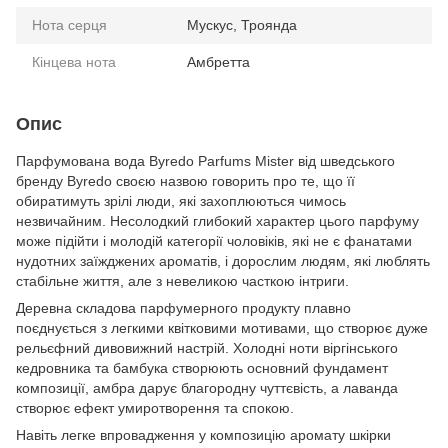
Нота серця
Мускус, Троянда
Кінцева нота
Амбретта
Опис
Парфумована вода Byredo Parfums Mister від шведського
бренду Byredo своєю назвою говорить про те, що її
обиратимуть зрілі люди, які захоплюються чимось
незвичайним. Несолодкий глибокий характер цього парфуму
може підійти і молодій категорії чоловіків, які не є фанатами
нудотних заїжджених ароматів, і дорослим людям, які люблять
стабільне життя, але з невеликою часткою інтриги.
Деревна складова парфумерного продукту плавно
поєднується з легкими квітковими мотивами, що створює дуже
рельєфний дивовижний настрій. Холодні ноти віргінського
кедровника та бамбука створюють основний фундамент
композиції, амбра дарує благородну чуттєвість, а лаванда
створює ефект умиротворення та спокою.
Навіть легке впровадження у композицію аромату шкірки