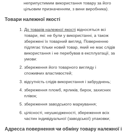
неприпустимим використання товару за його
цільовим призначенням, з вини виробника).
Товари належної якості
До товарів належної якості
відносяться всі
товари, які: не були у використанні, а також
збережені їх товарний вигляд. Поверненню
підлягає тільки новий товар, який не має слідів
використання і не перебував в експлуатації, за
умови:
збереження його товарного вигляду і
споживчих властивостей;
відсутність слідів використання і забруднень;
збереження пломб, ярликів, бирок, захисних
плівок;
збереження заводського маркування;
цілісності, неушкодженості, збереження всіх
частин індивідуальної (заводської) упаковки;
Адресса повернення чи обміну товару належної і