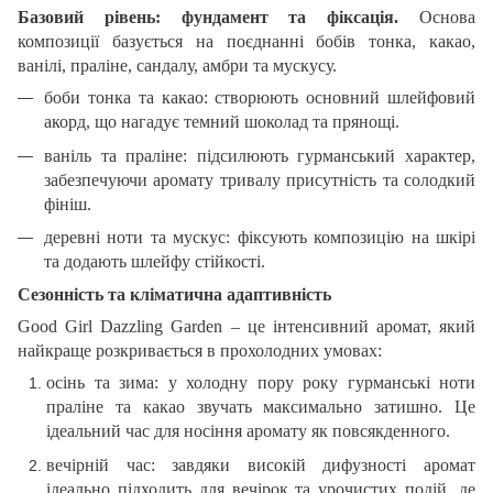
Базовий рівень: фундамент та фіксація.
Основа
композиції базується на поєднанні бобів тонка, какао,
ванілі, праліне, сандалу, амбри та мускусу.
боби тонка та какао: створюють основний шлейфовий
акорд, що нагадує темний шоколад та прянощі.
ваніль та праліне: підсилюють гурманський характер,
забезпечуючи аромату тривалу присутність та солодкий
фініш.
деревні ноти та мускус: фіксують композицію на шкірі
та додають шлейфу стійкості.
Сезонність та кліматична адаптивність
Good Girl Dazzling Garden – це інтенсивний аромат, який
найкраще розкривається в прохолодних умовах:
осінь та зима: у холодну пору року гурманські ноти
праліне та какао звучать максимально затишно. Це
ідеальний час для носіння аромату як повсякденного.
вечірній час: завдяки високій дифузності аромат
ідеально підходить для вечірок та урочистих подій, де