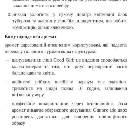
важлива помітність шлейфу.
низька вологість: у сухому повітрі квітковий блок
туберози та жасмину стає більш акцентним, що робить
композицію більш класичною.
Кому підійде цей аромат
аромат адресований впевненим користувачам, які надають
перевагу складним гурманським структурам.
шанувальники лінії Good Girl: це видання сподобається
колекціонерам та тим, хто цінує перевірений часом
баланс кави та квітів.
любителі стійких шлейфів: парфум має здатність
триматися на шкірі понад 10 годин, залишаючи
впізнавану ауру.
професійне використання: через інтенсивність бази
аромат вимагає обережного дозування. Одного або двох
розпилень достатньо для створення повноцінного
образу.