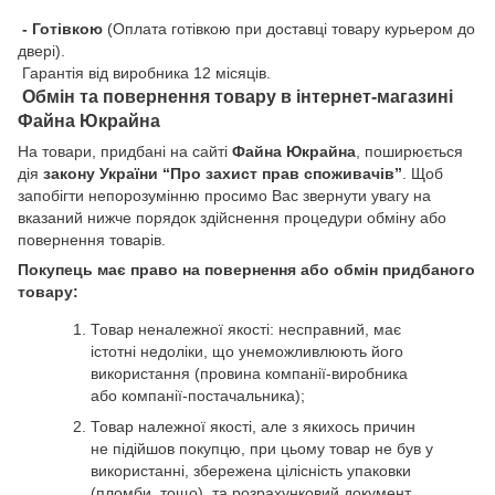
- Готівкою
(Оплата готівкою при доставці товару курьером до
двері).
Гарантія від виробника 12 місяців.
Обмін та повернення товару в інтернет-магазині
Файна Юкрайна
На товари, придбані на сайті
Файна Юкрайна
, поширюється
дія
закону України “Про захист прав споживачів”
. Щоб
запобігти непорозумінню просимо Вас звернути увагу на
вказаний нижче порядок здійснення процедури обміну або
повернення товарів.
Покупець має право на повернення або обмін придбаного
товару:
Товар неналежної якості: несправний, має
істотні недоліки, що унеможливлюють його
використання (провина компанії-виробника
або компанії-постачальника);
Товар належної якості, але з якихось причин
не підійшов покупцю, при цьому товар не був у
використанні, збережена цілісність упаковки
(пломби, тощо) та розрахунковий документ.