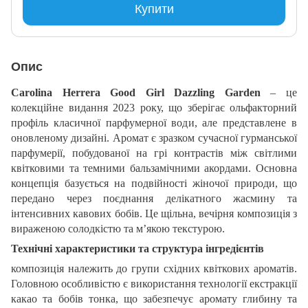
Купити
Опис
Carolina Herrera Good Girl Dazzling Garden
– це
колекційне видання 2023 року, що зберігає ольфакторний
профіль класичної парфумерної води, але представлене в
оновленому дизайні. Аромат є зразком сучасної гурманської
парфумерії, побудованої на грі контрастів між світлими
квітковими та темними бальзамічними акордами. Основна
концепція базується на подвійності жіночої природи, що
передано через поєднання делікатного жасмину та
інтенсивних кавових бобів. Це щільна, вечірня композиція з
вираженою солодкістю та м’якою текстурою.
Технічні характеристики та структура інгредієнтів
композиція належить до групи східних квіткових ароматів.
Головною особливістю є використання технології екстракції
какао та бобів тонка, що забезпечує аромату глибину та