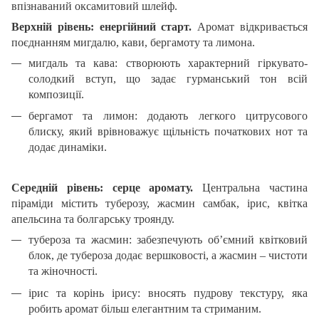
впізнаваний оксамитовий шлейф.
Верхній рівень: енергійний старт.
Аромат відкривається
поєднанням мигдалю, кави, бергамоту та лимона.
мигдаль та кава: створюють характерний гіркувато-
солодкий вступ, що задає гурманський тон всій
композиції.
бергамот та лимон: додають легкого цитрусового
блиску, який врівноважує щільність початкових нот та
додає динаміки.
Середній рівень: серце аромату.
Центральна частина
піраміди містить туберозу, жасмин самбак, ірис, квітка
апельсина та болгарську троянду.
тубероза та жасмин: забезпечують об’ємний квітковий
блок, де тубероза додає вершковості, а жасмин – чистоти
та жіночності.
ірис та корінь ірису: вносять пудрову текстуру, яка
робить аромат більш елегантним та стриманим.