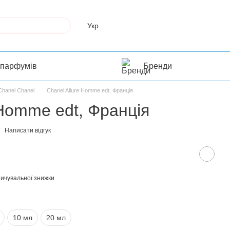
Укр
 парфумів
Бренди
Chanel Chanel
Chanel Allure Homme edt, Франція
 Homme edt, Франція
Написати відгук
ичувальної знижки
10 мл
20 мл