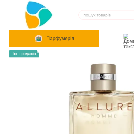
Перейти до основного контенту
Парфумерія
Топ продажів