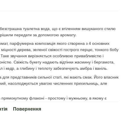
 і безстрашна туалетна вода, що є втіленням вишуканого стилю
ирішили передати за допомогою аромату.
ромат, парфумерна композиція якого створена з 4 основних
 міцності дерева, зеленої свіжості гострого перцю, тонкого бобу
 Таке звучання вирізняється особливою привабливістю і
рністю. Свіжість букету надають відтінки жасмину і бергамота,
 і кедр, а глибину і теплоту забезпечують амбра і ваніль.
для представників сильної статі, які мають смак. Його власник
ний, насолоджується увагою численних прихильниць, але
 прямокутному флаконі - простому і мужньому, в якому є
нтія
Повернення