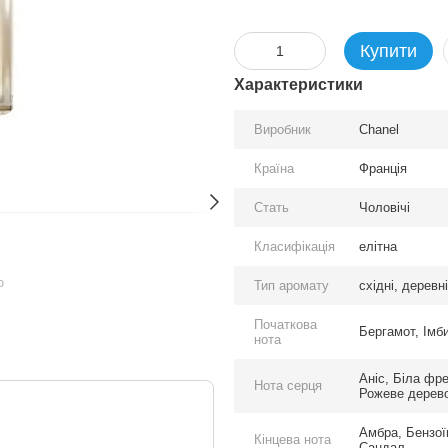
Купити
Характеристики
Виробник
Chanel
Країна
Франція
Стать
Чоловічі
Класифікація
елітна
ю
Тип аромату
східні, деревні
Початкова
Бергамот, Імб
нота
Аніс, Біла фре
Нота серця
Рожеве дерев
Амбра, Бензої
Кінцева нота
Сандал