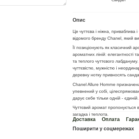
Опис
Це чуттєва і ніжна, приваблива
відомого бренду Chanel, який в
Її позиціонують як класичний а
ароматних ліній: елегантності та
та теплого чуттєвого лабдануму.
чуттєвістю, мужністю і неордина
деревну нотку привносять сандал
Chanel Allure Homme призначена 
упевнений у собі, цілеспрямова
дарує себе тільки одній - єдиній.
Чуттєвий аромат пропонується в
загадка і теплота.
Доставка
Оплата
Гара
Поширити у соцмережах