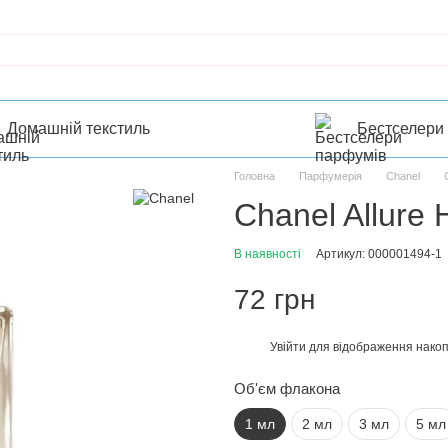
Домашній текстиль
Бестселери
Головна
Парфумерія
Chanel
Chanel Allure
В наявності
Артикул: 000001494-1
72 грн
Увійти
для відображення накоп
%
Об'єм флакона
1 мл
2 мл
3 мл
5 мл