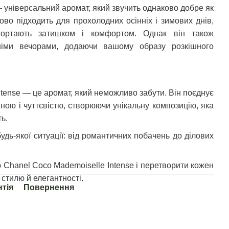
 універсальний аромат, який звучить однаково добре як
удово підходить для прохолодних осінніх і зимових днів,
гортають затишком і комфортом. Однак він також
тніми вечорами, додаючи вашому образу розкішного
tense — це аромат, який неможливо забути. Він поєднує
биною і чуттєвістю, створюючи унікальну композицію, яка
ь.
дь-якої ситуації: від романтичних побачень до ділових
ю Chanel Coco Mademoiselle Intense і перетворити кожен
стилю й елегантності.
нтія
Повернення