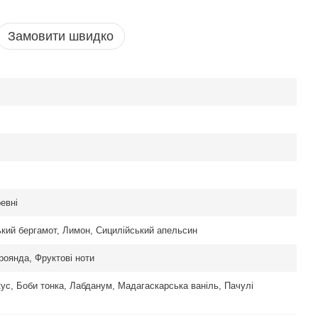
Замовити швидко
ревні
ький бергамот, Лимон, Сицилійський апельсин
роянда, Фруктові ноти
ус, Боби тонка, Лабданум, Мадагаскарська ваніль, Пачулі