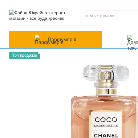
Перейти до основного контенту
Парфумерія
Топ продажів