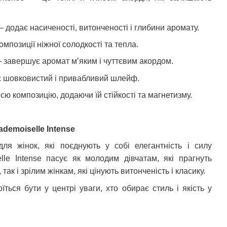
 додає насиченості, витонченості і глибини аромату.
мпозиції ніжної солодкості та тепла.
завершує аромат м’яким і чуттєвим акордом.
 шовковистий і привабливий шлейф.
сю композицію, додаючи їй стійкості та магнетизму.
demoiselle Intense
я жінок, які поєднують у собі елегантність і силу
lle Intense пасує як молодим дівчатам, які прагнуть
так і зрілим жінкам, які цінують витонченість і класику.
їться бути у центрі уваги, хто обирає стиль і якість у