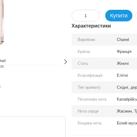
Купити
Характеристики
Виробник
Chanel
Країна
Франція
Стать
Жіночі
Класифікація
Елітні
ю
Тип аромату
Східні, де
Початкова нота
Калабрійс
Нота серця
Жасмин, Т
Кінцева нота
Білий муск