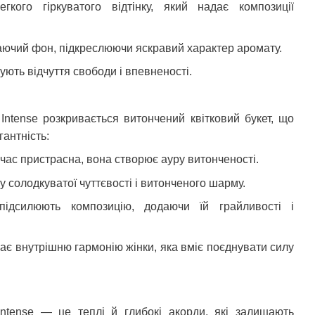
ого гіркуватого відтінку, який надає композиції
ючий фон, підкреслюючи яскравий характер аромату.
ують відчуття свободи і впевненості.
Intense розкривається витончений квітковий букет, що
гантність:
час пристрасна, вона створює ауру витонченості.
 солодкуватої чуттєвості і витонченого шарму.
дсилюють композицію, додаючи їй грайливості і
ає внутрішню гармонію жінки, яка вміє поєднувати силу
ntense — це теплі й глибокі акорди, які залишають