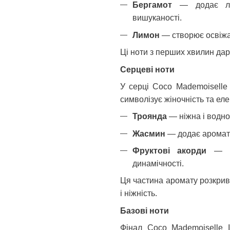
Бергамот
— додає легк
вишуканості.
Лимон
— створює освіжа
Ці ноти з перших хвилин дар
Серцеві ноти
У серці Coco Mademoiselle 
символізує жіночність та еле
Троянда
— ніжна і водно
Жасмин
— додає аромату
Фруктові акорди
— пі
динамічності.
Ця частина аромату розкрив
і ніжність.
Базові ноти
Фінал Coco Mademoiselle I