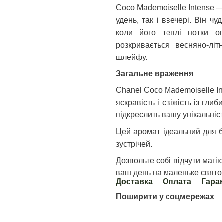
Coco Mademoiselle Intense —
удень, так і ввечері. Він ч
коли його теплі нотки о
розкривається весняно-лі
шлейфу.
Загальне враження
Chanel Coco Mademoiselle In
яскравість і свіжість із гли
підкреслить вашу унікальніст
Цей аромат ідеальний для бу
зустрічей.
Дозвольте собі відчути магі
ваш день на маленьке свято 
Доставка
Оплата
Гара
Поширити у соцмережах