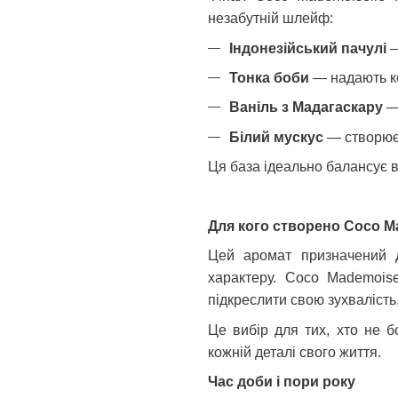
незабутній шлейф:
Індонезійський пачулі
—
Тонка боби
— надають ко
Ваніль з Мадагаскару
— 
Білий мускус
— створює
Ця база ідеально балансує в
Для кого створено Coco Ma
Цей аромат призначений дл
характеру. Coco Mademoise
підкреслити свою зухвалість, 
Це вибір для тих, хто не бо
кожній деталі свого життя.
Час доби і пори року