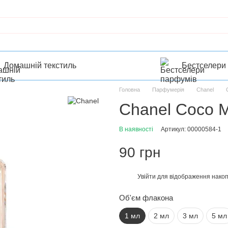
Домашній текстиль
Бестселери
Головна
Парфумерія
Chanel
Chanel Coco M
В наявності
Артикул: 00000584-1
90 грн
Увійти
для відображення накоп
%
Об'єм флакона
1 мл
2 мл
3 мл
5 мл