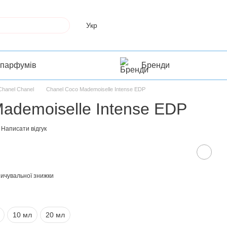
Укр
 парфумів
Бренди
Chanel Chanel
Chanel Coco Mademoiselle Intense EDP
ademoiselle Intense EDP
Написати відгук
ичувальної знижки
10 мл
20 мл