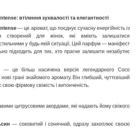
ntense: втілення зухвалості та елегантності
Intense
— це аромат, що поєднує сучасну енергійність із
н створений для жінок, які вміють залишатися
стильними у будь-якій ситуації. Цей парфум — маніфест
ьно підходить для тих, хто прагне залишити незабутнє
se — це більш насичена версія легендарного Coco
 нові грані знайомого аромату. Він глибший, чуттєвіший
є свою фірмову свіжість і витонченість.
вими цитрусовими акордами, які надають йому свіжого
ьсин
— соковитий і сонячний, одразу захоплює своєю