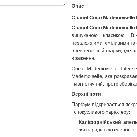
Опис
Chanel Coco Mademoiselle I
Chanel Coco Mademoiselle 
вишуканою класикою. Ві
незалежними, сміливими та 
впевненості й шарму, ідеал
враження.
Coco Mademoiselle Inten
Mademoiselle, яка розкриває
і магнетичний, проте зберіга
Верхні ноти
Парфум відкривається яскра
і спокусливого характеру:
Каліфорнійський апел
життєрадісною енергією.