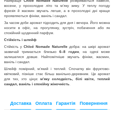
Найкраще
Chloé Nomade Naturelle
розкривається навесні,
восени, у прохолодне літо та м’яку зиму. У теплу погоду
фрезія й жасмин звучать легше, а в прохолодні дні краще
проявляються фініки, ваніль і сандал.
За часом доби аромат підходить для дня і вечора. Його можна
носити в офіс, на прогулянку, зустріч, побачення або як
спокійний щоденний парфум.
Стійкість і шлейф
Стійкість у
Chloé Nomade Naturelle
добра: на шкірі аромат
зазвичай тримається близько
6–8 годин
, на одязі може
залишатися довше. Найпомітніше звучать фініки, жасмин,
ваніль і сандал.
Шлейф помірний, м’який і теплий. Спочатку він фруктово-
квітковий, пізніше стає більш ванільно-деревним. Це аромат
для тих, хто цінує
м’яку солодкість, білі квіти, теплий
сандал, ваніль і спокійну жіночність
.
Доставка
Оплата
Гарантія
Повернення