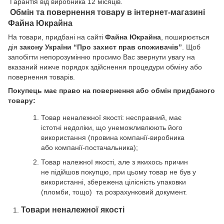
Гарантія від виробника 12 місяців.
Обмін та повернення товару в інтернет-магазині
Файна Юкрайна
На товари, придбані на сайті
Файна Юкрайна
, поширюється
дія
закону України “Про захист прав споживачів”
. Щоб
запобігти непорозумінню просимо Вас звернути увагу на
вказаний нижче порядок здійснення процедури обміну або
повернення товарів.
Покупець має право на повернення або обмін придбаного
товару:
Товар неналежної якості: несправний, має
істотні недоліки, що унеможливлюють його
використання (провина компанії-виробника
або компанії-постачальника);
Товар належної якості, але з якихось причин
не підійшов покупцю, при цьому товар не був у
використанні, збережена цілісність упаковки
(пломби, тощо) та розрахунковий документ.
Товари неналежної якості