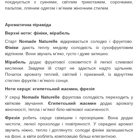
поєднується з сукнями, світлим трикотажем, сорочками,
пальтом, лляним одягом і м’яким жіночним стилем.
Ароматична піраміда
Верхні ноти: фініки, мірабель
Старт
Nomade Naturelle
відкривається солодко і фруктово.
Фініки
дають теплу медову солодкість із сухофруктовим
відтінком. Вони звучать м’яко, густо і дуже затишно.
Мірабель
додає фруктової соковитості й легкої сливової
кислинки. Завдяки їй старт не здається надто щільним.
Початок аромату теплий, світлий і приємний, із відчуттям
стиглих фруктів і м’якого сонця.
Ноти серця: єгипетський жасмин, фрезія
У серці
Nomade Naturelle
фруктова солодкість переходить у
квіткове звучання.
Єгипетський жасмин
додає аромату
жіночності, тепла і м’якої біло-квіткової насиченості.
Фрезія
робить серце свіжішим і прозорішим. Вона додає
чистоти, легкої прохолоди і повітряності. У середині аромат
звучить ніжно, тепло і доглянуто: солодкі фініки залишаються
на фоні, а квіти роблять композицію більш елегантною.