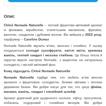
Опис
Chloé Nomade Naturelle
– теплий фруктово-квітковий аромат
із фініками, мірабеллю, єгипетським жасмином, фрезією,
ваніллю, сандалом і дубовим мохом. Він вийшов у
2022 році
,
парфумер –
Caroline Dumur
.
Nomade Naturelle звучить м’яко, жіночно і спокійно. У ньому
поєднуються
солодкі сухофрукти, світлі квіти, кремова
ваніль, теплий сандал і мохова глибина
. Це більш тепла й
округла версія настрою Nomade, з акцентом на натуральну
солодкість і чистий квітковий фон.
Кому підходить Chloé Nomade Naturelle
Nomade Naturelle
підійде тим, хто любить м’які жіночні
аромати з фруктовою солодкістю, білими квітами і теплою
деревною базою. Він добре пасує для тих, хто цінує
фініки,
жасмин, ваніль, сандал і спокійний шлейф
.
Аромат доречний для щоденного носіння, офісу, прогулянок,
побачень, подорожей і спокійних вечорів. Він добре