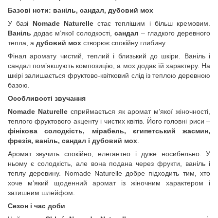
Базові ноти: ваніль, сандал, дубовий мох
У базі
Nomade Naturelle
стає теплішим і більш кремовим.
Ваніль
додає м’якої солодкості,
сандал
– гладкого деревного
тепла, а
дубовий мох
створює спокійну глибину.
Фінал аромату чистий, теплий і близький до шкіри. Ваніль і
сандал пом’якшують композицію, а мох додає їй характеру. На
шкірі залишається фруктово-квітковий слід із теплою деревною
базою.
Особливості звучання
Nomade Naturelle
сприймається як аромат м’якої жіночності,
теплого фруктового акценту і чистих квітів. Його головні риси –
фінікова солодкість, мірабель, єгипетський жасмин,
фрезія, ваніль, сандал і дубовий мох
.
Аромат звучить спокійно, елегантно і дуже носибельно. У
ньому є солодкість, але вона подана через фрукти, ваніль і
теплу деревину. Nomade Naturelle добре підходить тим, хто
хоче м’який щоденний аромат із жіночним характером і
затишним шлейфом.
Сезон і час доби