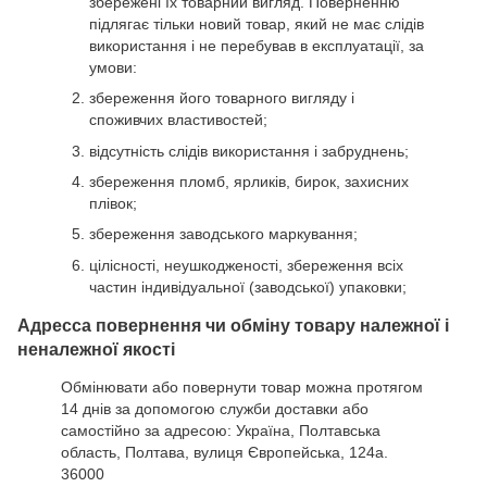
збережені їх товарний вигляд. Поверненню
підлягає тільки новий товар, який не має слідів
використання і не перебував в експлуатації, за
умови:
збереження його товарного вигляду і
споживчих властивостей;
відсутність слідів використання і забруднень;
збереження пломб, ярликів, бирок, захисних
плівок;
збереження заводського маркування;
цілісності, неушкодженості, збереження всіх
частин індивідуальної (заводської) упаковки;
Адресса повернення чи обміну товару належної і
неналежної якості
Обмінювати або повернути товар можна протягом
14 днів за допомогою служби доставки або
самостійно за адресою: Україна, Полтавська
область, Полтава, вулиця Європейська, 124а.
36000