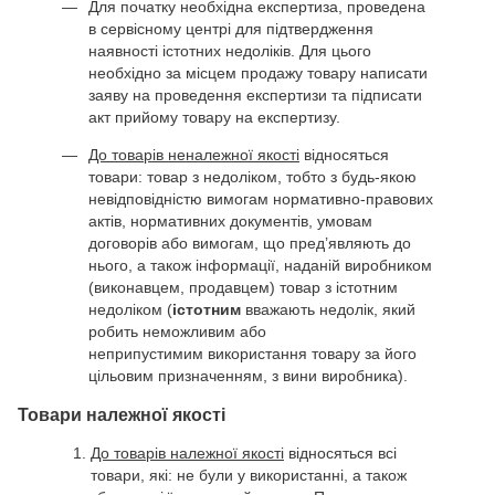
Для початку необхідна експертиза, проведена
в сервісному центрі для підтвердження
наявності істотних недоліків. Для цього
необхідно за місцем продажу товару написати
заяву на проведення експертизи та підписати
акт прийому товару на експертизу.
До товарів неналежної якості
відносяться
товари: товар з недоліком, тобто з будь-якою
невідповідністю вимогам нормативно-правових
актів, нормативних документів, умовам
договорів або вимогам, що пред’являють до
нього, а також інформації, наданій виробником
(виконавцем, продавцем) товар з істотним
недоліком (
істотним
вважають недолік, який
робить неможливим або
неприпустимим використання товару за його
цільовим призначенням, з вини виробника).
Товари належної якості
До товарів належної якості
відносяться всі
товари, які: не були у використанні, а також