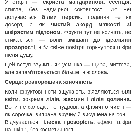
У старті —
іскриста мандаринова есенція
,
стигла, без надмірної соковитості. До неї
долучається
білий персик
, поданий не як
десерт, а як
чистий акорд м’якості зі
шкірястим підтоном
. Фрукти тут не кричать, не
стикаються — вони
змішані до ідеальної
прозорості
, ніби свіже повітря торкнулося шкіри
після душу.
Цей вступ звучить як усмішка — щира, миттєва,
але запам’ятовується більше, ніж слова.
Серце: розпорошена жіночність
Коли фруктові ноти вщухають, з’являються
білі
квіти
, зокрема
лілія, жасмин і лілія долинна
.
Вони не солодкі, не пудрові, а
фізично чисті
—
як сорочка, випрана вручну й висушена на сонці.
Відчувається
тілесна прозорість
, ефект “шкіра
на шкірі”, без косметичності.