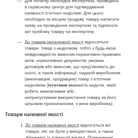
Для початку необхідна експертиза, проведена
в сервісному центрі для підтвердження
наявності істотних недоліків. Для цього
необхідно за місцем продажу товару написати
заяву на проведення експертизи та підписати
акт прийому товару на експертизу.
До товарів неналежної якості
відносяться
товари: товар з недоліком, тобто з будь-якою
невідповідністю вимогам нормативно-правових
актів, нормативних документів, умовам
договорів або вимогам, що пред’являють до
нього, а також інформації, наданій виробником
(виконавцем, продавцем) товар з істотним
недоліком (
істотним
вважають недолік, який
робить неможливим або
неприпустимим використання товару за його
цільовим призначенням, з вини виробника).
Товари належної якості
До товарів належної якості
відносяться всі
товари, які: не були у використанні, а також
збережені їх товарний вигляд. Поверненню