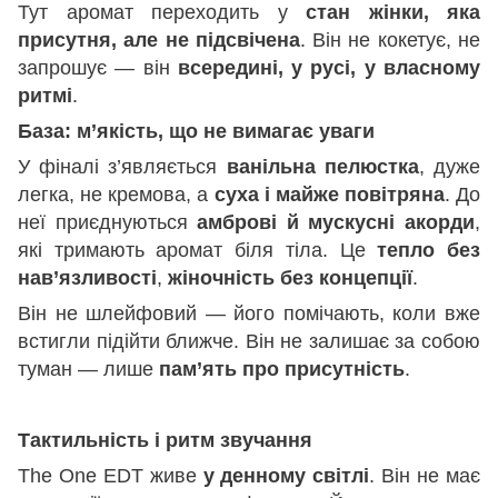
Тут аромат переходить у
стан жінки, яка
присутня, але не підсвічена
. Він не кокетує, не
запрошує — він
всередині, у русі, у власному
ритмі
.
База: м’якість, що не вимагає уваги
У фіналі з’являється
ванільна пелюстка
, дуже
легка, не кремова, а
суха і майже повітряна
. До
неї приєднуються
амброві й мускусні акорди
,
які тримають аромат біля тіла. Це
тепло без
нав’язливості
,
жіночність без концепції
.
Він не шлейфовий — його помічають, коли вже
встигли підійти ближче. Він не залишає за собою
туман — лише
пам’ять про присутність
.
Тактильність і ритм звучання
The One EDT живе
у денному світлі
. Він не має