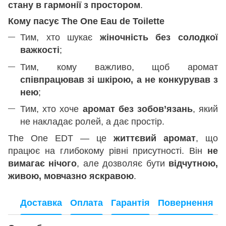
стану в гармонії з простором
.
Кому пасує The One Eau de Toilette
Тим, хто шукає
жіночність без солодкої
важкості
;
Тим, кому важливо, щоб аромат
співпрацював зі шкірою, а не конкурував з
нею
;
Тим, хто хоче
аромат без зобов’язань
, який
не накладає ролей, а дає простір.
The One EDT — це
життєвий аромат
, що
працює на глибокому рівні присутності. Він
не
вимагає нічого
, але дозволяє бути
відчутною,
живою, мовчазно яскравою
.
Доставка
Оплата
Гарантія
Повернення