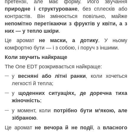
претензії, але має форму. Його звучання
природне і структуроване
, без сплесків або
контрастів. Він змінюється повільно, майже
непомітно перетікаючи з фруктів у квіти, а з
них — у тепло шкіри
.
Це аромат
не маски, а дотику
. У ньому
комфортно бути — і з собою, і поруч з іншими.
Коли звучить найкраще
The One EDT розкривається найкраще:
у
весняні або літні ранки
, коли хочеться
легкості й тепла;
у
щоденних ситуаціях, де доречна тиха
жіночність
;
у момент, коли
потрібно бути м’якою, але
зібраною
.
Це аромат
не вечора й не події
, а
власного