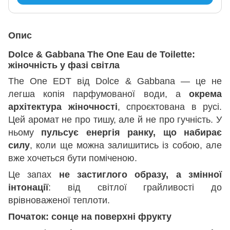
Опис
Dolce & Gabbana The One Eau de Toilette:
жіночність у фазі світла
The One EDT від Dolce & Gabbana — це не
легша копія парфумованої води, а
окрема
архітектура жіночності
, спроєктована в русі.
Цей аромат не про тишу, але й не про гучність. У
ньому
пульсує енергія ранку, що набирає
силу
, коли ще можна залишитись із собою, але
вже хочеться бути поміченою.
Це запах
не застиглого образу, а змінної
інтонації
: від світлої грайливості до
врівноваженої теплоти.
Початок: сонце на поверхні фрукту