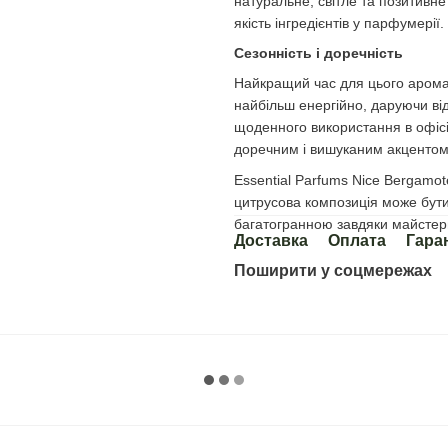
натуральне, світле та позитивне 
якість інгредієнтів у парфумерії.
Сезонність і доречність
Найкращий час для цього аромат
найбільш енергійно, даруючи ві
щоденного використання в офісі
доречним і вишуканим акцентом у
Essential Parfums Nice Bergamot
цитрусова композиція може бут
багатогранною завдяки майстер
Доставка
Оплата
Гара
Поширити у соцмережах