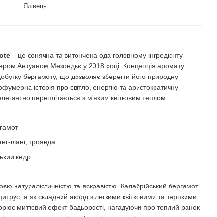
Ялівець
ти
ote
– це сонячна та витончена ода головному інгредієнту
ером Антуаном Мезондьє у 2018 році. Концепція аромату
обутку бергамоту, що дозволяє зберегти його природну
арфумерна історія про світло, енергію та аристократичну
 елегантно переплітається з м’яким квітковим теплом.
ргамот
нг-іланг, троянда
ський кедр
оєю натуралістичністю та яскравістю. Калабрійський бергамот
 цитрус, а як складний акорд з легкими квітковими та терпкими
ворює миттєвий ефект бадьорості, нагадуючи про теплий ранок