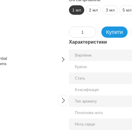
1 мл
2 мл
3 мл
5 мл
Купити
Характеристики
Виробник
Країна
Разом дешевше
Стать
Класифікація
Тип аромату
Початкова нота
Essential Parfums Nice
Essenti
Нота серця
Bergamote edp, Франція
Vetiver