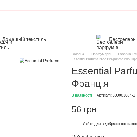
Домашній текстиль
Бестселери
Головна
Парфумерія
Essential P
Essential Parfums Nice Bergamote edp, Фр
Essential Par
Франція
В наявності
Артикул: 000001084-1
56 грн
Увійти
для відображення накоп
%
Об'єм флакона