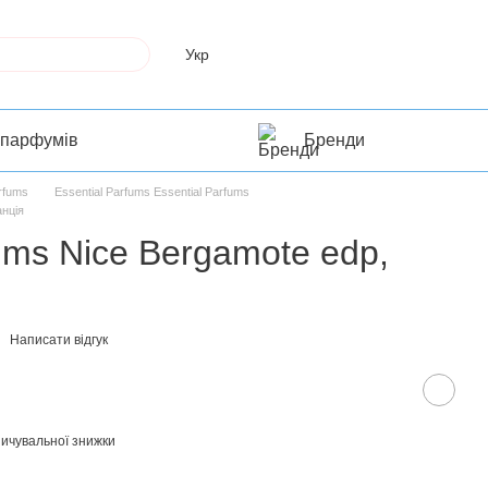
Укр
 парфумів
Бренди
arfums
Essential Parfums Essential Parfums
анція
fums Nice Bergamote edp,
Написати відгук
ичувальної знижки