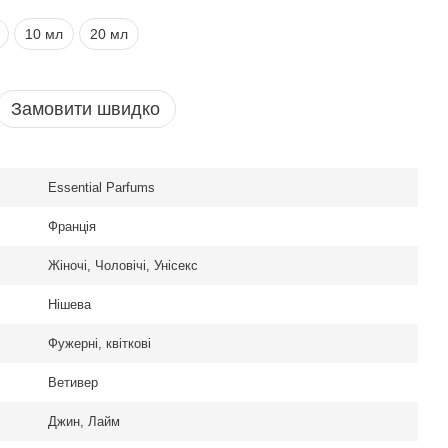
10 мл
20 мл
Замовити швидко
Essential Parfums
Франція
Жіночі, Чоловічі, Унісекс
Нішева
Фужерні, квіткові
Ветивер
al Parfums Mon
Джин, Лайм
 edp, Франція