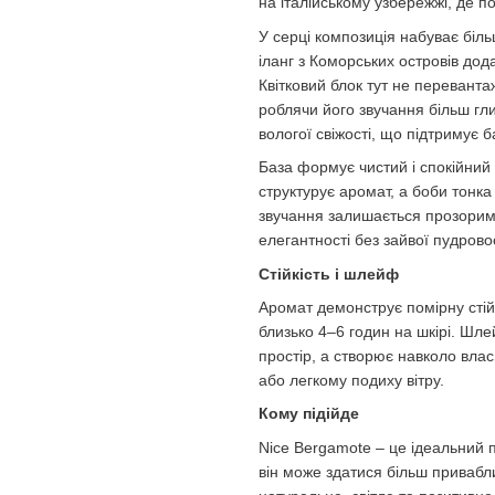
на італійському узбережжі, де по
У серці композиція набуває біль
іланг з Коморських островів дод
Квітковий блок тут не переванта
роблячи його звучання більш гл
вологої свіжості, що підтримує б
База формує чистий і спокійний 
структурує аромат, а боби тонка
звучання залишається прозорим 
елегантності без зайвої пудровос
Стійкість і шлейф
Аромат демонструє помірну стій
близько 4–6 годин на шкірі. Шле
простір, а створює навколо влас
або легкому подиху вітру.
Кому підійде
Nice Bergamote – це ідеальний п
він може здатися більш привабл