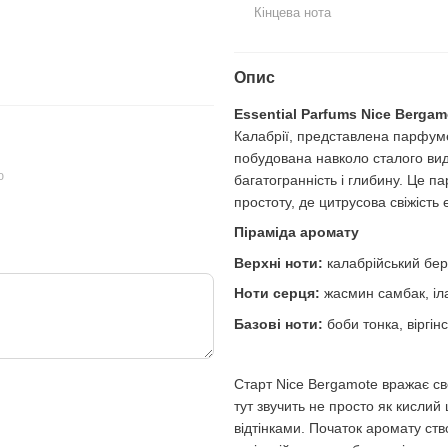
56 грн
230 грн
Кінцева нота
269 грн
286 грн
Купи
Опис
Essential Parfums Nice Bergam
Калабрії, представлена парфум
побудована навколо сталого вид
ю
багатогранність і глибину. Це п
простоту, де цитрусова свіжість
Піраміда аромату
Верхні ноти:
калабрійський бе
Ноти серця:
жасмин самбак, іла
Базові ноти:
боби тонка, віргін
Старт Nice Bergamote вражає св
тут звучить не просто як кислий
відтінками. Початок аромату ст