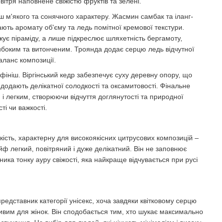
вітря наповнене свіжістю фруктів та зелені.
ш м'якого та сонячного характеру. Жасмин самбак та іланг-
ають аромату об'єму та ледь помітної кремової текстури.
жує піраміду, а лише підкреслює шляхетність бергамоту,
ибоким та витонченим. Троянда додає серцю ледь відчутної
аланс композиції.
фініш. Віргінський кедр забезпечує суху деревну опору, що
 додають делікатної солодкості та оксамитовості. Фінальне
і легким, створюючи відчуття доглянутості та природної
ті чи важкості.
кість, характерну для високоякісних цитрусових композицій –
йф легкий, повітряний і дуже делікатний. Він не заповнює
ника тонку ауру свіжості, яка найкраще відчувається при русі
редставник категорії унісекс, хоча завдяки квітковому серцю
ивим для жінок. Він сподобається тим, хто шукає максимально