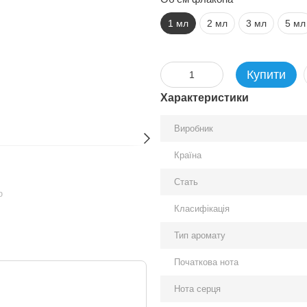
1 мл
2 мл
3 мл
5 мл
Купити
Характеристики
Виробник
Країна
Стать
ю
Класифікація
Тип аромату
Початкова нота
Нота серця