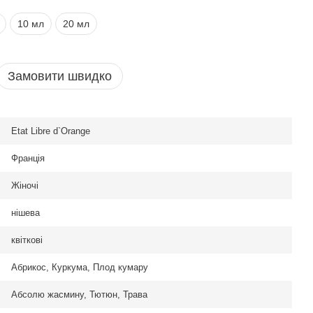
10 мл
20 мл
Замовити швидко
Etat Libre d`Orange
Франція
Жіночі
нішева
квіткові
Абрикос, Куркума, Плод кумару
Абсолю жасмину, Тютюн, Трава