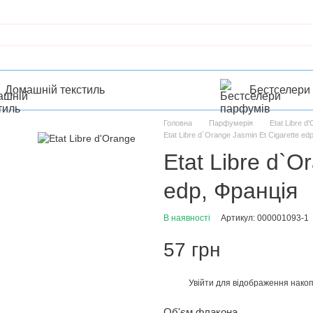
Домашній текстиль
Бестселери
Головна
Парфумерія
Etat Libre d
Etat Libre d`Orange Jasmin Et Cigarette ed
Etat Libre d`O
edp, Франція
В наявності
Артикул: 000001093-1
57 грн
Увійти
для відображення накоп
%
Об'єм флакона