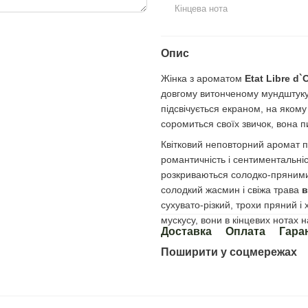
Кінцева нота
Опис
Жінка з ароматом
Etat Libre d`
довгому витонченому мундштуку в
підсвічується екраном, на якому
соромиться своїх звичок, вона 
Квітковий неповторний аромат під
романтичність і сентиментальніс
розкриваються солодко-пряними 
солодкий жасмин і свіжа трава
в
сухувато-різкий, трохи пряний і
мускусу, вони в кінцевих нотах 
Доставка
Оплата
Гара
Поширити у соцмережах