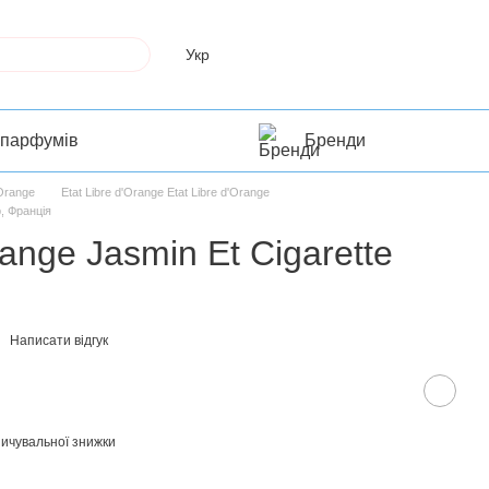
Укр
 парфумів
Бренди
'Orange
Etat Libre d'Orange Etat Libre d'Orange
p, Франція
range Jasmin Et Cigarette
Написати відгук
ичувальної знижки