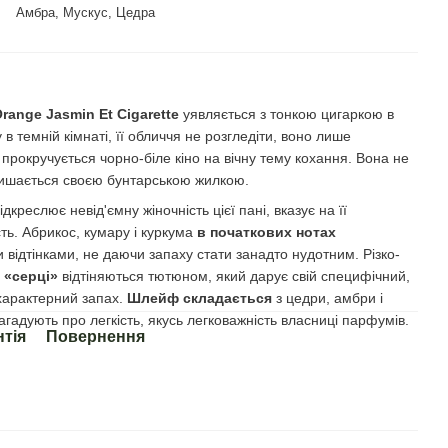
Амбра, Мускус, Цедра
Orange
Jasmin Et Cigarette
уявляється з тонкою цигаркою в
 темній кімнаті, її обличчя не розгледіти, воно лише
 прокручується чорно-біле кіно на вічну тему кохання. Вона не
пишається своєю бунтарською жилкою.
креслює невід'ємну жіночність цієї пані, вказує на її
ть. Абрикос, кумару і куркума
в початкових нотах
відтінками, не даючи запаху стати занадто нудотним. Різко-
 «серці»
відтіняються тютюном, який дарує свій специфічний,
 характерний запах.
Шлейф складається
з цедри, амбри і
нагадують про легкість, якусь легковажність власниці парфумів.
нтія
Повернення