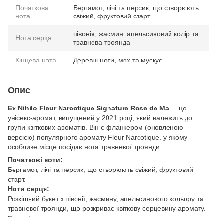
Початкова
Бергамот, лічі та персик, що створюють
нота
свіжий, фруктовий старт.
півонія, жасмин, апельсиновий колір та
Нота серця
травнева троянда
Кінцева нота
Деревні ноти, мох та мускус
Опис
Ex Nihilo Fleur Narcotique Signature Rose de Mai
– це
унісекс-аромат, випущений у 2021 році, який належить до
групи квіткових ароматів. Він є фланкером (оновленою
версією) популярного аромату Fleur Narcotique, у якому
особливе місце посідає нота травневої троянди.
Початкові ноти:
Бергамот, лічі та персик, що створюють свіжий, фруктовий
старт.
Ноти серця:
Розкішний букет з півонії, жасмину, апельсинового кольору та
травневої троянди, що розкриває квіткову серцевину аромату.