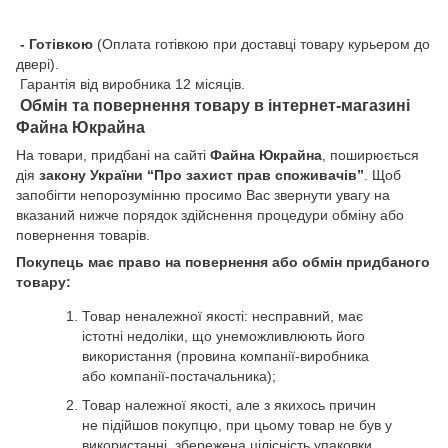
- Готівкою
(Оплата готівкою при доставці товару курьером до
двері).
Гарантія від виробника 12 місяців.
Обмін та повернення товару в інтернет-магазині
Файна Юкрайна
На товари, придбані на сайті
Файна Юкрайна
, поширюється
дія
закону України “Про захист прав споживачів”
. Щоб
запобігти непорозумінню просимо Вас звернути увагу на
вказаний нижче порядок здійснення процедури обміну або
повернення товарів.
Покупець має право на повернення або обмін придбаного
товару:
Товар неналежної якості: несправний, має
істотні недоліки, що унеможливлюють його
використання (провина компанії-виробника
або компанії-постачальника);
Товар належної якості, але з якихось причин
не підійшов покупцю, при цьому товар не був у
використанні, збережена цілісність упаковки