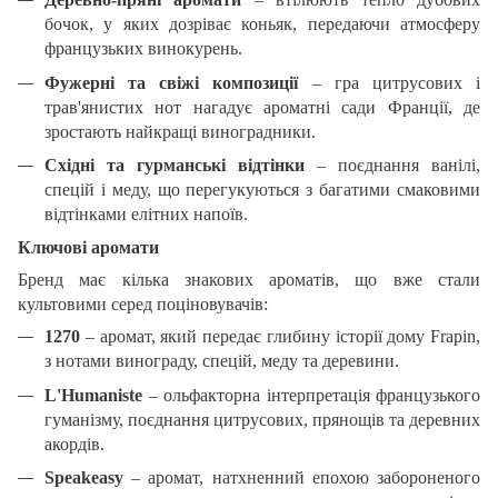
бочок, у яких дозріває коньяк, передаючи атмосферу
французьких винокурень.
Фужерні та свіжі композиції
– гра цитрусових і
трав'янистих нот нагадує ароматні сади Франції, де
зростають найкращі виноградники.
Східні та гурманські відтінки
– поєднання ванілі,
спецій і меду, що перегукуються з багатими смаковими
відтінками елітних напоїв.
Ключові аромати
Бренд має кілька знакових ароматів, що вже стали
культовими серед поціновувачів:
1270
– аромат, який передає глибину історії дому Frapin,
з нотами винограду, спецій, меду та деревини.
L'Humaniste
– ольфакторна інтерпретація французького
гуманізму, поєднання цитрусових, прянощів та деревних
акордів.
Speakeasy
– аромат, натхненний епохою забороненого