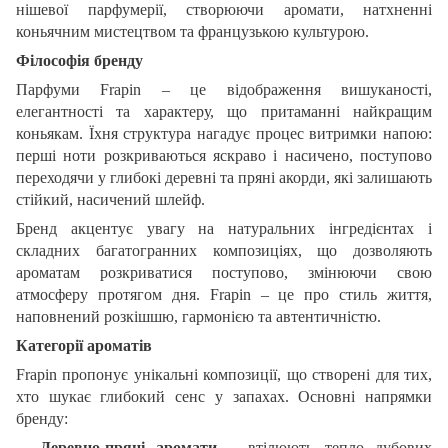
нішевої парфумерії, створюючи аромати, натхненні
коньячним мистецтвом та французькою культурою.
Філософія бренду
Парфуми Frapin – це відображення вишуканості,
елегантності та характеру, що притаманні найкращим
коньякам. Їхня структура нагадує процес витримки напою:
перші ноти розкриваються яскраво і насичено, поступово
переходячи у глибокі деревні та пряні акорди, які залишають
стійкий, насичений шлейф.
Бренд акцентує увагу на натуральних інгредієнтах і
складних багатогранних композиціях, що дозволяють
ароматам розкриватися поступово, змінюючи свою
атмосферу протягом дня. Frapin – це про стиль життя,
наповнений розкішшю, гармонією та автентичністю.
Категорії ароматів
Frapin пропонує унікальні композиції, що створені для тих,
хто шукає глибокий сенс у запахах. Основні напрямки
бренду:
Деревно-пряні аромати
– втілюють тепло дубових