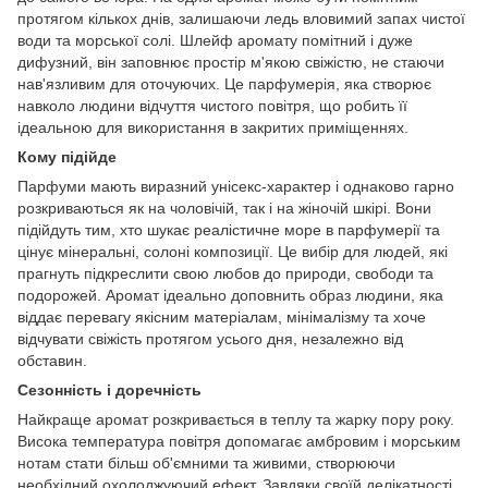
протягом кількох днів, залишаючи ледь вловимий запах чистої
води та морської солі. Шлейф аромату помітний і дуже
дифузний, він заповнює простір м'якою свіжістю, не стаючи
нав'язливим для оточуючих. Це парфумерія, яка створює
навколо людини відчуття чистого повітря, що робить її
ідеальною для використання в закритих приміщеннях.
Кому підійде
Парфуми мають виразний унісекс-характер і однаково гарно
розкриваються як на чоловічій, так і на жіночій шкірі. Вони
підійдуть тим, хто шукає реалістичне море в парфумерії та
цінує мінеральні, солоні композиції. Це вибір для людей, які
прагнуть підкреслити свою любов до природи, свободи та
подорожей. Аромат ідеально доповнить образ людини, яка
віддає перевагу якісним матеріалам, мінімалізму та хоче
відчувати свіжість протягом усього дня, незалежно від
обставин.
Сезонність і доречність
Найкраще аромат розкривається в теплу та жарку пору року.
Висока температура повітря допомагає амбровим і морським
нотам стати більш об'ємними та живими, створюючи
необхідний охолоджуючий ефект. Завдяки своїй делікатності