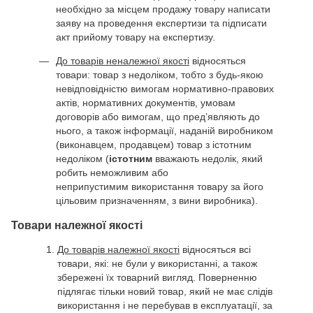
необхідно за місцем продажу товару написати
заяву на проведення експертизи та підписати
акт прийому товару на експертизу.
До товарів неналежної якості
відносяться
товари: товар з недоліком, тобто з будь-якою
невідповідністю вимогам нормативно-правових
актів, нормативних документів, умовам
договорів або вимогам, що пред’являють до
нього, а також інформації, наданій виробником
(виконавцем, продавцем) товар з істотним
недоліком (
істотним
вважають недолік, який
робить неможливим або
неприпустимим використання товару за його
цільовим призначенням, з вини виробника).
Товари належної якості
До товарів належної якості
відносяться всі
товари, які: не були у використанні, а також
збережені їх товарний вигляд. Поверненню
підлягає тільки новий товар, який не має слідів
використання і не перебував в експлуатації, за