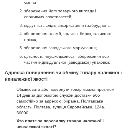
умови:
збереження його товарного вигляду і
споживчих властивостей;
відсутність слідів використання і забруднень;
збереження пломб, ярликів, бирок, захисних
плівок;
збереження заводського маркування;
цілісності, неушкодженості, збереження всіх
частин індивідуальної (заводської) упаковки;
Адресса повернення чи обміну товару належної і
неналежної якості
Обмінювати або повернути товар можна протягом
14 днів за допомогою служби доставки або
самостійно за адресою: Україна, Полтавська
область, Полтава, вулиця Європейська, 124а.
36000
Хто плате за пересилку товара належної і
неналежної якості?