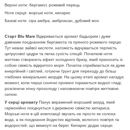
Верхні ноти: бергамот, рожевий перець
Ноти серця: морські ноти, кипарис
Базові ноти: сіра амбра, амброксан, дубовий мох
Старт Blu Mare
Відкривається аромат бадьорим і дуже
дзвінким поєднанням бергамота та пряного рожевого перцю.
Тут немає зайвої кислоти, натомість відчувається терпкість
цитрусової цедри та легка сухість спецій. Початкові ноти
миттєво створюють ефект холодного бризу, який приносить із
собою свіжість відкритого моря. Початок сприймається як дуже
енергійний і світлий, готуючи ґрунт для переходу до більш
глибоких мінеральних акордів. На цьому етапі аромат нагадує
момент, коли перші сонячні промені торкаються водної гладі,
розсіюючи нічну прохолоду і наповнюючи повітря життєвою
силою.
У серці аромату
Панує виражений морський акорд, який
гармонійно поєднується з деревною свіжістю кипариса.
Морські ноти в цій композиції звучать не просто як солона
вода, а як поєднання йодистих відтінків, вологого повітря та
водоростей, що викинуті на берег. Кипарис додає серцю