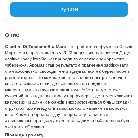
Купити
Опис
Giardini Di Toscana Blu Mare
– це робота парфумерки Сільвії
Мартінеллі, представлена у 2023 році як частина колекції, що
оспівує красу італійської природи та середземноморського
узбережжя. Аромат став результатом прагнення зафіксувати
стан абсолютної свободи, який відчувається на березі моря в
ранкові години. Це композиція про солоне повітря, сонячне
світло та свіжість води, де основна увага приділена
мінеральним і цитрусовим відтінкам. Робота демонструє
сучасний погляд на акватичну парфумерію, де замість звичних
кавунових чи динних нюансів використовуються більш складні
структури, що нагадують запах мокрого каміння та морської
піни. Аромат передає відчуття простору та чистоти,
залишаючись при цьому дуже природним і позбавленим будь-
якої хімічної різкості.
Піраміда аромату