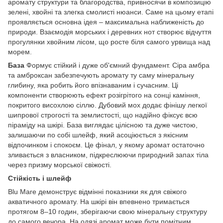
аромату структури та благородства, привносячи в композицію
зелені, хвойні та злегка смолисті нюанси. Саме на цьому етапі
проявляється основна ідея – максимальна наближеність до
природи. Взаємодія морських і деревних нот створює відчуття
прогулянки хвойним лісом, що росте біля самого урвища над
морем.
База
Формує стійкий і дуже об'ємний фундамент. Сіра амбра
та амброксан забезпечують аромату ту саму мінеральну
глибину, яка робить його впізнаваним і сучасним. Ці
компоненти створюють ефект розігрітого на сонці каміння,
покритого висохлою сіллю. Дубовий мох додає фінішу легкої
шипрової строгості та землистості, що надійно фіксує всю
піраміду на шкірі. База виглядає цілісною та дуже чистою,
залишаючи по собі шлейф, який асоціюється з якісним
відпочинком і спокоєм. Це фінал, у якому аромат остаточно
зливається з власником, підкреслюючи природний запах тіла
через призму морської свіжості.
Стійкість і шлейф
Blu Mare демонструє відмінні показники як для свіжого
акватичного аромату. На шкірі він впевнено тримається
протягом 8–10 годин, зберігаючи свою мінеральну структуру
до самого вечора. На одязі аромат може бути помітним