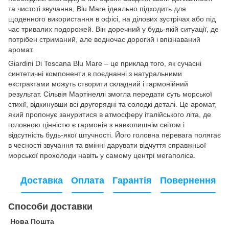
та чистоті звучання, Blu Mare ідеально підходить для
щоденного використання в офісі, на ділових зустрічах або під
час тривалих подорожей. Він доречний у будь-якій ситуації, де
потрібен стриманий, але водночас дорогий і впізнаваний
аромат.
Giardini Di Toscana Blu Mare – це приклад того, як сучасні
синтетичні компоненти в поєднанні з натуральними
екстрактами можуть створити складний і гармонійний
результат. Сільвія Мартінеллі змогла передати суть морської
стихії, відкинувши всі другорядні та солодкі деталі. Це аромат,
який пропонує зануритися в атмосферу італійського літа, де
головною цінністю є гармонія з навколишнім світом і
відсутність будь-якої штучності. Його головна перевага полягає
в чесності звучання та вмінні дарувати відчуття справжньої
морської прохолоди навіть у самому центрі мегаполіса.
Доставка
Оплата
Гарантія
Повернення
Способи доставки
Нова Пошта