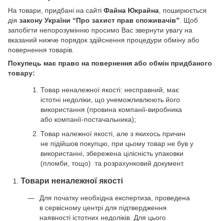
На товари, придбані на сайті
Файна Юкрайна
, поширюється
дія
закону України “Про захист прав споживачів”
. Щоб
запобігти непорозумінню просимо Вас звернути увагу на
вказаний нижче порядок здійснення процедури обміну або
повернення товарів.
Покупець має право на повернення або обмін придбаного
товару:
Товар неналежної якості: несправний, має
істотні недоліки, що унеможливлюють його
використання (провина компанії-виробника
або компанії-постачальника);
Товар належної якості, але з якихось причин
не підійшов покупцю, при цьому товар не був у
використанні, збережена цілісність упаковки
(пломби, тощо) та розрахунковий документ.
Товари неналежної якості
Для початку необхідна експертиза, проведена
в сервісному центрі для підтвердження
наявності істотних недоліків. Для цього