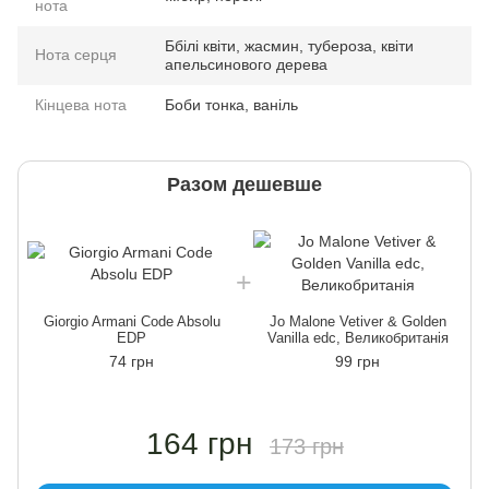
нота
Ббілі квіти, жасмин, тубероза, квіти
Нота серця
апельсинового дерева
Кінцева нота
Боби тонка, ваніль
Разом дешевше
Giorgio Armani Code Absolu
Jo Malone Vetiver & Golden
EDP
Vanilla edc, Великобританія
74 грн
99 грн
164 грн
173 грн