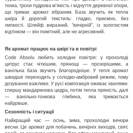
тонка, трохи пудрова м’якість і відчуття деревної опори,
що тримає аромат зібраним. База звучить як тепла
шкіра й дорогий текстиль: гладко, приємно, без
липкості. Шлейф виразний, “вечірній”, із золотистим
відтінком — він помітний, але не агресивний.
Як аромат працює на шкірі та в повітрі
Code Absolu любить холодне повітря: у прохолоді
цитрус стає чіткішим, прянощі — прозорішими, а
ванільна база звучить благородніше. У теплі аромат
швидше переходить у солодко-амбровий режим, тому
дозування важливе. У русі композиція оживає хвилями:
спершу мандаринова цедра, потім тепла пряність, далі
— ванільно-тонкова глибина, яка тримається
найдовше.
Сезонність і ситуації
Найкращий час — осінь, зима, прохолодні вечори
весни. Це аромат для побачень, вечірніх виходів, свят,