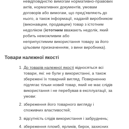
невідповідністю вимогам нормативно-правових
актів, нормативних документів, умовам
договорів або вимогам, що пред’являють до
нього, а також інформації, наданій виробником
(виконавцем, продавцем) товар з істотним
недоліком (
істотним
вважають недолік, який
робить неможливим або
неприпустимим використання товару за його
цільовим призначенням, з вини виробника).
Товари належної якості
До товарів належної якості
відносяться всі
товари, які: не були у використанні, а також
збережені їх товарний вигляд. Поверненню
підлягає тільки новий товар, який не має слідів
використання і не перебував в експлуатації, за
умови:
збереження його товарного вигляду і
споживчих властивостей;
відсутність слідів використання і забруднень;
збереження пломб, ярликів, бирок, захисних