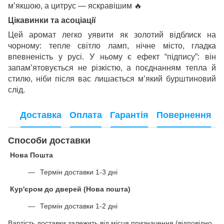
м’якшою, а цитрус — яскравішим
🔥
Цікавинки та асоціації
Цей аромат легко уявити як золотий відблиск на
чорному: тепле світло ламп, нічне місто, гладка
впевненість у русі. У ньому є ефект “підпису”: він
запам’ятовується не різкістю, а поєднанням тепла й
стилю, ніби після вас лишається м’який бурштиновий
слід.
Доставка
Оплата
Гарантія
Повернення
Способи доставки
Нова Пошта
Термін доставки 1-3 дні
Кур'єром до дверей (Нова пошта)
Термін доставки 1-2 дні
Вартість доставки залежить від місця призначення (
відповідно