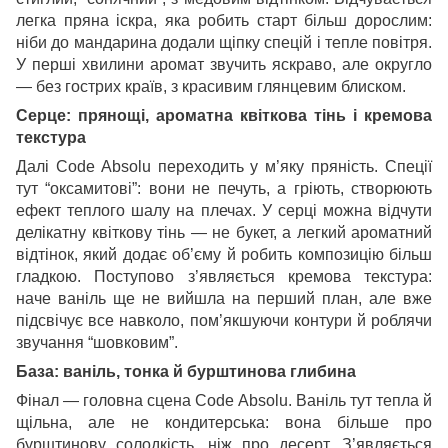
легка пряна іскра, яка робить старт більш дорослим:
ніби до мандарина додали щіпку спецій і тепле повітря.
У перші хвилини аромат звучить яскраво, але округло
— без гострих країв, з красивим глянцевим блиском.
Серце: прянощі, ароматна квіткова тінь і кремова
текстура
Далі Code Absolu переходить у м’яку пряність. Спеції
тут “оксамитові”: вони не печуть, а гріють, створюють
ефект теплого шалу на плечах. У серці можна відчути
делікатну квіткову тінь — не букет, а легкий ароматний
відтінок, який додає об’єму й робить композицію більш
гладкою. Поступово з’являється кремова текстура:
наче ваніль ще не вийшла на перший план, але вже
підсвічує все навколо, пом’якшуючи контури й роблячи
звучання “шовковим”.
База: ваніль, тонка й бурштинова глибина
Фінал — головна сцена Code Absolu. Ваніль тут тепла й
щільна, але не кондитерська: вона більше про
бурштинову солодкість, ніж про десерт. З’являється