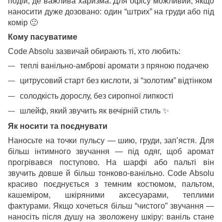
подій, де важлива харизма. Для офісу можливий, якщо
наносити дуже дозовано: один “штрих” на груди або під
комір
🙂
Кому пасуватиме
Code Absolu зазвичай обирають ті, хто любить:
теплі ванільно-амброві аромати з пряною подачею
цитрусовий старт без кислоти, зі “золотим” відтінком
солодкість дорослу, без сиропної липкості
шлейф, який звучить як вечірній стиль
✨
Як носити та поєднувати
Наносьте на точки пульсу — шию, груди, зап’ястя. Для
більш інтимного звучання — під одяг, щоб аромат
прогрівався поступово. На шарфі або пальті він
звучить довше й більш тонково-ванільно. Code Absolu
красиво поєднується з темним костюмом, пальтом,
кашеміром, шкіряними аксесуарами, теплими
фактурами. Якщо хочеться більш “чистого” звучання —
наносіть після душу на зволожену шкіру: ваніль стане