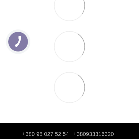
+380 98 027 52 54
+380933316320