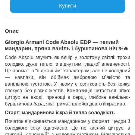
Купити
Опис
Giorgio Armani Code Absolu EDP — теплий
мандарин, пряна ваніль і бурштинова ніч ✨🔥
Code Absolu звучить як вечір у золотому світлі: трохи
солодко, дуже тепло, з відчуттям гладкої впевненості.
Це аромат із “піджачним” характером, але не холодний
— навпаки, він обіймає амбровою м’якістю та
ванільною густотою. У ньому є святковість без крику,
спокуса без різких жестів. Композиція читається чітко:
цитрус на вході, прянощі в серці, глибока ванільно-
бурштинова база, яка тримає шлейф довго й красиво.
Старт: мандаринова іскра й тепла солодкість
Початок відкривається мандарином у форматі цедри й
солодкого соку одночасно. Це не кислий цитрус, а
стиглий, “сонячний”, з медовим відтінком. Відчувається