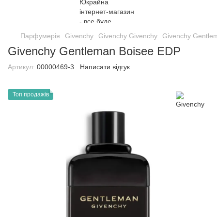
Парфумерія
Givenchy
Givenchy Givenchy
Givenchy Gentle
Givenchy Gentleman Boisee EDP
Артикул:
00000469-3
Написати відгук
Топ продажів