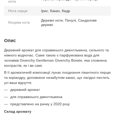
нота
Нота серця
Ірис, Какао, Кедр
Деревні ноти, Пачулі, Сандалове
Кінцева нота
дерево
Опис
Деревний аромат для справжнього джентльмена, сильного та
ніжного водночас. Саме такою є парфумована вода для
чоловіків Givenchy Gentleman Givenchy Boisée, яка сповнена
контрастів, як і ви самі.
В її ароматичній композиції лунає поєднання пікантного перцю
та коріандру, доповнене незабутнім какао, що лагідно пестить
усі ваші відчуття.
деревний аромат
для справжнього джентльмена
представлено на ринку у 2020 році
Склад аромату