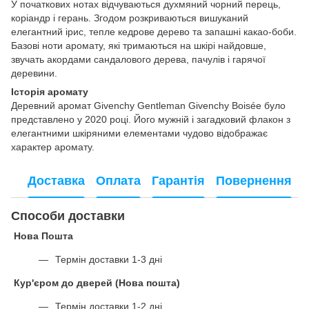
У початкових нотах відчуваються духмяний чорний перець,
коріандр і герань. Згодом розкриваються вишуканий
елегантний ірис, тепле кедрове дерево та запашні какао-боби.
Базові ноти аромату, які тримаються на шкірі найдовше,
звучать акордами сандалового дерева, пачулів і гарячої
деревини.
Історія аромату
Деревний аромат Givenchy Gentleman Givenchy Boisée було
представлено у 2020 році. Його мужній і загадковий флакон з
елегантними шкіряними елементами чудово відображає
характер аромату.
Доставка
Оплата
Гарантія
Повернення
Способи доставки
Нова Пошта
Термін доставки 1-3 дні
Кур'єром до дверей (Нова пошта)
Термін доставки 1-2 дні