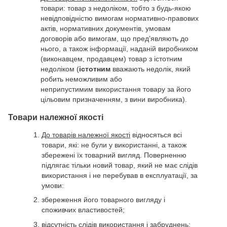
товари: товар з недоліком, тобто з будь-якою
невідповідністю вимогам нормативно-правових
актів, нормативних документів, умовам
договорів або вимогам, що пред’являють до
нього, а також інформації, наданій виробником
(виконавцем, продавцем) товар з істотним
недоліком (
істотним
вважають недолік, який
робить неможливим або
неприпустимим використання товару за його
цільовим призначенням, з вини виробника).
Товари належної якості
До товарів належної якості
відносяться всі
товари, які: не були у використанні, а також
збережені їх товарний вигляд. Поверненню
підлягає тільки новий товар, який не має слідів
використання і не перебував в експлуатації, за
умови:
збереження його товарного вигляду і
споживчих властивостей;
відсутність слідів використання і забруднень;