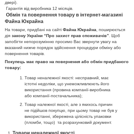
двері).
Гарантія від виробника 12 місяців.
Обмін та повернення товару в інтернет-магазині
Файна Юкрайна
На товари, придбані на сайті
Файна Юкрайна
, поширюється
дія
закону України “Про захист прав споживачів”
. Щоб
запобігти непорозумінню просимо Вас звернути увагу на
вказаний нижче порядок здійснення процедури обміну або
повернення товарів.
Покупець має право на повернення або обмін придбаного
товару:
Товар неналежної якості: несправний, має
істотні недоліки, що унеможливлюють його
використання (провина компанії-виробника
або компанії-постачальника);
Товар належної якості, але з якихось причин
не підійшов покупцю, при цьому товар не був у
використанні, збережена цілісність упаковки
(пломби, тощо) та розрахунковий документ.
Товари неналежної якості