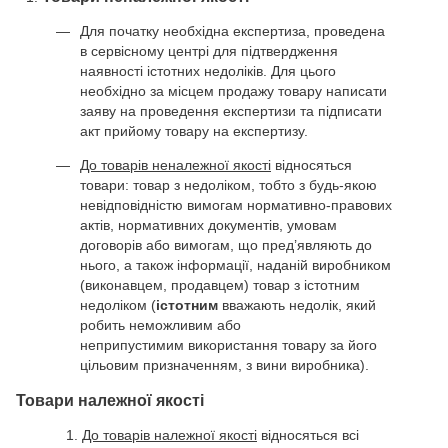
Для початку необхідна експертиза, проведена
в сервісному центрі для підтвердження
наявності істотних недоліків. Для цього
необхідно за місцем продажу товару написати
заяву на проведення експертизи та підписати
акт прийому товару на експертизу.
До товарів неналежної якості
відносяться
товари: товар з недоліком, тобто з будь-якою
невідповідністю вимогам нормативно-правових
актів, нормативних документів, умовам
договорів або вимогам, що пред’являють до
нього, а також інформації, наданій виробником
(виконавцем, продавцем) товар з істотним
недоліком (
істотним
вважають недолік, який
робить неможливим або
неприпустимим використання товару за його
цільовим призначенням, з вини виробника).
Товари належної якості
До товарів належної якості
відносяться всі