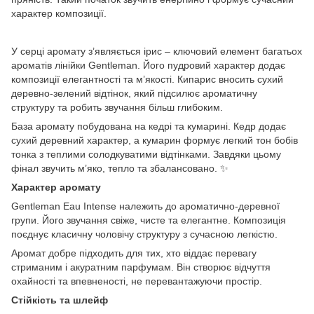
характер композиції.
У серці аромату з’являється ірис – ключовий елемент багатьох
ароматів лінійки Gentleman. Його пудровий характер додає
композиції елегантності та м’якості. Кипарис вносить сухий
деревно-зелений відтінок, який підсилює ароматичну
структуру та робить звучання більш глибоким.
База аромату побудована на кедрі та кумарині. Кедр додає
сухий деревний характер, а кумарин формує легкий тон бобів
тонка з теплими солодкуватими відтінками. Завдяки цьому
фінал звучить м’яко, тепло та збалансовано. ✨
Характер аромату
Gentleman Eau Intense належить до ароматично-деревної
групи. Його звучання свіже, чисте та елегантне. Композиція
поєднує класичну чоловічу структуру з сучасною легкістю.
Аромат добре підходить для тих, хто віддає перевагу
стриманим і акуратним парфумам. Він створює відчуття
охайності та впевненості, не перевантажуючи простір.
Стійкість та шлейф