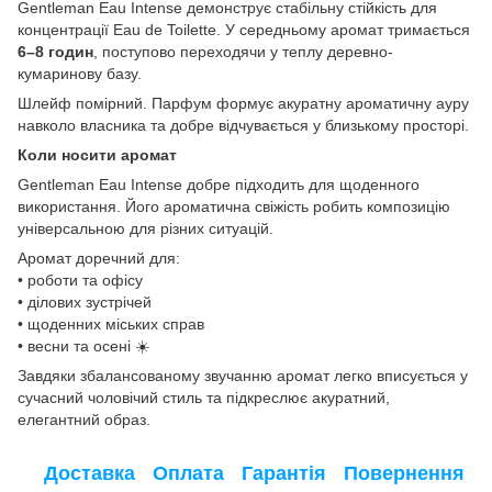
Gentleman Eau Intense демонструє стабільну стійкість для
концентрації Eau de Toilette. У середньому аромат тримається
6–8 годин
, поступово переходячи у теплу деревно-
кумаринову базу.
Шлейф помірний. Парфум формує акуратну ароматичну ауру
навколо власника та добре відчувається у близькому просторі.
Коли носити аромат
Gentleman Eau Intense добре підходить для щоденного
використання. Його ароматична свіжість робить композицію
універсальною для різних ситуацій.
Аромат доречний для:
• роботи та офісу
• ділових зустрічей
• щоденних міських справ
• весни та осені ☀️
Завдяки збалансованому звучанню аромат легко вписується у
сучасний чоловічий стиль та підкреслює акуратний,
елегантний образ.
Доставка
Оплата
Гарантія
Повернення