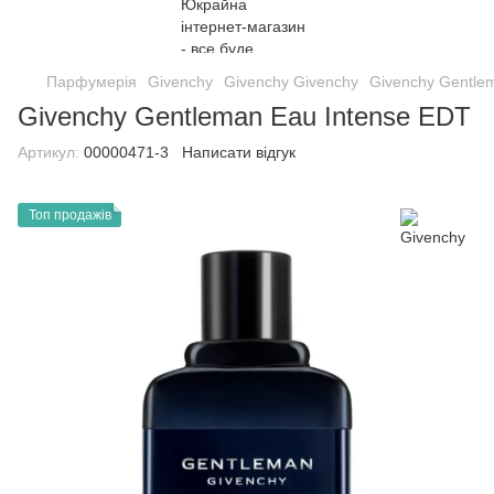
Парфумерія
Givenchy
Givenchy Givenchy
Givenchy Gentle
Givenchy Gentleman Eau Intense EDT
Артикул:
00000471-3
Написати відгук
Топ продажів