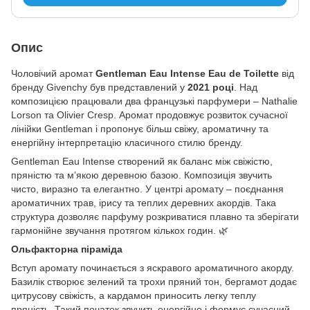
Опис
Чоловічий аромат
Gentleman Eau Intense Eau de Toilette
від
бренду Givenchy був представлений у
2021 році
. Над
композицією працювали два французькі парфумери – Nathalie
Lorson та Olivier Cresp. Аромат продовжує розвиток сучасної
лінійки Gentleman і пропонує більш свіжу, ароматичну та
енергійну інтерпретацію класичного стилю бренду.
Gentleman Eau Intense створений як баланс між свіжістю,
пряністю та м’якою деревною базою. Композиція звучить
чисто, виразно та елегантно. У центрі аромату – поєднання
ароматичних трав, ірису та теплих деревних акордів. Така
структура дозволяє парфуму розкриватися плавно та зберігати
гармонійне звучання протягом кількох годин. 🌿
Ольфакторна піраміда
Вступ аромату починається з яскравого ароматичного акорду.
Базилік створює зелений та трохи пряний тон, бергамот додає
цитрусову свіжість, а кардамон приносить легку теплу
пряність. Такий початок звучить енергійно і формує сучасний