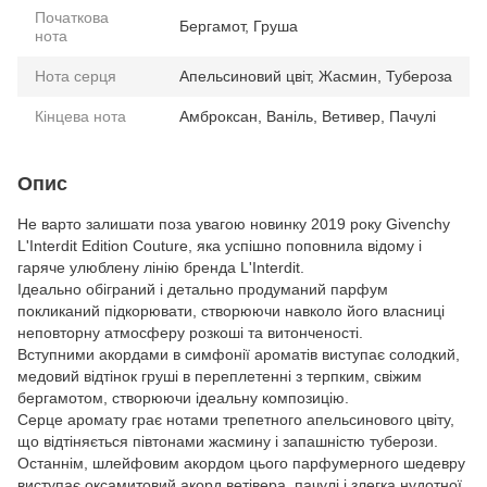
Початкова
Бергамот, Груша
нота
Нота серця
Апельсиновий цвіт, Жасмин, Тубероза
Кінцева нота
Амброксан, Ваніль, Ветивер, Пачулі
Опис
Не варто залишати поза увагою новинку 2019 року Givenchy
L'Interdit Edition Couture, яка успішно поповнила відому і
гаряче улюблену лінію бренда L'Interdit.
Ідеально обіграний і детально продуманий парфум
покликаний підкорювати, створюючи навколо його власниці
неповторну атмосферу розкоші та витонченості.
Вступними акордами в симфонії ароматів виступає солодкий,
медовий відтінок груші в переплетенні з терпким, свіжим
бергамотом, створюючи ідеальну композицію.
Серце аромату грає нотами трепетного апельсинового цвіту,
що відтіняється півтонами жасмину і запашністю туберози.
Останнім, шлейфовим акордом цього парфумерного шедевру
виступає оксамитовий акорд ветівера, пачулі і злегка нудотної