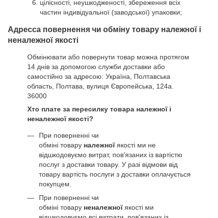
цілісності, неушкодженості, збереження всіх
частин індивідуальної (заводської) упаковки;
Адресса повернення чи обміну товару належної і
неналежної якості
Обмінювати або повернути товар можна протягом
14 днів за допомогою служби доставки або
самостійно за адресою: Україна, Полтавська
область, Полтава, вулиця Європейська, 124а.
36000
Хто плате за пересилку товара належної і
неналежної якості?
При поверненні чи
обміні товару
належної
якості ми не
відшкодовуємо витрат, пов'язаних із вартістю
послуг з доставки товару. У разі відмови від
товару вартість послуги з доставки оплачується
покупцем.
При поверненні чи
обміні товару
неналежної
якості ми
відшкодовуємо всі витрати, пов'язаних із