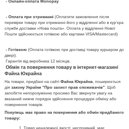
- Онлайн-оплата Monopay
- Оплата при отриманні
(Оплатити замовлення після
перевірки товару при отриманні його у відділенні або в кур’єра
служби доставки «Нова пошта». Оплата у відділенні Нової
Пошти здійснюється готівкою або картами VISA/Mastercard).
- Готівкою
(Оплата готівкою при доставці товару курьером до
двері).
Гарантія від виробника 12 місяців.
Обмін та повернення товару в інтернет-магазині
Файна Юкрайна
На товари, придбані на сайті
Файна Юкрайна
, поширюється
дія
закону України “Про захист прав споживачів”
. Щоб
запобігти непорозумінню просимо Вас звернути увагу на
вказаний нижче порядок здійснення процедури обміну або
повернення товарів.
Покупець має право на повернення або обмін придбаного
товару:
Товар неналежної якості: несправний, має