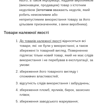
нього, а також інформації, наданій виробником
(виконавцем, продавцем) товар з істотним
недоліком (
істотним
вважають недолік, який
робить неможливим або
неприпустимим використання товару за його
цільовим призначенням, з вини виробника).
Товари належної якості
До товарів належної якості
відносяться всі
товари, які: не були у використанні, а також
збережені їх товарний вигляд. Поверненню
підлягає тільки новий товар, який не має слідів
використання і не перебував в експлуатації, за
умови:
збереження його товарного вигляду і
споживчих властивостей;
відсутність слідів використання і забруднень;
збереження пломб, ярликів, бирок, захисних
плівок;
збереження заводського маркування;