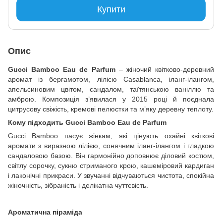
Купити
Опис
Gucci Bamboo Eau de Parfum
– жіночий квітково-деревний
аромат із бергамотом, лілією Casablanca, іланг-ілангом,
апельсиновим цвітом, сандалом, таїтянською ваніллю та
амброю. Композиція з’явилася у 2015 році й поєднала
цитрусову свіжість, кремові пелюстки та м’яку деревну теплоту.
Кому підходить Gucci Bamboo Eau de Parfum
Gucci Bamboo пасує жінкам, які цінують охайні квіткові
аромати з виразною лілією, сонячним іланг-ілангом і гладкою
сандаловою базою. Він гармонійно доповнює діловий костюм,
світлу сорочку, сукню стриманого крою, кашеміровий кардиган
і лаконічні прикраси. У звучанні відчуваються чистота, спокійна
жіночність, зібраність і делікатна чуттєвість.
Ароматична піраміда