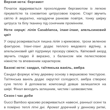
Верхня нота: бергамот
Початок відкривається прохолодним бергамотом із легкою
гіркуватістю та соковитою цитрусовою іскрою. Старт звучить
світло й акуратно, нагадуючи ранкове повітря, тонку шкірку
цитруса та білу тканину під сонячним промінням.
Ноти серця: лілія Casablanca, іланг-іланг, апельсиновий
цвіт
У серці розкривається пишна лілія з кремовою, трохи зеленою
фактурою. Іланг-іланг додає теплого медового відтінку, а
апельсиновий цвіт підтримує прозору свіжість. Квітковий акорд
звучить гладко й виразно, з балансом між пелюстковою
ніжністю та впевненим характером.
Базові ноти: сандал, таїтянська ваніль, амбра
Сандал формує м’яку деревну основу з вершковою текстурою.
Таїтянська ваніль додає округлої солодкості, амбра створює
сухе тепло й допомагає композиції довше залишатися на
шкірі. Фінал виходить затишним, чистим і шовковистим.
Сезон і час доби
Gucci Bamboo красиво розкривається навесні, ранньої осені та
в помірно теплі літні дні. Аромат доречний у денному ритмі,