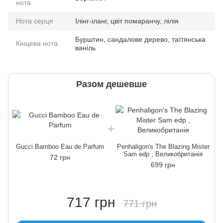
нота
Нота серця
Ілінг-іланг, цвіт помаранчу, лілія
Бурштин, сандалове дерево, таїтянська
Кінцева нота
ваніль
Разом дешевше
Gucci Bamboo Eau de Parfum
Penhaligon's The Blazing Mister
Sam edp , Великобританія
72 грн
699 грн
717 грн
771 грн