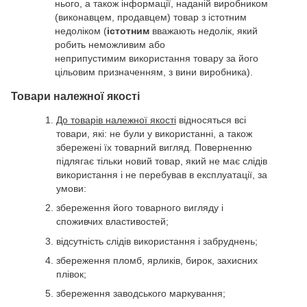
нього, а також інформації, наданій виробником
(виконавцем, продавцем) товар з істотним
недоліком (
істотним
вважають недолік, який
робить неможливим або
неприпустимим використання товару за його
цільовим призначенням, з вини виробника).
Товари належної якості
До товарів належної якості
відносяться всі
товари, які: не були у використанні, а також
збережені їх товарний вигляд. Поверненню
підлягає тільки новий товар, який не має слідів
використання і не перебував в експлуатації, за
умови:
збереження його товарного вигляду і
споживчих властивостей;
відсутність слідів використання і забруднень;
збереження пломб, ярликів, бирок, захисних
плівок;
збереження заводського маркування;