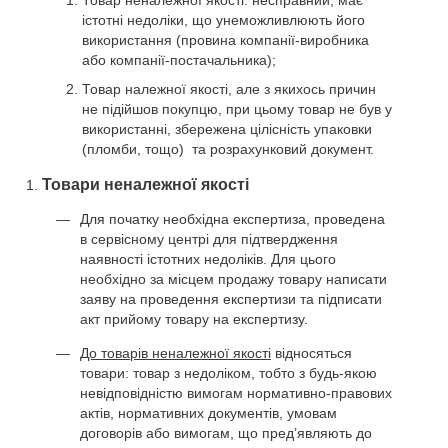
Товар неналежної якості: несправний, має
істотні недоліки, що унеможливлюють його
використання (провина компанії-виробника
або компанії-постачальника);
Товар належної якості, але з якихось причин
не підійшов покупцю, при цьому товар не був у
використанні, збережена цілісність упаковки
(пломби, тощо) та розрахунковий документ.
Товари неналежної якості
Для початку необхідна експертиза, проведена
в сервісному центрі для підтвердження
наявності істотних недоліків. Для цього
необхідно за місцем продажу товару написати
заяву на проведення експертизи та підписати
акт прийому товару на експертизу.
До товарів неналежної якості
відносяться
товари: товар з недоліком, тобто з будь-якою
невідповідністю вимогам нормативно-правових
актів, нормативних документів, умовам
договорів або вимогам, що пред’являють до