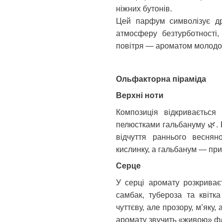
ніжних бутонів.
Цей парфум символізує дру
атмосферу безтурботності
повітря — ароматом молодого
Ольфакторна піраміда
Верхні ноти
Композиція відкривається
пелюстками гальбануму
🌿
.
відчуття раннього веснян
кислинку, а гальбанум — при
Серце
У серці аромату розкриваєт
самбак, тубероза та квітк
чуттєву, але прозору, м’яку
аромату звучить «живою» фл