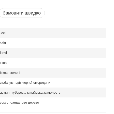
Замовити швидко
ucci
алія
іночі
літна
іткові, зелені
альбанум, цвіт чорної смородини
асмин, тубероза, китайська жимолость
ускус, сандалове дерево
 Le Gemme Nylaia