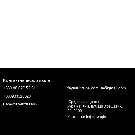
Контактна інформація
+380 98 027 52 54
faynaukraina.com.ua@gmail.com
+380933316320
Юридична адреса
Передзвонити вам?
Україна, Київ, вулиця Хрещатик,
21, 01001
Контактна інформація