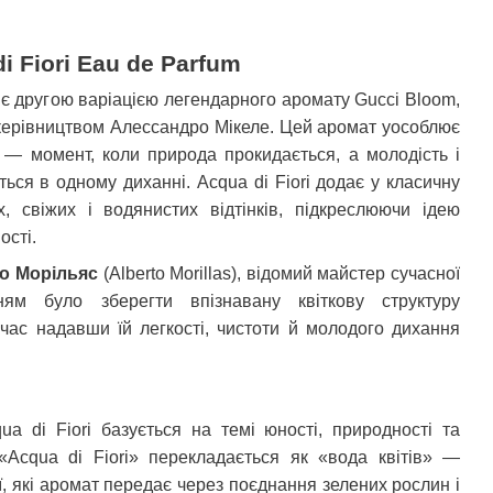
i Fiori Eau de Parfum
ти
 є другою варіацією легендарного аромату Gucci Bloom,
керівництвом Алессандро Мікеле. Цей аромат уособлює
ті — момент, коли природа прокидається, а молодість і
ься в одному диханні. Acqua di Fiori додає у класичну
, свіжих і водянистих відтінків, підкреслюючи ідею
ості.
о Морільяс
(Alberto Morillas), відомий майстер сучасної
ням було зберегти впізнавану квіткову структуру
час надавши їй легкості, чистоти й молодого дихання
a di Fiori базується на темі юності, природності та
 «Acqua di Fiori» перекладається як «вода квітів» —
, які аромат передає через поєднання зелених рослин і