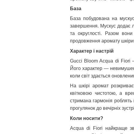
База
База побудована на мускус
завершення. Мускус додає ле
та округлості. Разом вон
продовження аромату шкіри
Характер і настрій
Gucci Bloom Acqua di Fiori 
Його характер — невимушений
коли світ здається оновлени
На шкірі аромат розкриває
квітковою чистотою, а вре
стримана гармонія роблять 
прогулянок до вечірніх зустр
Коли носити?
Acqua di Fiori найкраще зв