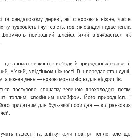
і та сандаловому дереві, які створюють ніжне, чисте
гку пудровість і чуттєвість, тоді як сандал надає тепла
и формують природний шлейф, який відчувається як
.
— це аромат свіжості, свободи й природної жіночності.
, м’який, з відтінком ніжності. Він передає стан душі,
м, а кожен день — новою можливістю для відкриттів.
ться поступово: спочатку зеленою прохолодою, потім
шті теплим, спокійним шлейфом. Його природність і
його придатним для будь-якої пори дня — від ранкових
ічей.
учить навесні та влітку, коли повітря тепле, але ще