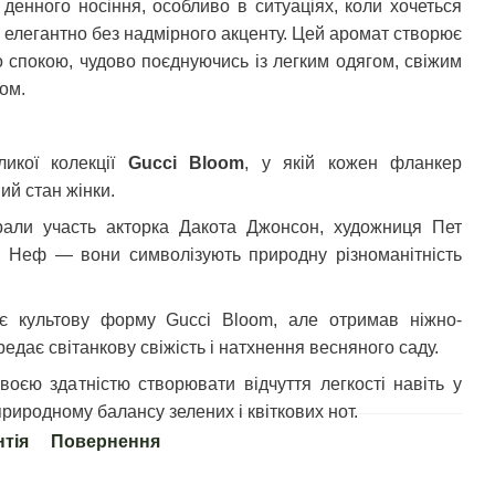
 денного носіння, особливо в ситуаціях, коли хочеться
 елегантно без надмірного акценту. Цей аромат створює
о спокою, чудово поєднуючись із легким одягом, свіжим
ом.
икої колекції
Gucci Bloom
, у якій кожен фланкер
ий стан жінки.
рали участь акторка Дакота Джонсон, художниця Пет
 Неф — вони символізують природну різноманітність
ає культову форму Gucci Bloom, але отримав ніжно-
редає світанкову свіжість і натхнення весняного саду.
своєю здатністю створювати відчуття легкості навіть у
риродному балансу зелених і квіткових нот.
нтія
Повернення