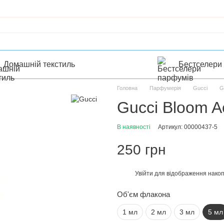
Домашній текстиль
Бестселери
Головна
Парфумерія
Gucci
G
Gucci Bloom A
В наявності
Артикул: 00000437-5
250 грн
Увійти
для відображення накоп
%
Об'єм флакона
1 мл
2 мл
3 мл
5 мл