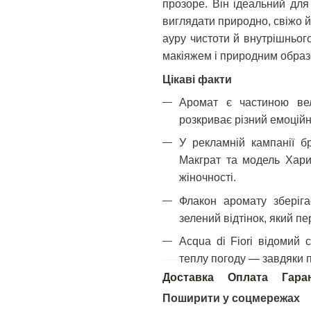
прозоре. Він ідеальний для
виглядати природно, свіжо й
ауру чистоти й внутрішньог
макіяжем і природним образ
Цікаві факти
Аромат є частиною вел
розкриває різний емоційн
У рекламній кампанії б
Макграт та модель Хари
жіночності.
Флакон аромату зберіг
зелений відтінок, який пе
Acqua di Fiori відомий 
теплу погоду — завдяки п
Доставка
Оплата
Гара
Поширити у соцмережах