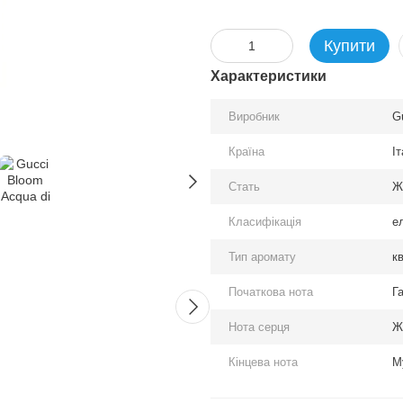
Купити
Характеристики
Виробник
G
Країна
Іт
Стать
Ж
Разом дешевше
Класифікація
е
Тип аромату
кв
Початкова нота
Г
Нота серця
Ж
Кінцева нота
М
Gucci Bloom Acqua di Fiori
Bvlgari
EDP
EDP