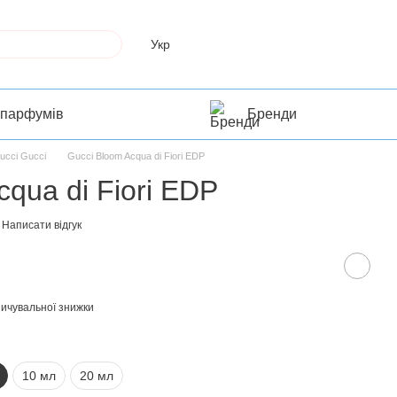
Укр
 парфумів
Бренди
ucci Gucci
Gucci Bloom Acqua di Fiori EDP
cqua di Fiori EDP
Написати відгук
ичувальної знижки
10 мл
20 мл