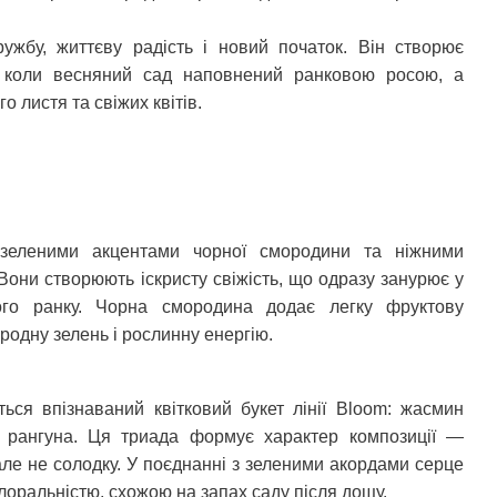
жбу, життєву радість і новий початок. Він створює
, коли весняний сад наповнений ранковою росою, а
 листя та свіжих квітів.
 зеленими акцентами чорної смородини та ніжними
 Вони створюють іскристу свіжість, що одразу занурює у
ого ранку. Чорна смородина додає легку фруктову
родну зелень і рослинну енергію.
ься впізнаваний квітковий букет лінії Bloom: жасмин
а рангуна. Ця триада формує характер композиції —
, але не солодку. У поєднанні з зеленими акордами серце
оральністю, схожою на запах саду після дощу.