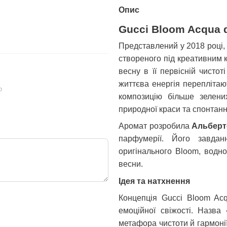
250 грн
396 грн
Опис
Gucci Bloom Acqua d
614 грн
646 грн
Купи
Представлений у 2018 році,
створеного під креативним 
весну в її первісній чисто
життєва енергія переплітают
ю
композицію більше зелених
природної краси та спонтанн
Аромат розробила
Альберт
парфумерії. Його завдан
оригінального Bloom, водно
весни.
Ідея та натхнення
Концепція Gucci Bloom Acqu
емоційної свіжості. Назва
метафора чистоти й гармонії