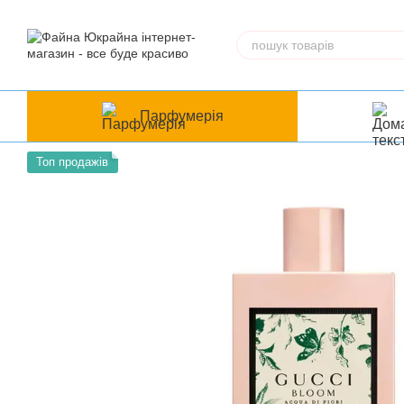
Перейти до основного контенту
Парфумерія
Топ продажів