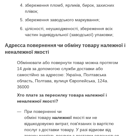
збереження пломб, ярликів, бирок, захисних
плівок;
збереження заводського маркування;
цілісності, неушкодженості, збереження всіх
частин індивідуальної (заводської) упаковки;
Адресса повернення чи обміну товару належної і
неналежної якості
Обмінювати або повернути товар можна протягом
14 днів за допомогою служби доставки або
самостійно за адресою: Україна, Полтавська
область, Полтава, вулиця Європейська, 124а.
36000
Хто плате за пересилку товара належної і
неналежної якості?
При поверненні чи
обміні товару
належної
якості ми не
відшкодовуємо витрат, пов'язаних із вартістю
послуг з доставки товару. У разі відмови від
товару вартість послуги з доставки оплачується