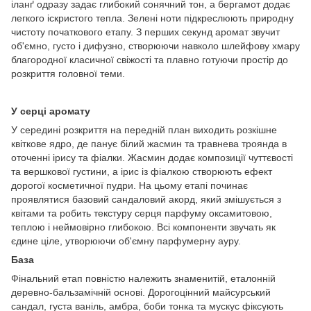
іланґ одразу задає глибокий сонячний тон, а бергамот додає
легкого іскристого тепла. Зелені ноти підкреслюють природну
чистоту початкового етапу. З перших секунд аромат звучит
об'ємно, густо і дифузно, створюючи навколо шлейфову хмару
благородної класичної свіжості та плавно готуючи простір до
розкриття головної теми.
У серці аромату
У середині розкриття на передній план виходить розкішне
квіткове ядро, де панує білий жасмин та травнева троянда в
оточенні ірису та фіалки. Жасмин додає композиції чуттєвості
та вершкової густини, а ірис із фіалкою створюють ефект
дорогої косметичної пудри. На цьому етапі починає
проявлятися базовий сандаловий акорд, який змішується з
квітами та робить текстуру серця парфуму оксамитовою,
теплою і неймовірно глибокою. Всі компоненти звучать як
єдине ціле, утворюючи об'ємну парфумерну ауру.
База
Фінальний етап повністю належить знаменитій, еталонній
деревно-бальзамічній основі. Дорогоцінний майсурський
сандал, густа ваніль, амбра, боби тонка та мускус фіксують