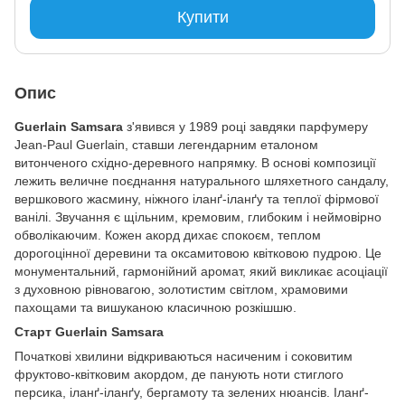
Купити
Опис
Guerlain Samsara
з'явився у 1989 році завдяки парфумеру
Jean-Paul Guerlain, ставши легендарним еталоном
витонченого східно-деревного напрямку. В основі композиції
лежить величне поєднання натурального шляхетного сандалу,
вершкового жасмину, ніжного іланґ-іланґу та теплої фірмової
ванілі. Звучання є щільним, кремовим, глибоким і неймовірно
обволікаючим. Кожен акорд дихає спокоєм, теплом
дорогоцінної деревини та оксамитовою квітковою пудрою. Це
монументальний, гармонійний аромат, який викликає асоціації
з духовною рівновагою, золотистим світлом, храмовими
пахощами та вишуканою класичною розкішшю.
Старт Guerlain Samsara
Початкові хвилини відкриваються насиченим і соковитим
фруктово-квітковим акордом, де панують ноти стиглого
персика, іланґ-іланґу, бергамоту та зелених нюансів. Іланґ-