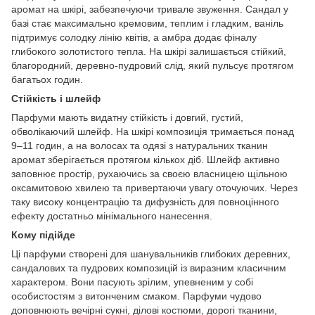
аромат на шкірі, забезпечуючи тривале звуження. Сандал у
базі стає максимально кремовим, теплим і гладким, ваніль
підтримує солодку лінію квітів, а амбра додає фіналу
глибокого золотистого тепла. На шкірі залишається стійкий,
благородний, деревно-пудровий слід, який пульсує протягом
багатьох годин.
Стійкість і шлейф
Парфуми мають видатну стійкість і довгий, густий,
обволікаючий шлейф. На шкірі композиція тримається понад
9–11 годин, а на волосах та одязі з натуральних тканин
аромат зберігається протягом кількох діб. Шлейф активно
заповнює простір, рухаючись за своєю власницею щільною
оксамитовою хвилею та привертаючи увагу оточуючих. Через
таку високу концентрацію та дифузність для повноцінного
ефекту достатньо мінімального нанесення.
Кому підійде
Ці парфуми створені для шанувальників глибоких деревних,
сандалових та пудрових композицій із виразним класичним
характером. Вони пасують зрілим, упевненим у собі
особистостям з витонченим смаком. Парфуми чудово
доповнюють вечірні сукні, ділові костюми, дорогі тканини,