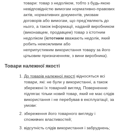
товари: товар з недоліком, тобто з будь-якою
невідповідністю вимогам нормативно-правових
актів, нормативних документів, умовам
договорів або вимогам, що пред’являють до
нього, а також інформації, наданій виробником
(виконавцем, продавцем) товар з істотним
недоліком (
істотним
вважають недолік, який
робить неможливим або
неприпустимим використання товару за його
цільовим призначенням, з вини виробника).
Товари належної якості
До товарів належної якості
відносяться всі
товари, які: не були у використанні, а також
збережені їх товарний вигляд. Поверненню
підлягає тільки новий товар, який не має слідів
використання і не перебував в експлуатації, за
умови:
збереження його товарного вигляду і
споживчих властивостей;
відсутність слідів використання і забруднень;