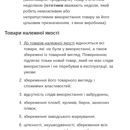
недоліком (
істотним
вважають недолік, який
робить неможливим або
неприпустимим використання товару за його
цільовим призначенням, з вини виробника).
Товари належної якості
До товарів належної якості
відносяться всі
товари, які: не були у використанні, а також
збережені їх товарний вигляд. Поверненню
підлягає тільки новий товар, який не має слідів
використання і не перебував в експлуатації, за
умови:
збереження його товарного вигляду і
споживчих властивостей;
відсутність слідів використання і забруднень;
збереження пломб, ярликів, бирок, захисних
плівок;
збереження заводського маркування;
цілісності, неушкодженості, збереження всіх