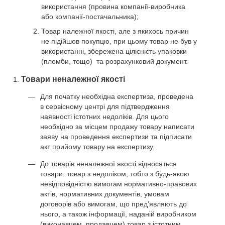
використання (провина компанії-виробника
або компанії-постачальника);
Товар належної якості, але з якихось причин
не підійшов покупцю, при цьому товар не був у
використанні, збережена цілісність упаковки
(пломби, тощо) та розрахунковий документ.
Товари неналежної якості
Для початку необхідна експертиза, проведена
в сервісному центрі для підтвердження
наявності істотних недоліків. Для цього
необхідно за місцем продажу товару написати
заяву на проведення експертизи та підписати
акт прийому товару на експертизу.
До товарів неналежної якості
відносяться
товари: товар з недоліком, тобто з будь-якою
невідповідністю вимогам нормативно-правових
актів, нормативних документів, умовам
договорів або вимогам, що пред’являють до
нього, а також інформації, наданій виробником
(виконавцем, продавцем) товар з істотним