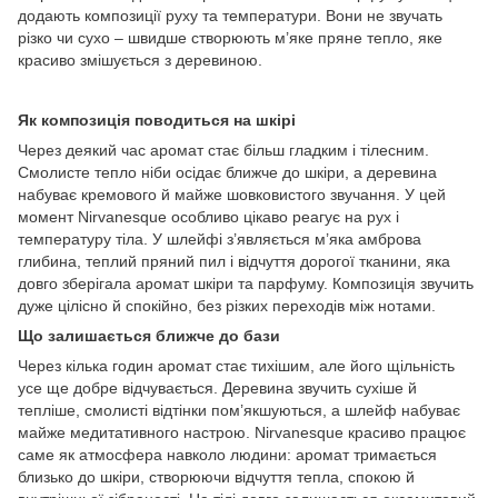
додають композиції руху та температури. Вони не звучать
різко чи сухо – швидше створюють м’яке пряне тепло, яке
красиво змішується з деревиною.
Як композиція поводиться на шкірі
Через деякий час аромат стає більш гладким і тілесним.
Смолисте тепло ніби осідає ближче до шкіри, а деревина
набуває кремового й майже шовковистого звучання. У цей
момент Nirvanesque особливо цікаво реагує на рух і
температуру тіла. У шлейфі з’являється м’яка амброва
глибина, теплий пряний пил і відчуття дорогої тканини, яка
довго зберігала аромат шкіри та парфуму. Композиція звучить
дуже цілісно й спокійно, без різких переходів між нотами.
Що залишається ближче до бази
Через кілька годин аромат стає тихішим, але його щільність
усе ще добре відчувається. Деревина звучить сухіше й
тепліше, смолисті відтінки пом’якшуються, а шлейф набуває
майже медитативного настрою. Nirvanesque красиво працює
саме як атмосфера навколо людини: аромат тримається
близько до шкіри, створюючи відчуття тепла, спокою й