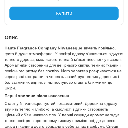
Купити
Опис
Haute Fragrance Company Nirvanesque
звучить повільно,
густо й дуже атмосферно. У повітрі одразу з’являється відчуття
теплого дерева, смолистого тепла й м’якої тілесної чуттєвості.
Аромат ніби створений для вечірнього світла, темних тканин і
повільного ритму без поспіху. Його характер розкривається не
через різкі контрасти, а через плавний рух теплих деревних і
бальзамічних відтінків, які поступово стають ближчими до
шкіри.
Перші хвилини після нанесення
Старт у Nirvanesque густий і оксамитовий. Деревина одразу
звучить тепло й глибоко, а смолисті відтінки створюють
щільний об’єм навколо тіла. У перші секунди аромат нагадує
тепле повітря в просторому тихому приміщенні, де дерево,
шкіра і тканина довго вбирали в себе запах парфуму. Спеції