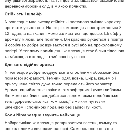
внутрішньої зібраності. На тілі довго залишається оксамитовий
деревно-амбровий слід із м’якою пряністю.
Стійкість і шлейф
Nirvanesque має високу стійкість і поступово змінює характер
протягом усього дня. На шкірі композиція легко тримається 8–
12 годин, а на тканині може залишатися ще довше. Шлейф у
аромату м’який, але помітний. Він красиво рухається в повітрі
й особливо добре розкривається в русі або на прохолодному
повітрі. У теплому приміщенні композиція стає більш тілесною
та м’якою, а в холоді – глибшою і сухішою.
Для кого підійде аромат
Nirvanesque добре поєднується зі спокійними образами без
показової яскравості. Темний одяг, вовна, шкіра, кашемір і
приглушене світло дуже точно передають його характер.
Аромат сприймається зрілим, атмосферним і дуже глибоким.
Він може особливо сподобатися людям, яким подобаються
теплі деревно-смолисті композиції з м’яким чуттєвим
шлейфом і спокійною подачею без зайвої гучності.
Коли Nirvanesque звучить найкраще
Найкрасивіше композиція розкривається восени, взимку та
прохолодними вечорами навесні. Саме холодне повітря