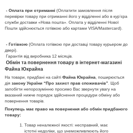
- Оплата при отриманні
(Оплатити замовлення після
перевірки товару при отриманні його у відділенні або в кур’єра
служби доставки «Нова пошта». Оплата у відділенні Нової
Пошти здійснюється готівкою або картами VISA/Mastercard).
- Готівкою
(Оплата готівкою при доставці товару курьером до
двері).
Гарантія від виробника 12 місяців.
Обмін та повернення товару в інтернет-магазині
Файна Юкрайна
На товари, придбані на сайті
Файна Юкрайна
, поширюється
дія
закону України “Про захист прав споживачів”
. Щоб
запобігти непорозумінню просимо Вас звернути увагу на
вказаний нижче порядок здійснення процедури обміну або
повернення товарів.
Покупець має право на повернення або обмін придбаного
товару:
Товар неналежної якості: несправний, має
істотні недоліки, що унеможливлюють його