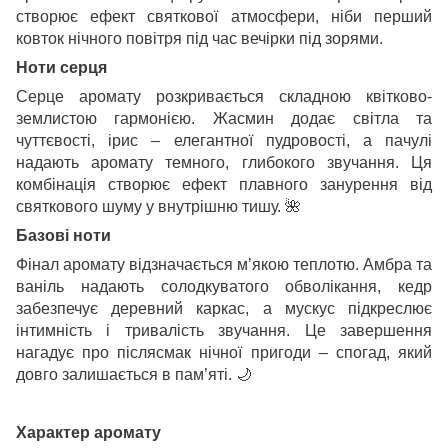
створює ефект святкової атмосфери, ніби перший
ковток нічного повітря під час вечірки під зорями.
Ноти серця
Серце аромату розкривається складною квітково-
землистою гармонією. Жасмин додає світла та
чуттєвості, ірис – елегантної пудровості, а пачулі
надають аромату темного, глибокого звучання. Ця
комбінація створює ефект плавного занурення від
святкового шуму у внутрішню тишу.
🌺
Базові ноти
Фінал аромату відзначається м’якою теплотю. Амбра та
ваніль надають солодкуватого обволікання, кедр
забезпечує деревний каркас, а мускус підкреслює
інтимність і тривалість звучання. Це завершення
нагадує про післясмак нічної пригоди – спогад, який
довго залишається в пам’яті.
🌙
Характер аромату