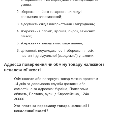
умови:
збереження його товарного вигляду і
споживчих властивостей;
відсутність слідів використання і забруднень;
збереження пломб, ярликів, бирок, захисних
плівок;
збереження заводського маркування;
цілісності, неушкодженості, збереження всіх
частин індивідуальної (заводської) упаковки;
Адресса повернення чи обміну товару належної і
неналежної якості
Обмінювати або повернути товар можна протягом
14 днів за допомогою служби доставки або
самостійно за адресою: Україна, Полтавська
область, Полтава, вулиця Європейська, 124а.
36000
Хто плате за пересилку товара належної і
неналежної якості?