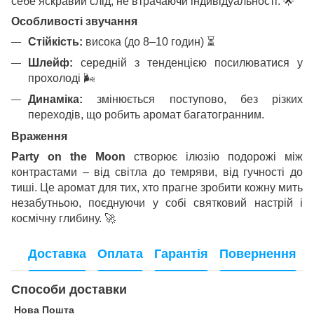
себе яскравий слід, не втрачаючи індивідуальності.
🌟
Особливості звучання
Стійкість:
висока (до 8–10 годин)
⏳
Шлейф:
середній з тенденцією посилюватися у
прохолоді
🌬
Динаміка:
змінюється поступово, без різких
переходів, що робить аромат багатогранним.
Враження
Party on the Moon
створює ілюзію подорожі між
контрастами – від світла до темряви, від гучності до
тиші. Це аромат для тих, хто прагне зробити кожну мить
незабутньою, поєднуючи у собі святковий настрій і
космічну глибину.
🚀
Доставка
Оплата
Гарантія
Повернення
Способи доставки
Нова Пошта