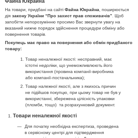
Файна Юкрайна
На товари, придбані на сайті
Файна Юкрайна
, поширюється
дія
закону України “Про захист прав споживачів”
. Щоб
запобігти непорозумінню просимо Вас звернути увагу на
вказаний нижче порядок здійснення процедури обміну або
повернення товарів.
Покупець має право на повернення або обмін придбаного
товару:
Товар неналежної якості: несправний, має
істотні недоліки, що унеможливлюють його
використання (провина компанії-виробника
або компанії-постачальника);
Товар належної якості, але з якихось причин
не підійшов покупцю, при цьому товар не був у
використанні, збережена цілісність упаковки
(пломби, тощо) та розрахунковий документ.
Товари неналежної якості
Для початку необхідна експертиза, проведена
в сервісному центрі для підтвердження