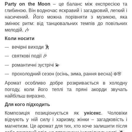
Party on the Moon
– це баланс між експресією та
глибиною. Він водночас яскравий і загадковий, легкий і
насичений. Його можна порівняти з музикою, яка
змінює ритм: від танцювальних темпів до повільних
мелодій.
🎶
Коли носити
вечірні виходи
🕺
святкові події
🎉
романтичні зустрічі
💫
прохолодний сезон (осінь, зима, рання весна)
❄
🌸
Аромат особливо добре розкривається в холодну
погоду, коли його теплі та пряні акорди звучать
найбільш виразно.
Для кого підходить
Композиція позиціонується як
унісекс
. Чоловіки
відчують у ній силу і харизму, жінки – загадковість і
магнетизм. Це аромат для тих, хто хоче залишити після