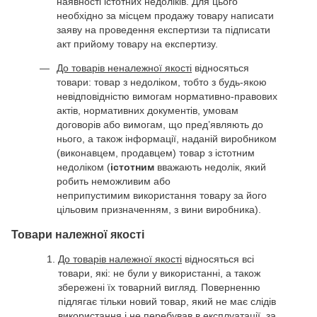
наявності істотних недоліків. Для цього
необхідно за місцем продажу товару написати
заяву на проведення експертизи та підписати
акт прийому товару на експертизу.
До товарів неналежної якості
відносяться
товари: товар з недоліком, тобто з будь-якою
невідповідністю вимогам нормативно-правових
актів, нормативних документів, умовам
договорів або вимогам, що пред’являють до
нього, а також інформації, наданій виробником
(виконавцем, продавцем) товар з істотним
недоліком (
істотним
вважають недолік, який
робить неможливим або
неприпустимим використання товару за його
цільовим призначенням, з вини виробника).
Товари належної якості
До товарів належної якості
відносяться всі
товари, які: не були у використанні, а також
збережені їх товарний вигляд. Поверненню
підлягає тільки новий товар, який не має слідів
використання і не перебував в експлуатації, за