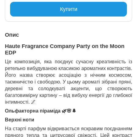
Купити
Опис
Haute Fragrance Company Party on the Moon
EDP
Це композиція, яка поєднує сучасну креативність із
ретельно вибудуваною класикою ароматних контрастів.
Його назва створює асоціацію з нічним космосом,
таємничістю і свободою. У цьому ароматі зібрані пряні,
деревні та солодкуваті акценти, що створюють
багатовимірну картину – від вибуху енергії до глибокої
інтимності.
🌌
Ольфакторна піраміда
🌿🌸🌲
Верхні ноти
На старті парфум відкривається яскравим поєднанням
пряного тепла та цитрусової свіжості. Цей контраст