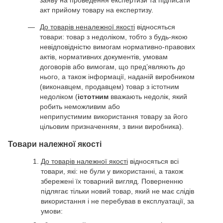
акт прийому товару на експертизу.
До товарів неналежної якості
відносяться
товари: товар з недоліком, тобто з будь-якою
невідповідністю вимогам нормативно-правових
актів, нормативних документів, умовам
договорів або вимогам, що пред’являють до
нього, а також інформації, наданій виробником
(виконавцем, продавцем) товар з істотним
недоліком (
істотним
вважають недолік, який
робить неможливим або
неприпустимим використання товару за його
цільовим призначенням, з вини виробника).
Товари належної якості
До товарів належної якості
відносяться всі
товари, які: не були у використанні, а також
збережені їх товарний вигляд. Поверненню
підлягає тільки новий товар, який не має слідів
використання і не перебував в експлуатації, за
умови: