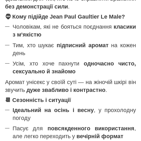
без демонстрації сили
.
🧔
Кому підійде Jean Paul Gaultier Le Male?
Чоловікам, які не бояться поєднання
класики
з м’якістю
Тим, хто шукає
підписний аромат
на кожен
день
Усім, хто хоче пахнути
одночасно чисто,
сексуально й знайомо
Аромат унісекс у своїй суті — на жіночій шкірі він
звучить
дуже звабливо і контрастно
.
📆
Сезонність і ситуації
Ідеальний на осінь і весну
, у прохолодну
погоду
Пасує для
повсякденного використання
,
але легко переходить у
вечірній формат