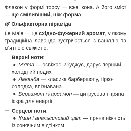
Флакон у формі торсу — вже ікона. А його зміст
—
ще сміливіший, ніж форма
.
🌿
Ольфакторна піраміда
Le Male — це
східно-фужерний аромат
, у якому
традиційна лаванда зустрічається з ваніллю та
м’ятною свіжістю.
Верхні ноти
:
🔸
М’ята
— освіжає, збуджує, дарує перший
холодний подих
🔸
Лаванда
— класика барбершопу, гірко-
солодка, впізнавана
🔸
Бергамот і кардамон
— цитрусова і пряна
іскра для енергії
Серцеві ноти
:
🔸
Кмин і апельсиновий цвіт
— пряна ніжність
із сонячним відтінком