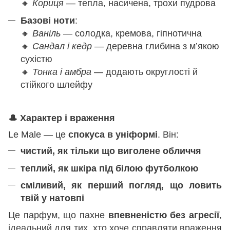
🔸
Кориця
— тепла, насичена, трохи пудрова
Базові ноти
:
🔸
Ваніль
— солодка, кремова, гіпнотична
🔸
Сандал і кедр
— деревна глибина з м’якою
сухістю
🔸
Тонка і амбра
— додають округлості й
стійкого шлейфу
🎩
Характер і враження
Le Male — це
спокуса в уніформі
. Він:
чистий, як тільки що виголене обличчя
теплий, як шкіра під білою футболкою
сміливий, як перший погляд, що ловить
твій у натовпі
Це парфум, що пахне
впевненістю без агресії
,
ідеальний для тих, хто хоче справляти враження