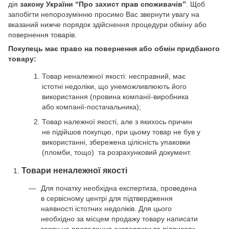
дія
закону України “Про захист прав споживачів”
. Щоб
запобігти непорозумінню просимо Вас звернути увагу на
вказаний нижче порядок здійснення процедури обміну або
повернення товарів.
Покупець має право на повернення або обмін придбаного
товару:
Товар неналежної якості: несправний, має
істотні недоліки, що унеможливлюють його
використання (провина компанії-виробника
або компанії-постачальника);
Товар належної якості, але з якихось причин
не підійшов покупцю, при цьому товар не був у
використанні, збережена цілісність упаковки
(пломби, тощо) та розрахунковий документ.
Товари неналежної якості
Для початку необхідна експертиза, проведена
в сервісному центрі для підтвердження
наявності істотних недоліків. Для цього
необхідно за місцем продажу товару написати
заяву на проведення експертизи та підписати