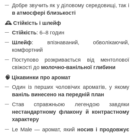
Добре звучить як у діловому середовищі, так і
в атмосфері близькості
🕰
️ Стійкість і шлейф
Стійкість
: 6–8 годин
Шлейф
: впізнаваний, обволікаючий,
комфортний
Поступово розкривається від ментолової
свіжості до
молочно-ванільної глибини
🧠
Цікавинки про аромат
Один із перших чоловічих ароматів, у якому
ваніль винесено на передній план
Став справжньою легендою завдяки
нестандартному флакону й контрастному
характеру
Le Male — аромат, який
носив і продовжує