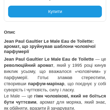
Купити
Опис
Jean Paul Gaultier Le Male Eau de Toilette:
аромат, що зруйнував шаблони чоловічої
парфумерії
Jean Paul Gaultier Le Male Eau de Toilette
— це
революційний аромат
, який у 1995 році кинув
виклик усьому, що вважалося «чоловічим» у
парфумерії. Готьє зламав стереотипи,
створивши
парфум-марінар
, що поєднує у собі
суворість і чуттєвість, силу і ласку.
Le Male — це
гімн чоловікові, який не боїться
бути чуттєвим
, аромат для моряка, який знає,
як обійняти, вразити й зачарувати.