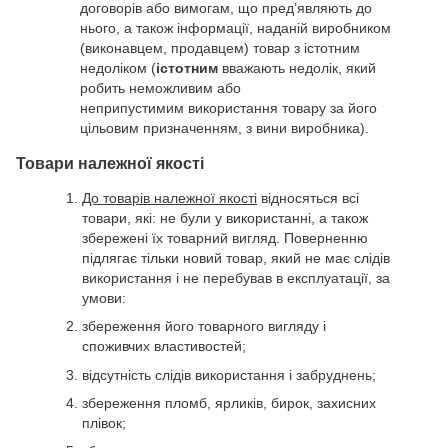
договорів або вимогам, що пред’являють до
нього, а також інформації, наданій виробником
(виконавцем, продавцем) товар з істотним
недоліком (
істотним
вважають недолік, який
робить неможливим або
неприпустимим використання товару за його
цільовим призначенням, з вини виробника).
Товари належної якості
До товарів належної якості
відносяться всі
товари, які: не були у використанні, а також
збережені їх товарний вигляд. Поверненню
підлягає тільки новий товар, який не має слідів
використання і не перебував в експлуатації, за
умови:
збереження його товарного вигляду і
споживчих властивостей;
відсутність слідів використання і забруднень;
збереження пломб, ярликів, бирок, захисних
плівок;