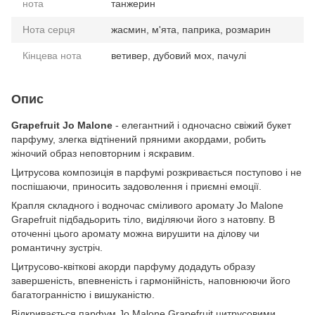
нота
танжерин
Нота серця
жасмин, м'ята, паприка, розмарин
Кінцева нота
ветивер, дубовий мох, пачулі
Опис
Grapefruit Jo Malone
- елегантний і одночасно свіжий букет
парфуму, злегка відтінений пряними акордами, робить
жіночий образ неповторним і яскравим.
Цитрусова композиція в парфумі розкривається поступово і не
поспішаючи, приносить задоволення і приємні емоції.
Крапля складного і водночас сміливого аромату Jo Malone
Grapefruit підбадьорить тіло, виділяючи його з натовпу. В
оточенні цього аромату можна вирушити на ділову чи
романтичну зустріч.
Цитрусово-квіткові акорди парфуму додадуть образу
завершеність, впевненість і гармонійність, наповнюючи його
багатогранністю і вишуканістю.
Відкривається парфум Jo Malone Grapefruit цитрусовими