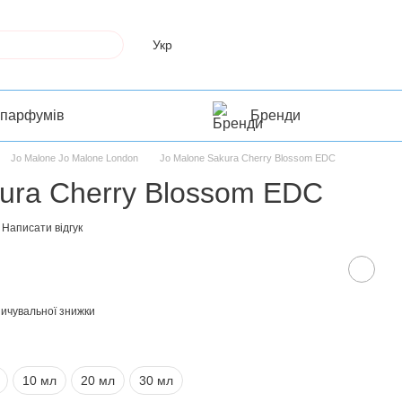
Укр
 парфумів
Бренди
Jo Malone Jo Malone London
Jo Malone Sakura Cherry Blossom EDC
ura Cherry Blossom EDC
Написати відгук
ичувальної знижки
10 мл
20 мл
30 мл