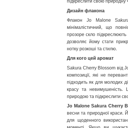
підкреслити свою природну ч
Дизайн флакона
Флакон
Jo
Malone
Sakur
мінімалістичний, що повн
прозоре скло підкреслюють н
дозволяє йому стати прикр
нотку розкоші та стилю.
Для кого цей аромат
Sakura Cherry Blossom від Jo
композиції, які не переван
підходить як для молодих дів
красу та невимушеність. 
природою та підкреслити сво
Jo
Malone
Sakura
Cherry
B
весни та природної краси. Й
для щоденного використанн
моменті. Якщо ви шукаєт