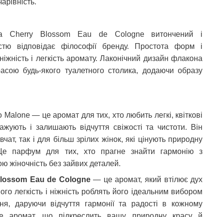
арівність.
a
Cherry
Blossom
Eau
de
Cologne
витончений і
істю відповідає філософії бренду. Простота форм і
іжність і легкість аромату. Лаконічний дизайн флакона
асою будь-якого туалетного столика, додаючи образу
 Malone — це аромат для тих, хто любить легкі, квіткові
тажують і залишають відчуття свіжості та чистоти.
Він
чат, так і для більш зрілих жінок, які цінують природну
Це парфум для тих, хто прагне знайти гармонію з
ю жіночність без зайвих деталей.
lossom
Eau
de
Cologne
— це аромат, який втілює дух
ого легкість і ніжність роблять його ідеальним вибором
я, даруючи відчуття гармонії та радості в кожному
е аромат, що підкреслить вашу природну красу й