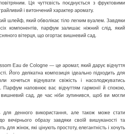
овітряним. Ця чуттєвість поєднується з фруктовими
грайливий і витончений характер аромату.
ий шлейф, який обволікає тіло легким вуалем. Завдяки
сіх компонентів, парфум залишає ніжний слід, який
сняного вітерця, що огортає вишневий сад.
ossom
Eau
de
Cologne
— це аромат, який дарує відчуття
ості. Його делікатна композиція ідеально підходить для
оли хочеться відчувати свіжість і насолоджуватись
 Парфум наповнює вас відчуттям гармонії й спокою,
й вишневий сад, де час ніби зупинився, щоб ви могли
ь для денного використання, але також може стати
о вечірнього образу завдяки своїй вишуканості та
ь для жінок, які цінують простоту, елегантність і хочуть