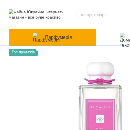
Перейти до основного контенту
Парфумерія
Топ продажів