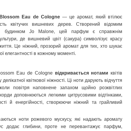
 Blossom Eau de Cologne
— це аромат, який втілює
ість квітучих вишневих дерев. Створений відомим
им будинком
Jo
Malone
, цей парфум є справжнім
ультури, де вишневий цвіт (сакура) символізує красу
життя. Це ніжний, прозорий аромат для тих, хто шукає
ної елегантності в кожному моменті.
lossom
Eau
de
Cologne
відкривається нотами
квітів
делікатної квіткової ніжності. Ці ноти дарують відчуття
 коли повітря наповнене запахом щойно розквітлих
акорди доповнюються легкими цитрусовими відтінками,
сті й енергійності, створюючи ніжний та грайливий
ваються ноти рожевого мускусу, які надають аромату
кус додає глибини, проте не перевантажує парфум,