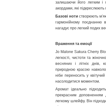
залишаючи його легким і п
акордами, які підкреслюють 
Базові ноти
створюють м'як
гармонійному поєднанню в
нагадує про легкий подих ве
Враження та емоції
Jo
Malone
Sakura
Cherry
Bl
легкості, чистоти та жіночн
весняних і літніх днів, к
природною красою навколо.
ніби переносить у квітучи
насолодитися моментом.
Аромат ідеально підходит
прекрасним доповненням д
легкому шлейфу. Він підходит