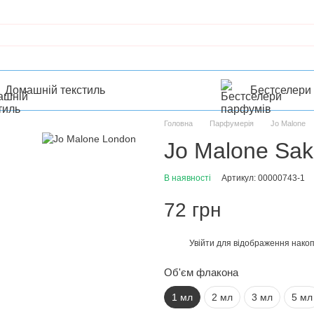
Домашній текстиль
Бестселери
Головна
Парфумерія
Jo Malone
Jo Malone Sak
В наявності
Артикул: 00000743-1
72 грн
Увійти
для відображення накоп
%
Об'єм флакона
1 мл
2 мл
3 мл
5 мл