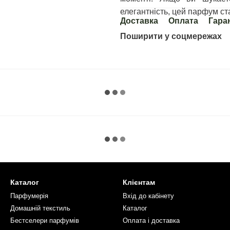
елегантність, цей парфум с
Доставка
Оплата
Гара
Поширити у соцмережах
Каталог
Клієнтам
Парфумерія
Вхід до кабінету
Домашній текстиль
Каталог
Бестселери парфумів
Оплата і доставка