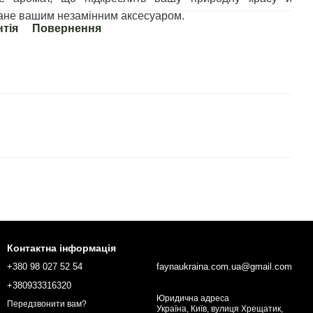
тане вашим незамінним аксесуаром.
нтія
Повернення
Контактна інформація
+380 98 027 52 54
faynaukraina.com.ua@gmail.com
+380933316320
Юридична адреса
Передзвонити вам?
Україна, Київ, вулиця Хрещатик,