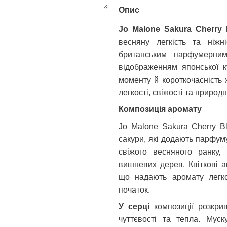
Опис
Jo Malone Sakura Cherry
весняну легкість та ніжн
британським парфумерн
відображенням японської к
моменту й короткочасність 
легкості, свіжості та природ
Композиція аромату
Jo
Malone
Sakura
Cherry
B
сакури, які додають парфуму 
свіжого весняного ранку,
вишневих дерев. Квіткові 
що надають аромату легко
початок.
У серці
композиції розкри
чуттєвості та тепла. Мус