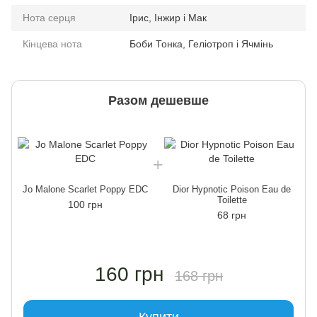
Нота серця
Ірис, Інжир і Мак
Кінцева нота
Боби Тонка, Геліотроп і Ячмінь
Разом дешевше
Jo Malone Scarlet Poppy EDC
Dior Hypnotic Poison Eau de
Toilette
100 грн
68 грн
160 грн
168 грн
Купити