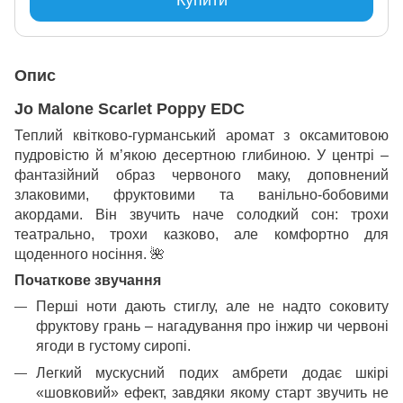
Опис
Jo Malone Scarlet Poppy EDC
Теплий квітково-гурманський аромат з оксамитовою
пудровістю й м’якою десертною глибиною. У центрі –
фантазійний образ червоного маку, доповнений
злаковими, фруктовими та ванільно-бобовими
акордами. Він звучить наче солодкий сон: трохи
театрально, трохи казково, але комфортно для
щоденного носіння.
🌺
Початкове звучання
Перші ноти дають стиглу, але не надто соковиту
фруктову грань – нагадування про інжир чи червоні
ягоди в густому сиропі.
Легкий мускусний подих амбрети додає шкірі
«шовковий» ефект, завдяки якому старт звучить не