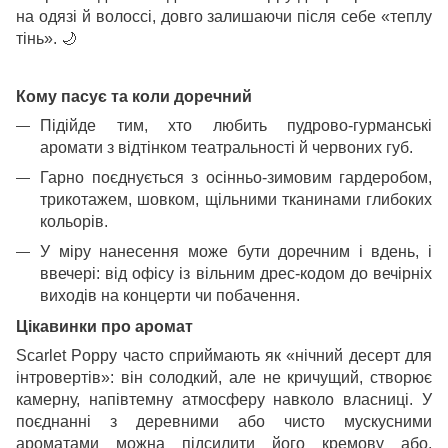
на одязі й волоссі, довго залишаючи після себе «теплу
тінь».
🌙
Кому пасує та коли доречний
Підійде тим, хто любить пудрово-гурманські
аромати з відтінком театральності й червоних губ.
Гарно поєднується з осінньо-зимовим гардеробом,
трикотажем, шовком, щільними тканинами глибоких
кольорів.
У міру нанесення може бути доречним і вдень, і
ввечері: від офісу із вільним дрес-кодом до вечірніх
виходів на концерти чи побачення.
Цікавинки про аромат
Scarlet Poppy часто сприймають як «нічний десерт для
інтровертів»: він солодкий, але не кричущий, створює
камерну, напівтемну атмосферу навколо власниці. У
поєднанні з деревними або чисто мускусними
ароматами можна підсилити його кремову або,