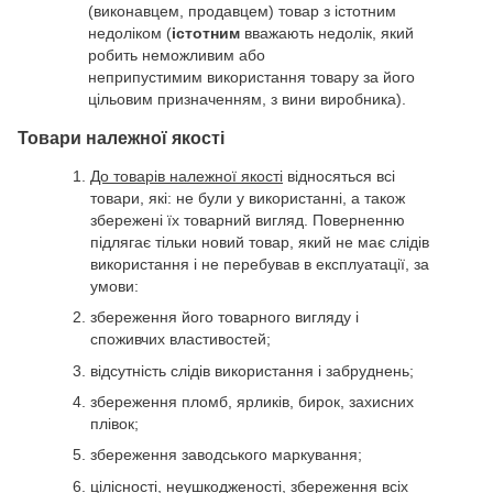
(виконавцем, продавцем) товар з істотним
недоліком (
істотним
вважають недолік, який
робить неможливим або
неприпустимим використання товару за його
цільовим призначенням, з вини виробника).
Товари належної якості
До товарів належної якості
відносяться всі
товари, які: не були у використанні, а також
збережені їх товарний вигляд. Поверненню
підлягає тільки новий товар, який не має слідів
використання і не перебував в експлуатації, за
умови:
збереження його товарного вигляду і
споживчих властивостей;
відсутність слідів використання і забруднень;
збереження пломб, ярликів, бирок, захисних
плівок;
збереження заводського маркування;
цілісності, неушкодженості, збереження всіх