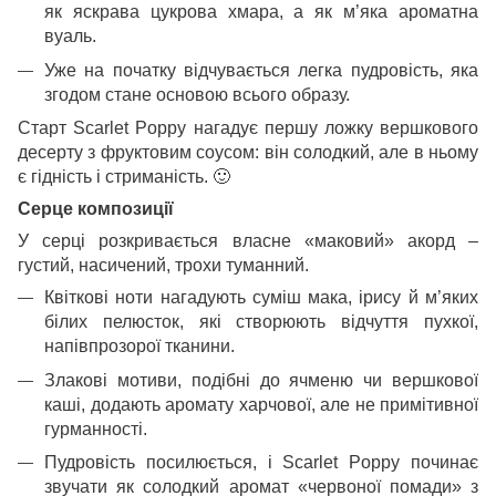
як яскрава цукрова хмара, а як м’яка ароматна
вуаль.
Уже на початку відчувається легка пудровість, яка
згодом стане основою всього образу.
Старт Scarlet Poppy нагадує першу ложку вершкового
десерту з фруктовим соусом: він солодкий, але в ньому
є гідність і стриманість.
🙂
Серце композиції
У серці розкривається власне «маковий» акорд –
густий, насичений, трохи туманний.
Квіткові ноти нагадують суміш мака, ірису й м’яких
білих пелюсток, які створюють відчуття пухкої,
напівпрозорої тканини.
Злакові мотиви, подібні до ячменю чи вершкової
каші, додають аромату харчової, але не примітивної
гурманності.
Пудровість посилюється, і Scarlet Poppy починає
звучати як солодкий аромат «червоної помади» з