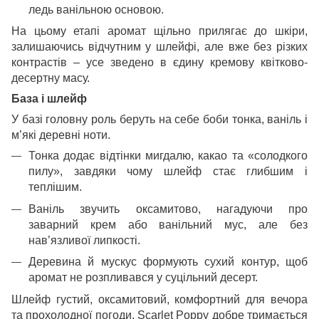
ледь ванільною основою.
На цьому етапі аромат щільно прилягає до шкіри,
залишаючись відчутним у шлейфі, але вже без різких
контрастів – усе зведено в єдину кремову квітково-
десертну масу.
База і шлейф
У базі головну роль беруть на себе боби тонка, ваніль і
м’які деревні ноти.
Тонка додає відтінки мигдалю, какао та «солодкого
пилу», завдяки чому шлейф стає глибшим і
теплішим.
Ваніль звучить оксамитово, нагадуючи про
заварний крем або ванільний мус, але без
нав’язливої липкості.
Деревина й мускус формують сухий контур, щоб
аромат не розпливався у суцільний десерт.
Шлейф густий, оксамитовий, комфортний для вечора
та прохолодної погоди. Scarlet Poppy добре тримається