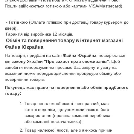
служби доставки «Нова пошта». Оплата у відділенні Нової
Пошти здійснюється готівкою або картами VISA/Mastercard).
- Готівкою
(Оплата готівкою при доставці товару курьером до
двері).
Гарантія від виробника 12 місяців.
Обмін та повернення товару в інтернет-магазині
Файна Юкрайна
На товари, придбані на сайті
Файна Юкрайна
, поширюється
дія
закону України “Про захист прав споживачів”
. Щоб
запобігти непорозумінню просимо Вас звернути увагу на
вказаний нижче порядок здійснення процедури обміну або
повернення товарів.
Покупець має право на повернення або обмін придбаного
товару:
Товар неналежної якості: несправний, має
істотні недоліки, що унеможливлюють його
використання (провина компанії-виробника
або компанії-постачальника);
Товар належної якості, але з якихось причин