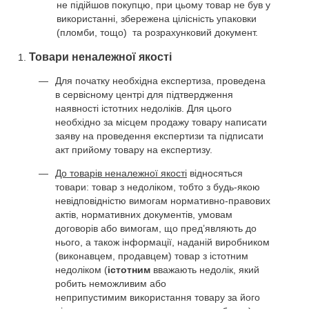
не підійшов покупцю, при цьому товар не був у
використанні, збережена цілісність упаковки
(пломби, тощо) та розрахунковий документ.
Товари неналежної якості
Для початку необхідна експертиза, проведена
в сервісному центрі для підтвердження
наявності істотних недоліків. Для цього
необхідно за місцем продажу товару написати
заяву на проведення експертизи та підписати
акт прийому товару на експертизу.
До товарів неналежної якості
відносяться
товари: товар з недоліком, тобто з будь-якою
невідповідністю вимогам нормативно-правових
актів, нормативних документів, умовам
договорів або вимогам, що пред’являють до
нього, а також інформації, наданій виробником
(виконавцем, продавцем) товар з істотним
недоліком (
істотним
вважають недолік, який
робить неможливим або
неприпустимим використання товару за його