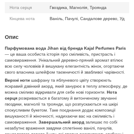
Нота серця
Гвоздика, Магнолія, Троянда
Кінцева нота
Ваніль, Пачулі, Сандалове дерево, Уд
Опис
Парфумована вода Jihan від бренда Kajal Perfumes Paris
— це ваша особиста історія про сміливість, пристрасть і
самовираження. Унікальний деревно-пряний аромат втілює
всю силу чоловіків й вишукану елегантність жінок, огортаючи
свого власника шлейфом таємничості й звабливої чарівності.
Верхні ноти
шафрану та яблуневого цвіту створюють
яскравий дзвінкий акорд, який занурює в теплу атмосферу, де
можна сміливо відкривати для себе нові горизонти.
Нота
серця
розкривається в багатому й витонченому звучанні
гвоздики, магнолії та троянди, що розпускаються на шкірі
спокусливим букетом. Таке поєднання додає композиції
вишуканості й жіночності, надихаючи вас на сміливість і
самовираження.
Завершальний акорд
залишає по собі
незабутнє враження завдяки сплетінню ванілі, пачулів,
сандалового дерева й уду, які сповна розкривають глибину і