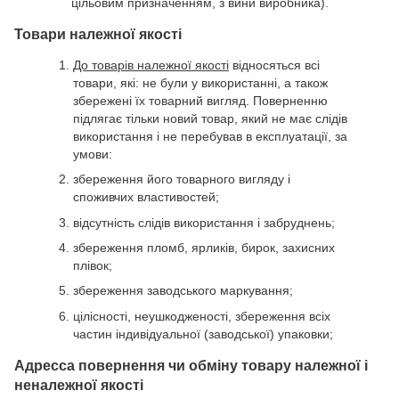
цільовим призначенням, з вини виробника).
Товари належної якості
До товарів належної якості
відносяться всі
товари, які: не були у використанні, а також
збережені їх товарний вигляд. Поверненню
підлягає тільки новий товар, який не має слідів
використання і не перебував в експлуатації, за
умови:
збереження його товарного вигляду і
споживчих властивостей;
відсутність слідів використання і забруднень;
збереження пломб, ярликів, бирок, захисних
плівок;
збереження заводського маркування;
цілісності, неушкодженості, збереження всіх
частин індивідуальної (заводської) упаковки;
Адресса повернення чи обміну товару належної і
неналежної якості