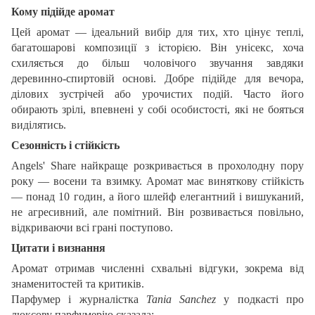
Кому підійде аромат
Цей аромат — ідеальний вибір для тих, хто цінує теплі,
багатошарові композиції з історією. Він унісекс, хоча
схиляється до більш чоловічого звучання завдяки
деревинно-спиртовій основі. Добре підійде для вечора,
ділових зустрічей або урочистих подій. Часто його
обирають зрілі, впевнені у собі особистості, які не бояться
виділятись.
Сезонність і стійкість
Angels' Share найкраще розкривається в прохолодну пору
року — восени та взимку. Аромат має виняткову стійкість
— понад 10 годин, а його шлейф елегантний і вишуканий,
не агресивний, але помітний. Він розвивається повільно,
відкриваючи всі грані поступово.
Цитати і визнання
Аромат отримав численні схвальні відгуки, зокрема від
знаменитостей та критиків.
Парфумер і журналістка
Tania Sanchez
у подкасті про
люксову парфумерію сказала: