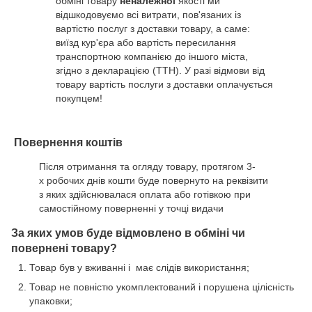
обміні товару
неналежної
якості ми
відшкодовуємо всі витрати, пов'язаних із
вартістю послуг з доставки товару, а саме:
виїзд кур'єра або вартість пересилання
транспортною компанією до іншого міста,
згідно з декларацією (ТТН). У разі відмови від
товару вартість послуги з доставки оплачується
покупцем!
Повернення коштів
Після отримання та огляду товару, протягом 3-
х робочих днів кошти буде повернуто на реквізити
з яких здійснювалася оплата або готівкою при
самостійному поверненні у точці видачи
За яких умов буде відмовлено в обміні чи
повернені товару?
Товар був у вживанні і має слідів використання;
Товар не повністю укомплектований і порушена цілісність
упаковки;