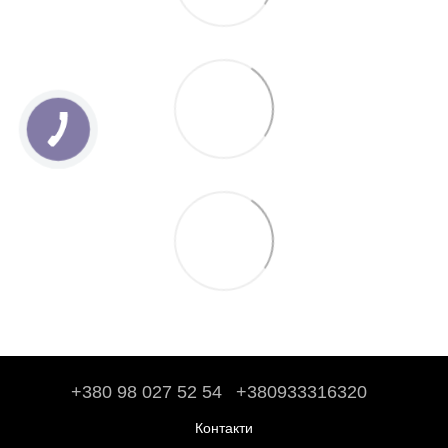
+380 98 027 52 54
+380933316320
Контакти