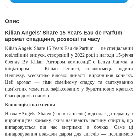
Опис
Kilian Angels' Share 15 Years Eau de Parfum —
аромат спадщини, розкоші та часу
Kilian Angels' Share 15 Years Eau de Parfum — це спеціальний
ювілейний випуск, створений у 2022 році з нагоди 15-річчя
бренду By Kilian. Автором композиції є Бенуа Лапуза, а
ініціатором — Кіліан Геннесі, спадкоємець родини
Hennessy, всесвітньо відомої династії виробників коньяку.
Цей аромат — гімн сімейному спадку та святкуванню
пам’ятних моментів, зафіксованих у бурштинових краплях
благородного напою.
Концепція і натхнення
Назва «Angels’ Share» (частка ангелів) відсилає до терміну з
виробництва коньяку, яким називають частину спиртів, що
випаровується під час витримки в бочках. Саме ці
випаровування вважали даром для ангелів — невидимою