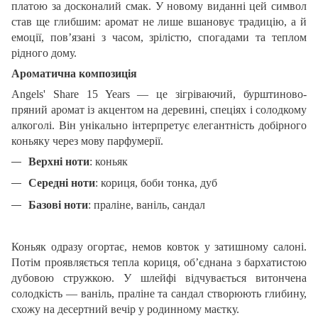
платою за досконалий смак. У новому виданні цей символ
став ще глибшим: аромат не лише вшановує традицію, а й
емоції, пов’язані з часом, зрілістю, спогадами та теплом
рідного дому.
Ароматична композиція
Angels' Share 15 Years — це зігріваючий, бурштиново-
пряний аромат із акцентом на деревині, спеціях і солодкому
алкоголі. Він унікально інтерпретує елегантність добірного
коньяку через мову парфумерії.
Верхні ноти
: коньяк
Середні ноти
: кориця, боби тонка, дуб
Базові ноти
: праліне, ваніль, сандал
Коньяк одразу огортає, немов ковток у затишному салоні.
Потім проявляється тепла кориця, об’єднана з бархатистою
дубовою стружкою. У шлейфі відчувається витончена
солодкість — ваніль, праліне та сандал створюють глибину,
схожу на десертний вечір у родинному маєтку.