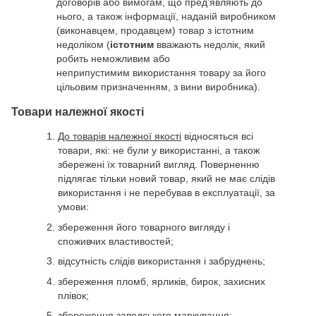
договорів або вимогам, що пред’являють до
нього, а також інформації, наданій виробником
(виконавцем, продавцем) товар з істотним
недоліком (
істотним
вважають недолік, який
робить неможливим або
неприпустимим використання товару за його
цільовим призначенням, з вини виробника).
Товари належної якості
До товарів належної якості
відносяться всі
товари, які: не були у використанні, а також
збережені їх товарний вигляд. Поверненню
підлягає тільки новий товар, який не має слідів
використання і не перебував в експлуатації, за
умови:
збереження його товарного вигляду і
споживчих властивостей;
відсутність слідів використання і забруднень;
збереження пломб, ярликів, бирок, захисних
плівок;
збереження заводського маркування;