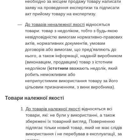
необхідно за місцем продажу товару написати
заяву на проведення експертизи та підписати
акт прийому товару на експертизу.
До товарів неналежної якості
відносяться
товари: товар з недоліком, тобто з будь-якою
невідповідністю вимогам нормативно-правових
актів, нормативних документів, умовам
договорів або вимогам, що пред’являють до
нього, а також інформації, наданій виробником
(виконавцем, продавцем) товар з істотним
недоліком (
істотним
вважають недолік, який
робить неможливим або
неприпустимим використання товару за його
цільовим призначенням, з вини виробника).
Товари належної якості
До товарів належної якості
відносяться всі
товари, які: не були у використанні, а також
збережені їх товарний вигляд. Поверненню
підлягає тільки новий товар, який не має слідів
використання і не перебував в експлуатації, за