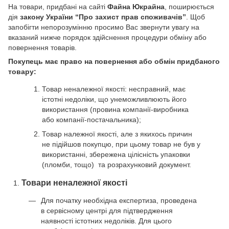
На товари, придбані на сайті
Файна Юкрайна
, поширюється
дія
закону України “Про захист прав споживачів”
. Щоб
запобігти непорозумінню просимо Вас звернути увагу на
вказаний нижче порядок здійснення процедури обміну або
повернення товарів.
Покупець має право на повернення або обмін придбаного
товару:
Товар неналежної якості: несправний, має
істотні недоліки, що унеможливлюють його
використання (провина компанії-виробника
або компанії-постачальника);
Товар належної якості, але з якихось причин
не підійшов покупцю, при цьому товар не був у
використанні, збережена цілісність упаковки
(пломби, тощо) та розрахунковий документ.
Товари неналежної якості
Для початку необхідна експертиза, проведена
в сервісному центрі для підтвердження
наявності істотних недоліків. Для цього