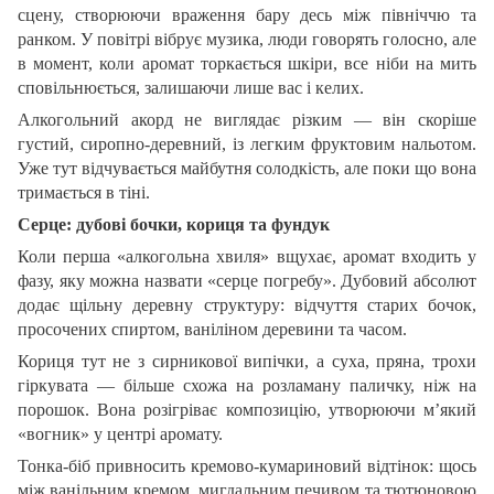
сцену, створюючи враження бару десь між північчю та
ранком. У повітрі вібрує музика, люди говорять голосно, але
в момент, коли аромат торкається шкіри, все ніби на мить
сповільнюється, залишаючи лише вас і келих.
Алкогольний акорд не виглядає різким — він скоріше
густий, сиропно-деревний, із легким фруктовим нальотом.
Уже тут відчувається майбутня солодкість, але поки що вона
тримається в тіні.
Серце: дубові бочки, кориця та фундук
Коли перша «алкогольна хвиля» вщухає, аромат входить у
фазу, яку можна назвати «серце погребу». Дубовий абсолют
додає щільну деревну структуру: відчуття старих бочок,
просочених спиртом, ваніліном деревини та часом.
Кориця тут не з сирникової випічки, а суха, пряна, трохи
гіркувата — більше схожа на розламану паличку, ніж на
порошок. Вона розігріває композицію, утворюючи м’який
«вогник» у центрі аромату.
Тонка-біб привносить кремово-кумариновий відтінок: щось
між ванільним кремом, мигдальним печивом та тютюновою