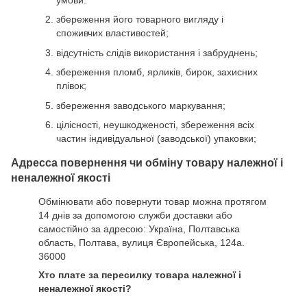
умови:
збереження його товарного вигляду і
споживчих властивостей;
відсутність слідів використання і забруднень;
збереження пломб, ярликів, бирок, захисних
плівок;
збереження заводського маркування;
цілісності, неушкодженості, збереження всіх
частин індивідуальної (заводської) упаковки;
Адресса повернення чи обміну товару належної і
неналежної якості
Обмінювати або повернути товар можна протягом
14 днів за допомогою служби доставки або
самостійно за адресою: Україна, Полтавська
область, Полтава, вулиця Європейська, 124а.
36000
Хто плате за пересилку товара належної і
неналежної якості?