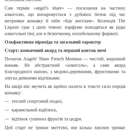
Сам термін «angel’s share» — посилання на частину
алкоголю, що випаровується з дубових бочок під час
витримки коньяку й ніби «йде ангелам». Колекція The
Liquors грає з цією темою: парфуми поводяться як рідкі
алкогольні тіні, але в безпечному, носибельному форматі.
Ольфактивна піраміда та загальний характер
Старт: коньячний акорд та перший ковток ночі
Початок Angels’ Share French Montana — чистий, виразний
коньяк. Не абстрактний «алкоголь», а саме акорд
благородного напою, з медово-деревними, фруктовими та
злегка димними відтінками.
На шкірі він звучить як щойно налита в товсте скло порція
коньяку:
теплий спиртовий подих,
карамельний відблиск,
відтінок сушених фруктів та цедри.
Цей старт не триває миттєво, він кілька хвилин тримає