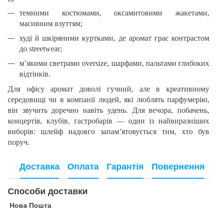
темними костюмами, оксамитовими жакетами,
масивним взуттям;
худі й шкіряними куртками, де аромат грає контрастом
до streetwear;
м’якими светрами oversize, шарфами, пальтами глибоких
відтінків.
Для офісу аромат доволі гучний, але в креативному
середовищі чи в компанії людей, які люблять парфумерію,
він звучить доречно навіть удень. Для вечора, побачень,
концертів, клубів, гастробарів — один із найвиразніших
виборів: шлейф надовго запам’ятовується тим, хто був
поруч.
Доставка
Оплата
Гарантія
Повернення
Способи доставки
Нова Пошта