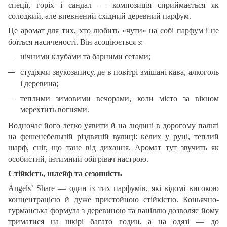
спеції, горіх і сандал — композиція сприймається як
солодкий, але впевнений східний деревний парфум.
Це аромат для тих, хто любить «чути» на собі парфум і не
боїться насиченості. Він асоціюється з:
нічними клубами та барними сетами;
студіями звукозапису, де в повітрі змішані кава, алкоголь
і деревина;
теплими зимовими вечорами, коли місто за вікном
мерехтить вогнями.
Водночас його легко уявити й на людині в дорогому пальті
на фешенебельній різдвяній вулиці: келих у руці, теплий
шарф, сніг, що тане від дихання. Аромат тут звучить як
особистий, інтимний обігрівач настрою.
Стійкість, шлейф та сезонність
Angels’ Share — один із тих парфумів, які відомі високою
концентрацією й дуже пристойною стійкістю. Коньячно-
гурманська формула з деревиною та ваніллю дозволяє йому
триматися на шкірі багато годин, а на одязі — до