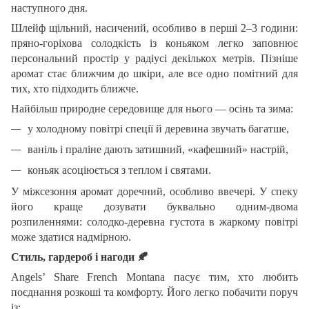
наступного дня.
Шлейф щільний, насичений, особливо в перші 2–3 години:
пряно-горіхова солодкість із коньяком легко заповнює
персональний простір у радіусі декількох метрів. Пізніше
аромат стає ближчим до шкіри, але все одно помітний для
тих, хто підходить ближче.
Найбільш природне середовище для нього — осінь та зима:
у холодному повітрі спеції й деревина звучать багатше,
ваніль і праліне дають затишний, «кафешний» настрій,
коньяк асоціюється з теплом і святами.
У міжсезоння аромат доречний, особливо ввечері. У спеку
його краще дозувати буквально одним-двома
розпиленнями: солодко-деревна густота в жаркому повітрі
може здатися надмірною.
Стиль, гардероб і нагоди
🍂
Angels’ Share French Montana пасує тим, хто любить
поєднання розкоші та комфорту. Його легко побачити поруч
із: