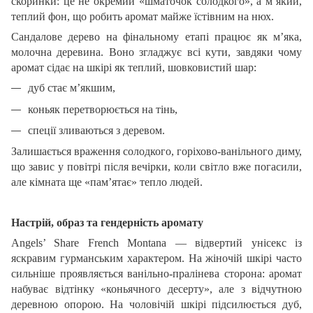
скоринки: це не окремий «шматочок солодкого», а м’який,
теплий фон, що робить аромат майже їстівним на нюх.
Сандалове дерево на фінальному етапі працює як м’яка,
молочна деревина. Воно згладжує всі кути, завдяки чому
аромат сідає на шкірі як теплий, шовковистий шар:
дуб стає м’якшим,
коньяк перетворюється на тінь,
спеції зливаються з деревом.
Залишається враження солодкого, горіхово-ванільного диму,
що завис у повітрі після вечірки, коли світло вже погасили,
але кімната ще «пам’ятає» тепло людей.
Настрій, образ та гендерність аромату
Angels’ Share French Montana — відвертий унісекс із
яскравим гурманським характером. На жіночій шкірі часто
сильніше проявляється ванільно-пралінева сторона: аромат
набуває відтінку «коньячного десерту», але з відчутною
деревною опорою. На чоловічій шкірі підсилюється дуб,