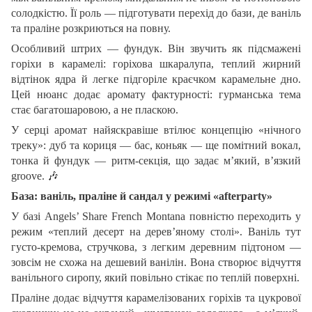
солодкістю. Її роль — підготувати перехід до бази, де ваніль
та праліне розкриються на повну.
Особливий штрих — фундук. Він звучить як підсмажені
горіхи в карамелі: горіхова шкаралупа, теплий жирний
відтінок ядра й легке підгоріле краєчком карамельне дно.
Цей нюанс додає аромату фактурності: гурманська тема
стає багатошаровою, а не пласкою.
У серці аромат найяскравіше втілює концепцію «нічного
треку»: дуб та кориця — бас, коньяк — ще помітний вокал,
тонка й фундук — ритм-секція, що задає м’який, в’язкий
groove.
🎶
База: ваніль, праліне й сандал у режимі «afterparty»
У базі Angels’ Share French Montana повністю переходить у
режим «теплий десерт на дерев’яному столі». Ваніль тут
густо-кремова, стручкова, з легким деревним підтоном —
зовсім не схожа на дешевий ванілін. Вона створює відчуття
ванільного сиропу, який повільно стікає по теплій поверхні.
Праліне додає відчуття карамелізованих горіхів та цукрової