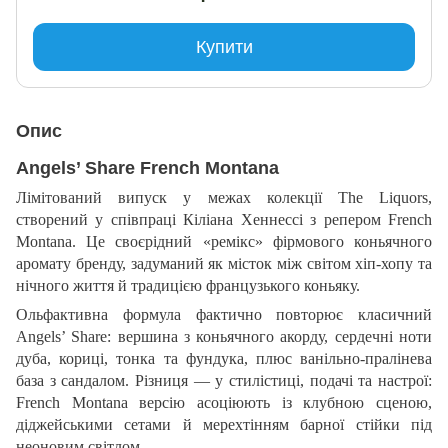
Купити
Опис
Angels’ Share French Montana
Лімітований випуск у межах колекції The Liquors,
створений у співпраці Кіліана Хеннессі з репером French
Montana. Це своєрідний «ремікс» фірмового коньячного
аромату бренду, задуманий як місток між світом хіп-хопу та
нічного життя й традицією французького коньяку.
Ольфактивна формула фактично повторює класичний
Angels’ Share: вершина з коньячного акорду, сердечні ноти
дуба, кориці, тонка та фундука, плюс ванільно-пралінева
база з сандалом. Різниця — у стилістиці, подачі та настрої:
French Montana версію асоціюють із клубною сценою,
діджейськими сетами й мерехтінням барної стійки під
неоновим світлом.