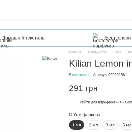
Домашній текстиль
Бестселери
Головна
Парфумерія
Kilian
Kil
Kilian Lemon 
В наявності
Артикул: 00000156-1
291 грн
Увійти
для відображення накоп
%
Об'єм флакона
1 мл
2 мл
3 мл
5 мл