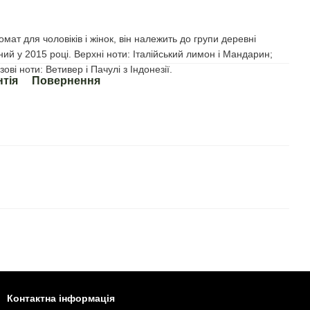
омат для чоловіків і жінок, він належить до групи деревні
ий у 2015 році. Верхні ноти: Італійський лимон і Мандарин;
зові ноти: Ветивер і Пачулі з Індонезії.
нтія
Повернення
Контактна інформація