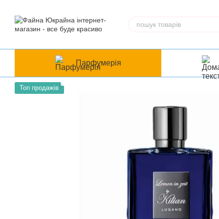
Перейти до основного контенту
Парфумерія
Топ продажів