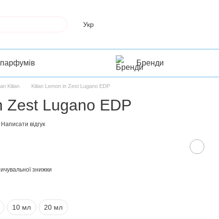
Укр
 парфумів
Бренди
ian Kilian
Kilian Lemon in Zest Lugano EDP
in Zest Lugano EDP
Написати відгук
ичувальної знижки
10 мл
20 мл