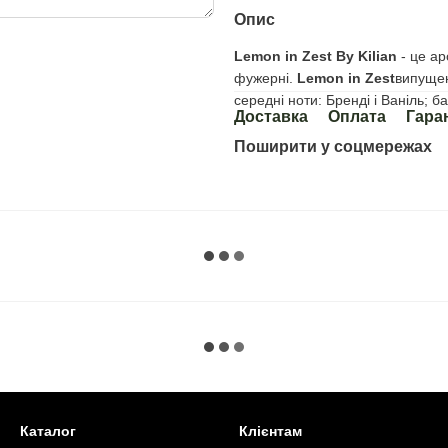
Опис
Lemon in Zest
By Kilian
- це ар
фужерні.
Lemon in Zest
випущен
середні ноти: Бренді і Ваніль; ба
Доставка
Оплата
Гара
Поширити у соцмережах
Каталог
Клієнтам